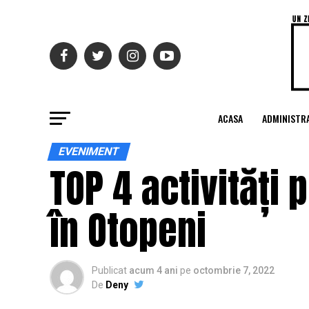
ACASA
ADMINISTRA
EVENIMENT
TOP 4 activități 
în Otopeni
Publicat
acum 4 ani
pe
octombrie 7, 2022
De
Deny