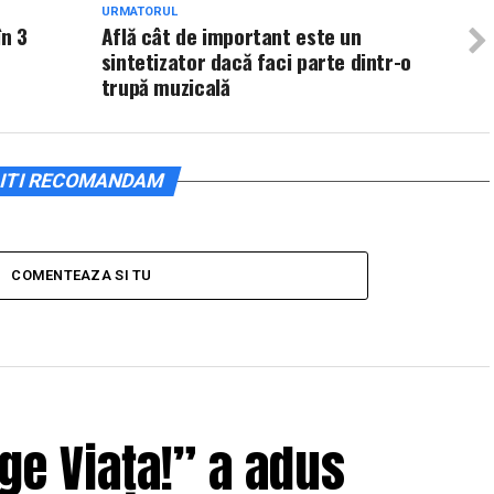
URMATORUL
în 3
Află cât de important este un
sintetizator dacă faci parte dintr-o
trupă muzicală
ITI RECOMANDAM
COMENTEAZA SI TU
ge Viața!” a adus