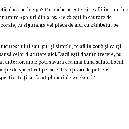
tă, dacă nu la Spa? Partea buna este că te afli într-un loc
renumite Spa-uri din oraș. Fie că ești în căutare de
porale, cu siguranța vei pleca de aici cu zâmbetul pe
Bucureștiului sau, pur și simplu, te afi în zonă și cauți
 șansă celor discutate aici. Dacă ești doar în trecere, nu
rat anterior, unde poți savura cea mai buna salata boeuf
cție de specificul pe care îl cauți sau de poftele
spectiv. Tu ți-ai făcut planuri de weekend?