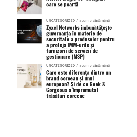
care se poartă
UNCATEGORIZED
acum o săptămână
Zyxel Networks îmbunătățește
guvernanța în materie de
securitate a produselor pentru
a proteja IMM-urile și
furnizorii de servicii de
gestionare (MSP)
UNCATEGORIZED
acum o săptămână
Care este diferența dintre un
brand coreean și unul
european? Și de ce Geek &
Gorgeous a împrumutat
trăsături coreene