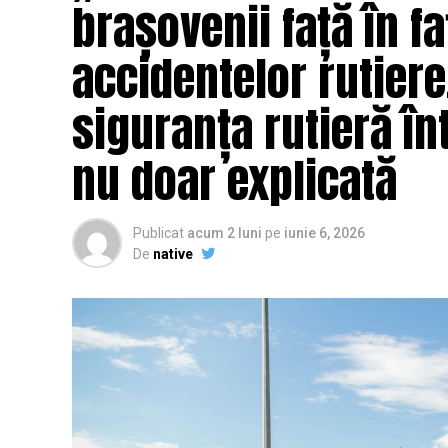
brașovenii față în fa
accidentelor rutier
siguranța rutieră înt
nu doar explicată
Publicat
acum 2 luni
pe
iunie 6, 2026
De
native