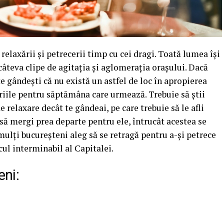
relaxării și petrecerii timp cu cei dragi. Toată lumea își
câteva clipe de agitația și aglomerația orașului. Dacă
te gândești că nu există un astfel de loc în apropierea
teriile pentru săptămâna care urmează. Trebuie să știi
 relaxare decât te gândeai, pe care trebuie să le afli
 să mergi prea departe pentru ele, întrucât acestea se
 mulți bucureșteni aleg să se retragă pentru a-și petrece
icul interminabil al Capitalei.
eni: