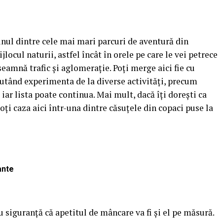
 unul dintre cele mai mari parcuri de aventură din
jlocul naturii, astfel încât în orele pe care le vei petrece
nseamnă trafic și aglomerație. Poți merge aici fie cu
 putând experimenta de la diverse activități, precum
 iar lista poate continua. Mai mult, dacă îți dorești ca
oți caza aici într-una dintre căsuțele din copaci puse la
ante
u siguranță că apetitul de mâncare va fi și el pe măsură.