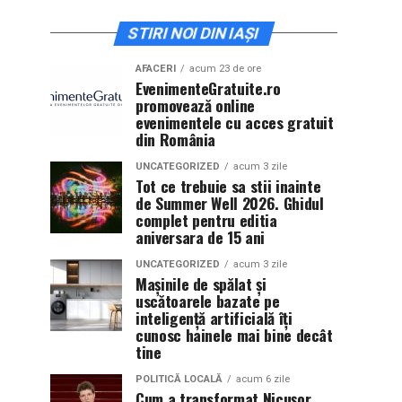
STIRI NOI DIN IAȘI
AFACERI
acum 23 de ore
EvenimenteGratuite.ro
promovează online
evenimentele cu acces gratuit
din România
UNCATEGORIZED
acum 3 zile
Tot ce trebuie sa stii inainte
de Summer Well 2026. Ghidul
complet pentru editia
aniversara de 15 ani
UNCATEGORIZED
acum 3 zile
Mașinile de spălat și
uscătoarele bazate pe
inteligență artificială îți
cunosc hainele mai bine decât
tine
POLITICĂ LOCALĂ
acum 6 zile
Cum a transformat Nicușor