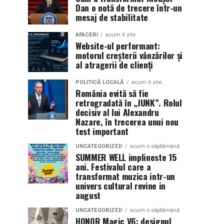
Dan o notă de trecere într-un
mesaj de stabilitate
AFACERI
acum 6 zile
Website-ul performant:
motorul creșterii vânzărilor și
al atragerii de clienți
POLITICĂ LOCALĂ
acum 6 zile
România evită să fie
retrogradată în „JUNK”. Rolul
decisiv al lui Alexandru
Nazare, în trecerea unui nou
test important
UNCATEGORIZED
acum o săptămână
SUMMER WELL implineste 15
ani. Festivalul care a
transformat muzica intr-un
univers cultural revine in
august
UNCATEGORIZED
acum o săptămână
HONOR Magic V6: designul