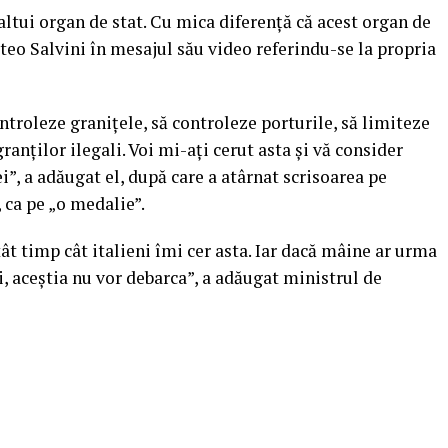
ltui organ de stat. Cu mica diferenţă că acest organ de
atteo Salvini în mesajul său video referindu-se la propria
ontroleze graniţele, să controleze porturile, să limiteze
ranţilor ilegali. Voi mi-aţi cerut asta şi vă consider
i”, a adăugat el, după care a atârnat scrisoarea pe
 ca pe „o medalie”.
t timp cât italieni îmi cer asta. Iar dacă mâine ar urma
i, aceştia nu vor debarca”, a adăugat ministrul de