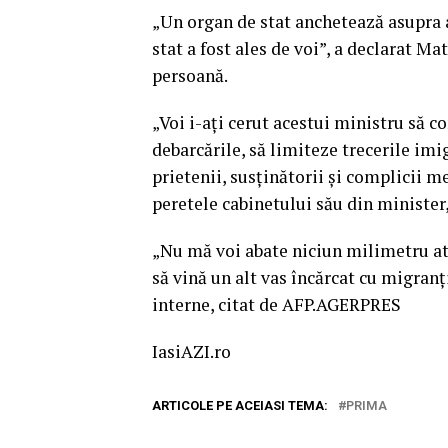
„Un organ de stat anchetează asupra a
stat a fost ales de voi”, a declarat M
persoană.
„Voi i-aţi cerut acestui ministru să c
debarcările, să limiteze trecerile imig
prietenii, susţinătorii şi complicii me
peretele cabinetului său din minister,
„Nu mă voi abate niciun milimetru atâ
să vină un alt vas încărcat cu migranţ
interne, citat de AFP.AGERPRES
IasiAZI.ro
ARTICOLE PE ACEIASI TEMA:
PRIMA