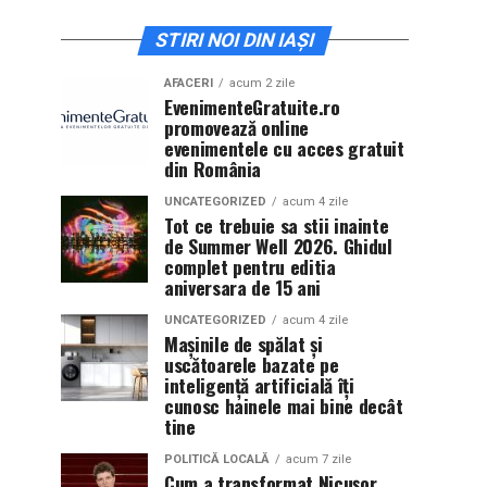
STIRI NOI DIN IAȘI
AFACERI
acum 2 zile
EvenimenteGratuite.ro
promovează online
evenimentele cu acces gratuit
din România
UNCATEGORIZED
acum 4 zile
Tot ce trebuie sa stii inainte
de Summer Well 2026. Ghidul
complet pentru editia
aniversara de 15 ani
UNCATEGORIZED
acum 4 zile
Mașinile de spălat și
uscătoarele bazate pe
inteligență artificială îți
cunosc hainele mai bine decât
tine
POLITICĂ LOCALĂ
acum 7 zile
Cum a transformat Nicușor