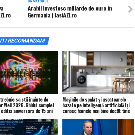
URMATORUL
va
Arabii investesc miliarde de euro în
ZI.ro
Germania | IasiAZI.ro
ITI RECOMANDAM
trebuie sa stii inainte de
Mașinile de spălat și uscătoarele
 Well 2026. Ghidul complet
bazate pe inteligență artificială îți
 editia aniversara de 15 ani
cunosc hainele mai bine decât tine