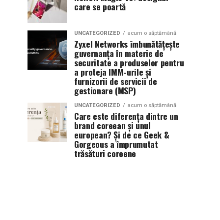
care se poartă
UNCATEGORIZED
acum o săptămână
Zyxel Networks îmbunătățește
guvernanța în materie de
securitate a produselor pentru
a proteja IMM-urile și
furnizorii de servicii de
gestionare (MSP)
UNCATEGORIZED
acum o săptămână
Care este diferența dintre un
brand coreean și unul
european? Și de ce Geek &
Gorgeous a împrumutat
trăsături coreene