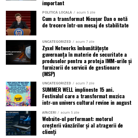
important
regizorul
Paul Decu.
POLITICĂ LOCALĂ
acum 5 zile
Cum a transformat Nicușor Dan o notă
Caravana
„În pielea mea”
ajunge la
Cinema City
de trecere într-un mesaj de stabilitate
Shopping City Ploiești, pe 18 februarie,
de la 18:30, la
proiecția specială introdusă de regizorul
Paul Decu
,
alături de actorii
Ioana State, Vlad și Oana Gherman,
UNCATEGORIZED
acum 7 zile
Zyxel Networks îmbunătățește
Azaleea Necula și Gabriel Vatavu.
guvernanța în materie de securitate a
produselor pentru a proteja IMM-urile și
O comedie actuală și spumoasă, filmul
„În pielea
furnizorii de servicii de gestionare
mea”
este distribuit de T.R.I.B.E. Films.
(MSP)
UNCATEGORIZED
acum 7 zile
TRAILER:
https://bit.ly/InPieleaMea
SUMMER WELL implineste 15 ani.
Site oficial:
inpieleamea.ro
Festivalul care a transformat muzica
intr-un univers cultural revine in august
Mai multe detalii, imagini de la filmări, fragmente din
film, declarații din partea actorilor și informații despre
AFACERI
acum 5 zile
Website-ul performant: motorul
concursuri sunt disponibile pe paginile social media ale
creșterii vânzărilor și al atragerii de
filmului de
Facebook
,
Instagram
,
TikTok
.
clienți