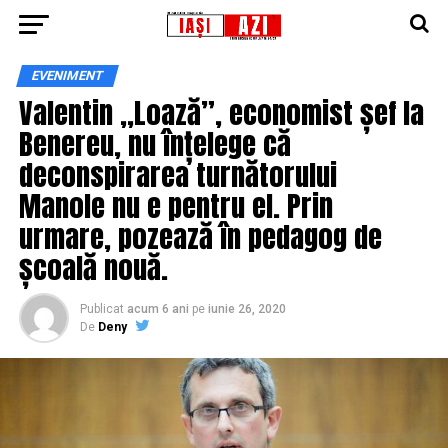
EVENIMENT
Valentin ,,Loază”, economist șef la
Benereu, nu înțelege că
deconspirarea turnătorului
Manole nu e pentru el. Prin
urmare, pozează în pedagog de
școală nouă.
Publicat
acum 6 ani
pe
iunie 26, 2020
De
Deny