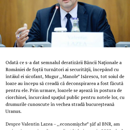
Odată ce s-a dat semnalul deratizării Băncii Naționale a
României de foștii turnători ai securității, începând cu
întâiul ei sicofant, Mugur ,,Manole” Isărescu, tot soiul de
loaze au începu să creadă că deconspirarea a fost făcută
pentru ele. Prin urmare, loazele se așează în postura de
ciorchinei, încurcând spațiul public pentru notele lor, cu
drumurile cunoscute în vechea stradă bucureșteană
Uranus.
Despre Valentin Lazea – ,,economișche” șăf al BNR, am