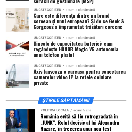
servicii de gestionare (MSP)
necinstit mulțumită tehnologiei hibride
De „Ziua Îndrăgostiților”, pe
14 februarie, în Cinema
UNCATEGORIZED
acum o săptămână
Care este diferența dintre un brand
City Iulius Mall Suceava, de la 18:30
, spectatorii sunt
coreean și unul european? Și de ce Geek &
invitați la film alături de regizorul
Paul Decu
și de
Gorgeous a împrumutat trăsături coreene
actorii
Sergiu Costache, Vlad si Oana Gherman,
Alexandra Răduță.
UNCATEGORIZED
acum o săptămână
Dincolo de capacitatea bateriei: cum
regândește HONOR Magic V6 autonomia
Cineplexx Băneasa Shopping City
unui telefon pliabil
București
găzduiește o proiecție specială în prezența
întregii echipe pe
15 februarie, de la 17:30.
UNCATEGORIZED
acum o săptămână
Axis lanseaza o carcasa pentru conectarea
camerelor video IP la retele celulare
În
Craiova
, regizorul
Paul Decu
și actorii
Sergiu
private
Costache, Azaleea Necula și Oana Gherman
vor
ajunge la cinematograful
Inspire VIP Electroputere
Mall pe 16 februarie de la ora 18:00
.
ȘTIRILE SĂPTĂMÂNII
Actorii
Vlad Gherman, Oana Gherman și Ioana
POLITICĂ LOCALĂ
acum 5 zile
România evită să fie retrogradată în
Ginghină
vin la întâlnirea cu publicul din
Cinema City
„JUNK”. Rolul decisiv al lui Alexandru
Vivo! Pitești pe 17 februarie, de la 18:30
și vor
Nazare, în trecerea unui nou test
participa la o discuție după proiecție, alături de