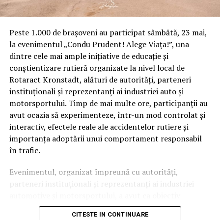
Peste 1.000 de brașoveni au participat sâmbătă, 23 mai,
la evenimentul „Condu Prudent! Alege Viața!”, una
dintre cele mai ample inițiative de educație și
conștientizare rutieră organizate la nivel local de
Rotaract Kronstadt, alături de autorități, parteneri
instituționali și reprezentanți ai industriei auto și
motorsportului. Timp de mai multe ore, participanții au
avut ocazia să experimenteze, într-un mod controlat și
interactiv, efectele reale ale accidentelor rutiere și
importanța adoptării unui comportament responsabil
în trafic.
Evenimentul, organizat împreună cu autorități,
parteneri instituționali și reprezentanți ai industriei
automotive și motorsportului, a avut ca obiectiv
principal transformarea prevenției într-o experiență
CITESTE IN CONTINUARE
practică și accesibilă publicului larg.