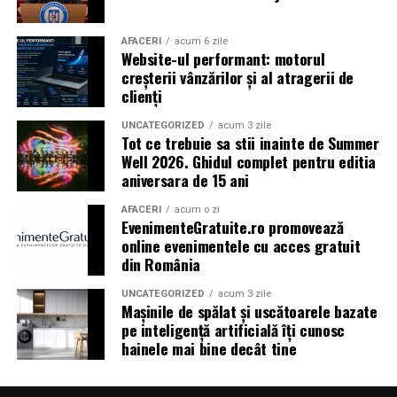
Shopping City Ploiești, pe 18 februarie,
de la 18:30, la
proiecția specială introdusă de regizorul
Paul Decu
,
alături de actorii
Ioana State, Vlad și Oana Gherman,
AFACERI
acum 6 zile
Website-ul performant: motorul
Azaleea Necula și Gabriel Vatavu.
creșterii vânzărilor și al atragerii de
clienți
O comedie actuală și spumoasă, filmul
„În pielea
mea”
este distribuit de T.R.I.B.E. Films.
UNCATEGORIZED
acum 3 zile
Tot ce trebuie sa stii inainte de Summer
Well 2026. Ghidul complet pentru editia
TRAILER:
https://bit.ly/InPieleaMea
aniversara de 15 ani
Site oficial:
inpieleamea.ro
AFACERI
acum o zi
EvenimenteGratuite.ro promovează
Mai multe detalii, imagini de la filmări, fragmente din
online evenimentele cu acces gratuit
film, declarații din partea actorilor și informații despre
din România
concursuri sunt disponibile pe paginile social media ale
filmului de
Facebook
,
Instagram
,
TikTok
.
UNCATEGORIZED
acum 3 zile
Mașinile de spălat și uscătoarele bazate
pe inteligență artificială îți cunosc
Adrian Pădurețu semnează imaginea filmului. De sunet
hainele mai bine decât tine
s-a ocupat Bogdan Ivanovici, de scenografie Anca
Miron, iar de costume Francisca Vass.