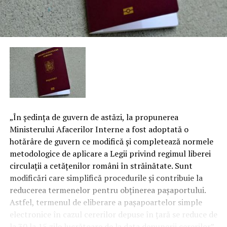
„În şedinţa de guvern de astăzi, la propunerea
Ministerului Afacerilor Interne a fost adoptată o
hotărâre de guvern ce modifică şi completează normele
metodologice de aplicare a Legii privind regimul liberei
circulaţii a cetăţenilor români în străinătate. Sunt
modificări care simplifică procedurile şi contribuie la
reducerea termenelor pentru obţinerea paşaportului.
Astfel, termenul de eliberare a paşapoartelor simple
electronice în cazul cererilor depuse în ţară se reduce de
la 30 la 15 zile lucrătoare de la data depunerii cererilor”,