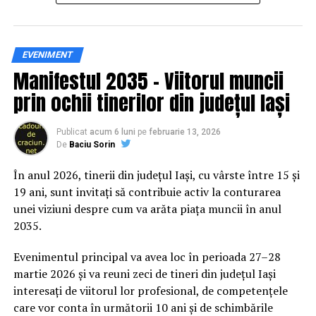
Siguranța rutieră, adusă mai
EVENIMENT
Manifestul 2035 – Viitorul muncii
aproape de comunitate
prin ochii tinerilor din județul Iași
Datele privind accidentele rutiere din România continuă
să evidențieze necesitatea unor inițiative de educație și
Publicat
acum 6 luni
pe
februarie 13, 2026
De
Baciu Sorin
prevenție. În 2025, peste 3.000 de persoane au fost
rănite grav în accidente rutiere, iar mai mult de 1.300 și-
În anul 2026, tinerii din județul Iași, cu vârste între 15 și
au pierdut viața pe șoselele din țară.
19 ani, sunt invitați să contribuie activ la conturarea
unei viziuni despre cum va arăta piața muncii în anul
În acest context, campania „Condu Prudent! Alege
2035.
Viața!” își propune să transforme informația teoretică
într-o experiență directă, prin simulări și demonstrații
Evenimentul principal va avea loc în perioada 27–28
care îi ajută pe participanți să înțeleagă concret
martie 2026 și va reuni zeci de tineri din județul Iași
impactul deciziilor luate în trafic.
interesați de viitorul lor profesional, de competențele
care vor conta în următorii 10 ani și de schimbările