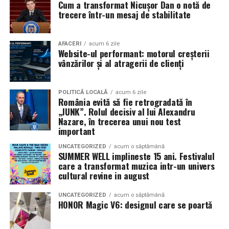
Cum a transformat Nicușor Dan o notă de
mea”
de la
Cinema City din City Park Constanța
,
de la
trecere într-un mesaj de stabilitate
18:30
, unde
regizorul Paul Decu și actrița Azaleea
Necula
, originari din Constanța și împrejurimi, vor
prezenta filmul alături de colegii lor
Ioana State,
AFACERI
acum 6 zile
Website-ul performant: motorul creșterii
Alexandra Răduță și Gabriel Vatavu.
vânzărilor și al atragerii de clienți
Cinema City Shopping City Galați
invită spectatorii
pe
12 februarie de la 18:30
la întâlnirea cu actrițele
Ioana
POLITICĂ LOCALĂ
acum 6 zile
România evită să fie retrogradată în
State și Azaleea Necula și regizorul Paul Decu.
„JUNK”. Rolul decisiv al lui Alexandru
Nazare, în trecerea unui nou test
Pe 13 februarie la ora 18:30
, spectatorii din
Iași
sunt
important
invitați la proiecția specială din
Cinema City Iulius
UNCATEGORIZED
acum o săptămână
Mall
, alături de regizorul
Paul Decu
și de
SUMMER WELL implineste 15 ani. Festivalul
actorii
Gabriel Vatavu, Sergiu Costache, Azaleea
care a transformat muzica intr-un univers
cultural revine in august
Necula, Alexandra Răduță.
UNCATEGORIZED
acum o săptămână
De „Ziua Îndrăgostiților”, pe
14 februarie, în Cinema
HONOR Magic V6: designul care se poartă
City Iulius Mall Suceava, de la 18:30
, spectatorii sunt
invitați la film alături de regizorul
Paul Decu
și de