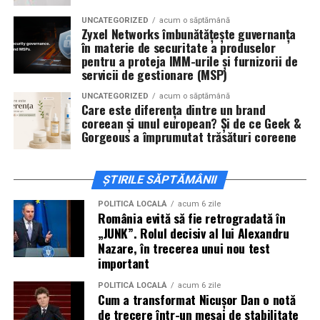
actorii
Sergiu Costache, Vlad si Oana Gherman,
UNCATEGORIZED
acum o săptămână
Alexandra Răduță.
Zyxel Networks îmbunătățește guvernanța
în materie de securitate a produselor
Cineplexx Băneasa Shopping City
pentru a proteja IMM-urile și furnizorii de
servicii de gestionare (MSP)
București
găzduiește o proiecție specială în prezența
întregii echipe pe
15 februarie, de la 17:30.
UNCATEGORIZED
acum o săptămână
Care este diferența dintre un brand
coreean și unul european? Și de ce Geek &
În
Craiova
, regizorul
Paul Decu
și actorii
Sergiu
Gorgeous a împrumutat trăsături coreene
Costache, Azaleea Necula și Oana Gherman
vor
ajunge la cinematograful
Inspire VIP Electroputere
Mall pe 16 februarie de la ora 18:00
.
ȘTIRILE SĂPTĂMÂNII
Actorii
Vlad Gherman, Oana Gherman și Ioana
POLITICĂ LOCALĂ
acum 6 zile
România evită să fie retrogradată în
Ginghină
vin la întâlnirea cu publicul din
Cinema City
„JUNK”. Rolul decisiv al lui Alexandru
Vivo! Pitești pe 17 februarie, de la 18:30
și vor
Nazare, în trecerea unui nou test
participa la o discuție după proiecție, alături de
important
regizorul
Paul Decu.
POLITICĂ LOCALĂ
acum 6 zile
Cum a transformat Nicușor Dan o notă
Caravana
„În pielea mea”
ajunge la
Cinema City
de trecere într-un mesaj de stabilitate