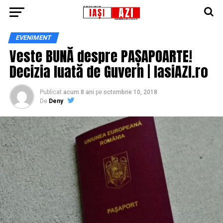
EVENIMENT
Veste BUNĂ despre PAȘAPOARTE!
Decizia luată de Guvern | IasiAZI.ro
Publicat
acum 8 ani
pe
octombrie 10, 2018
De
Deny