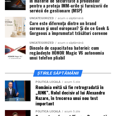
în materie de securitate a produselor
invitați la film alături de regizorul
Paul Decu
și de
pentru a proteja IMM-urile și furnizorii de
servicii de gestionare (MSP)
actorii
Sergiu Costache, Vlad si Oana Gherman,
Alexandra Răduță.
UNCATEGORIZED
acum o săptămână
Care este diferența dintre un brand
coreean și unul european? Și de ce Geek &
Cineplexx Băneasa Shopping City
Gorgeous a împrumutat trăsături coreene
București
găzduiește o proiecție specială în prezența
întregii echipe pe
15 februarie, de la 17:30.
UNCATEGORIZED
acum o săptămână
Dincolo de capacitatea bateriei: cum
regândește HONOR Magic V6 autonomia
În
Craiova
, regizorul
Paul Decu
și actorii
Sergiu
unui telefon pliabil
Costache, Azaleea Necula și Oana Gherman
vor
ajunge la cinematograful
Inspire VIP Electroputere
Mall pe 16 februarie de la ora 18:00
.
ȘTIRILE SĂPTĂMÂNII
Actorii
Vlad Gherman, Oana Gherman și Ioana
POLITICĂ LOCALĂ
acum 5 zile
România evită să fie retrogradată în
Ginghină
vin la întâlnirea cu publicul din
Cinema City
„JUNK”. Rolul decisiv al lui Alexandru
Vivo! Pitești pe 17 februarie, de la 18:30
și vor
Nazare, în trecerea unui nou test
participa la o discuție după proiecție, alături de
important
regizorul
Paul Decu.
POLITICĂ LOCALĂ
acum 5 zile