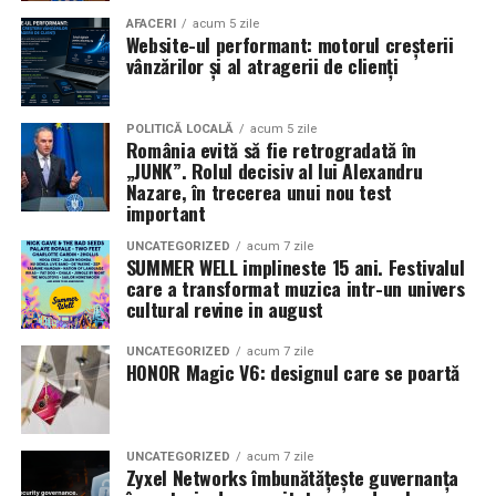
Pe
11 februarie
va avea loc proiecția specială
„În pielea
AFACERI
acum 5 zile
Website-ul performant: motorul creșterii
mea”
de la
Cinema City din City Park Constanța
,
de la
vânzărilor și al atragerii de clienți
18:30
, unde
regizorul Paul Decu și actrița Azaleea
Necula
, originari din Constanța și împrejurimi, vor
prezenta filmul alături de colegii lor
Ioana State,
POLITICĂ LOCALĂ
acum 5 zile
România evită să fie retrogradată în
Alexandra Răduță și Gabriel Vatavu.
„JUNK”. Rolul decisiv al lui Alexandru
Nazare, în trecerea unui nou test
Cinema City Shopping City Galați
invită spectatorii
pe
important
12 februarie de la 18:30
la întâlnirea cu actrițele
Ioana
UNCATEGORIZED
acum 7 zile
State și Azaleea Necula și regizorul Paul Decu.
SUMMER WELL implineste 15 ani. Festivalul
care a transformat muzica intr-un univers
cultural revine in august
Pe 13 februarie la ora 18:30
, spectatorii din
Iași
sunt
invitați la proiecția specială din
Cinema City Iulius
UNCATEGORIZED
acum 7 zile
Mall
, alături de regizorul
Paul Decu
și de
HONOR Magic V6: designul care se poartă
actorii
Gabriel Vatavu, Sergiu Costache, Azaleea
Necula, Alexandra Răduță.
UNCATEGORIZED
acum 7 zile
De „Ziua Îndrăgostiților”, pe
14 februarie, în Cinema
Zyxel Networks îmbunătățește guvernanța
City Iulius Mall Suceava, de la 18:30
, spectatorii sunt