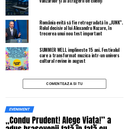
vânzărilor și al atragerii de clienți
ARTICOLE PE ACEIASI TEMA:
PRIMA
URMATORUL
România evită să fie retrogradată în „JUNK”.
Sorin Blejnar, condamnat la 6 ani de închisoare |
Rolul decisiv al lui Alexandru Nazare, în
IasiAZI.ro
trecerea unui nou test important
NU RATATI
Vor veni la tine LA UȘĂ! Vei fi OBLIGAT să deschizi |
SUMMER WELL implineste 15 ani. Festivalul
IasiAZI.ro
care a transformat muzica intr-un univers
cultural revine in august
COMENTEAZA SI TU
EVENIMENT
„Condu Prudent! Alege Viața!” a
adus brașovenii față în față cu