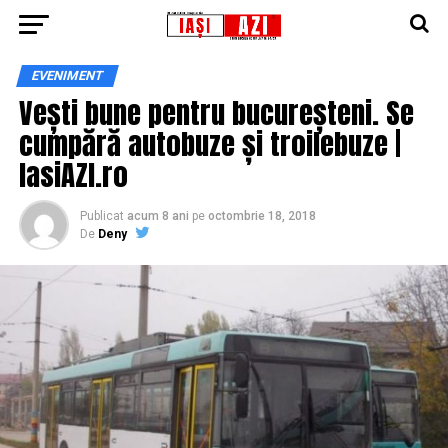
EVENIMENT
Vești bune pentru bucureșteni. Se
cumpără autobuze și troilebuze |
IasiAZI.ro
Publicat
acum 8 ani
pe
octombrie 18, 2018
De
Deny