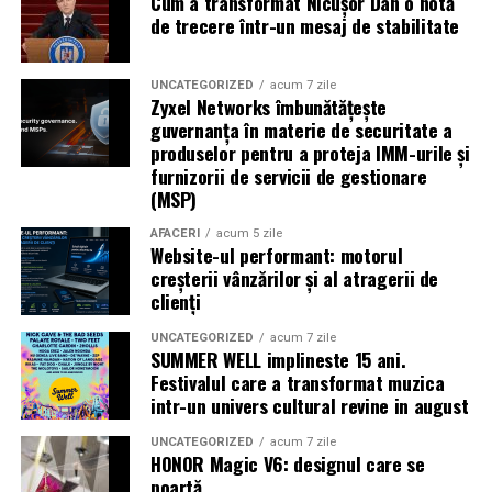
Cum a transformat Nicușor Dan o notă
Caravana
„În pielea mea”
ajunge la
Cinema City
de trecere într-un mesaj de stabilitate
Shopping City Ploiești, pe 18 februarie,
de la 18:30, la
proiecția specială introdusă de regizorul
Paul Decu
,
alături de actorii
Ioana State, Vlad și Oana Gherman,
UNCATEGORIZED
acum 7 zile
Zyxel Networks îmbunătățește
Azaleea Necula și Gabriel Vatavu.
guvernanța în materie de securitate a
produselor pentru a proteja IMM-urile și
O comedie actuală și spumoasă, filmul
„În pielea
furnizorii de servicii de gestionare
mea”
este distribuit de T.R.I.B.E. Films.
(MSP)
AFACERI
acum 5 zile
TRAILER:
https://bit.ly/InPieleaMea
Website-ul performant: motorul
Site oficial:
inpieleamea.ro
creșterii vânzărilor și al atragerii de
clienți
Mai multe detalii, imagini de la filmări, fragmente din
film, declarații din partea actorilor și informații despre
UNCATEGORIZED
acum 7 zile
SUMMER WELL implineste 15 ani.
concursuri sunt disponibile pe paginile social media ale
Festivalul care a transformat muzica
filmului de
Facebook
,
Instagram
,
TikTok
.
intr-un univers cultural revine in august
Adrian Pădurețu semnează imaginea filmului. De sunet
UNCATEGORIZED
acum 7 zile
HONOR Magic V6: designul care se
s-a ocupat Bogdan Ivanovici, de scenografie Anca
poartă