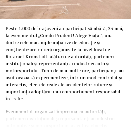
Peste 1.000 de brașoveni au participat sâmbătă, 23 mai,
la evenimentul „Condu Prudent! Alege Viața!”, una
dintre cele mai ample inițiative de educație și
conștientizare rutieră organizate la nivel local de
Rotaract Kronstadt, alături de autorități, parteneri
instituționali și reprezentanți ai industriei auto și
motorsportului. Timp de mai multe ore, participanții au
avut ocazia să experimenteze, într-un mod controlat și
interactiv, efectele reale ale accidentelor rutiere și
importanța adoptării unui comportament responsabil
în trafic.
Evenimentul, organizat împreună cu autorități,
parteneri instituționali și reprezentanți ai industriei
automotive și motorsportului, a avut ca obiectiv