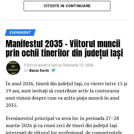
principal transformarea prevenției într-o experiență
CITESTE IN CONTINUARE
practică și accesibilă publicului larg.
Siguranța rutieră, adusă mai
EVENIMENT
Manifestul 2035 – Viitorul muncii
aproape de comunitate
prin ochii tinerilor din județul Iași
Datele privind accidentele rutiere din România continuă
să evidențieze necesitatea unor inițiative de educație și
Publicat
acum 6 luni
pe
februarie 13, 2026
De
Baciu Sorin
prevenție. În 2025, peste 3.000 de persoane au fost
rănite grav în accidente rutiere, iar mai mult de 1.300 și-
În anul 2026, tinerii din județul Iași, cu vârste între 15 și
au pierdut viața pe șoselele din țară.
19 ani, sunt invitați să contribuie activ la conturarea
unei viziuni despre cum va arăta piața muncii în anul
În acest context, campania „Condu Prudent! Alege
2035.
Viața!” își propune să transforme informația teoretică
într-o experiență directă, prin simulări și demonstrații
Evenimentul principal va avea loc în perioada 27–28
care îi ajută pe participanți să înțeleagă concret
martie 2026 și va reuni zeci de tineri din județul Iași
impactul deciziilor luate în trafic.
interesați de viitorul lor profesional, de competențele