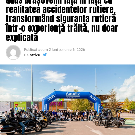
realitatea accidentelor rutiere,
transformând siguranța rutieră
într-o experiență trăită, nu doar
explicată
Publicat
acum 2 luni
pe
iunie 6, 2026
De
native