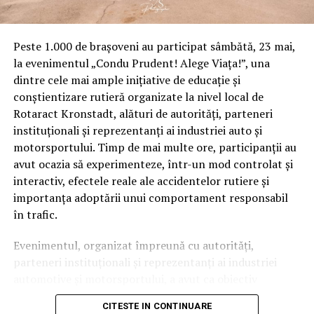
Peste 1.000 de brașoveni au participat sâmbătă, 23 mai,
la evenimentul „Condu Prudent! Alege Viața!”, una
dintre cele mai ample inițiative de educație și
conștientizare rutieră organizate la nivel local de
Rotaract Kronstadt, alături de autorități, parteneri
instituționali și reprezentanți ai industriei auto și
motorsportului. Timp de mai multe ore, participanții au
avut ocazia să experimenteze, într-un mod controlat și
interactiv, efectele reale ale accidentelor rutiere și
importanța adoptării unui comportament responsabil
în trafic.
Evenimentul, organizat împreună cu autorități,
parteneri instituționali și reprezentanți ai industriei
automotive și motorsportului, a avut ca obiectiv
principal transformarea prevenției într-o experiență
CITESTE IN CONTINUARE
practică și accesibilă publicului larg.