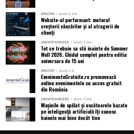
Shopping City Ploiești, pe 18 februarie,
de la 18:30, la
proiecția specială introdusă de regizorul
Paul Decu
,
alături de actorii
Ioana State, Vlad și Oana Gherman,
AFACERI
acum 6 zile
Website-ul performant: motorul
Azaleea Necula și Gabriel Vatavu.
creșterii vânzărilor și al atragerii de
clienți
O comedie actuală și spumoasă, filmul
„În pielea
mea”
este distribuit de T.R.I.B.E. Films.
UNCATEGORIZED
acum 3 zile
Tot ce trebuie sa stii inainte de Summer
Well 2026. Ghidul complet pentru editia
TRAILER:
https://bit.ly/InPieleaMea
aniversara de 15 ani
Site oficial:
inpieleamea.ro
AFACERI
acum o zi
EvenimenteGratuite.ro promovează
Mai multe detalii, imagini de la filmări, fragmente din
online evenimentele cu acces gratuit
film, declarații din partea actorilor și informații despre
din România
concursuri sunt disponibile pe paginile social media ale
filmului de
Facebook
,
Instagram
,
TikTok
.
UNCATEGORIZED
acum 3 zile
Mașinile de spălat și uscătoarele bazate
pe inteligență artificială îți cunosc
Adrian Pădurețu semnează imaginea filmului. De sunet
hainele mai bine decât tine
s-a ocupat Bogdan Ivanovici, de scenografie Anca
Miron, iar de costume Francisca Vass.