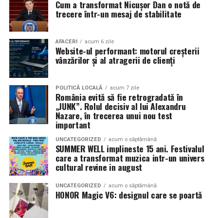
Cum a transformat Nicușor Dan o notă de
mea”
de la
Cinema City din City Park Constanța
,
de la
trecere într-un mesaj de stabilitate
18:30
, unde
regizorul Paul Decu și actrița Azaleea
Necula
, originari din Constanța și împrejurimi, vor
prezenta filmul alături de colegii lor
Ioana State,
AFACERI
acum 6 zile
Website-ul performant: motorul creșterii
Alexandra Răduță și Gabriel Vatavu.
vânzărilor și al atragerii de clienți
Cinema City Shopping City Galați
invită spectatorii
pe
12 februarie de la 18:30
la întâlnirea cu actrițele
Ioana
POLITICĂ LOCALĂ
acum 7 zile
România evită să fie retrogradată în
State și Azaleea Necula și regizorul Paul Decu.
„JUNK”. Rolul decisiv al lui Alexandru
Nazare, în trecerea unui nou test
Pe 13 februarie la ora 18:30
, spectatorii din
Iași
sunt
important
invitați la proiecția specială din
Cinema City Iulius
UNCATEGORIZED
acum o săptămână
Mall
, alături de regizorul
Paul Decu
și de
SUMMER WELL implineste 15 ani. Festivalul
actorii
Gabriel Vatavu, Sergiu Costache, Azaleea
care a transformat muzica intr-un univers
cultural revine in august
Necula, Alexandra Răduță.
UNCATEGORIZED
acum o săptămână
De „Ziua Îndrăgostiților”, pe
14 februarie, în Cinema
HONOR Magic V6: designul care se poartă
City Iulius Mall Suceava, de la 18:30
, spectatorii sunt
invitați la film alături de regizorul
Paul Decu
și de