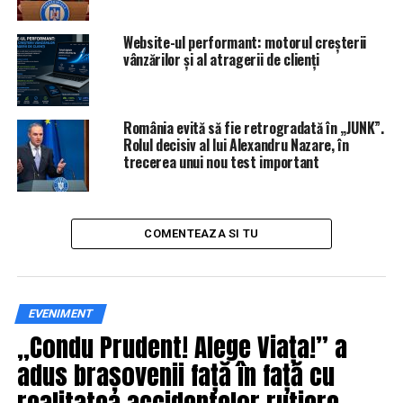
URMATORUL
Șoc în presă! Renumit jurnalist român arestat în
Website-ul performant: motorul creșterii
Bulgaria! Colegii lui cer ajutorul | IasiAZI.ro
vânzărilor și al atragerii de clienți
NU RATATI
Ce se întâmplă cu cardurile, țigările și permisele de
conducere după BREXIT | IasiAZI.ro
România evită să fie retrogradată în „JUNK”.
Rolul decisiv al lui Alexandru Nazare, în
trecerea unui nou test important
COMENTEAZA SI TU
EVENIMENT
„Condu Prudent! Alege Viața!” a
adus brașovenii față în față cu
realitatea accidentelor rutiere,