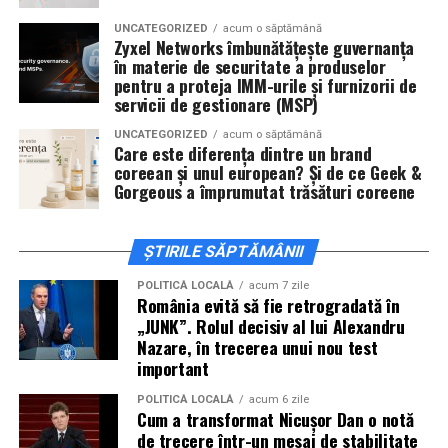
actorii
Sergiu Costache, Vlad si Oana Gherman,
UNCATEGORIZED
acum o săptămână
Alexandra Răduță.
Zyxel Networks îmbunătățește guvernanța
în materie de securitate a produselor
Cineplexx Băneasa Shopping City
pentru a proteja IMM-urile și furnizorii de
servicii de gestionare (MSP)
București
găzduiește o proiecție specială în prezența
întregii echipe pe
15 februarie, de la 17:30.
UNCATEGORIZED
acum o săptămână
Care este diferența dintre un brand
coreean și unul european? Și de ce Geek &
În
Craiova
, regizorul
Paul Decu
și actorii
Sergiu
Gorgeous a împrumutat trăsături coreene
Costache, Azaleea Necula și Oana Gherman
vor
ajunge la cinematograful
Inspire VIP Electroputere
Mall pe 16 februarie de la ora 18:00
.
ȘTIRILE SĂPTĂMÂNII
Actorii
Vlad Gherman, Oana Gherman și Ioana
POLITICĂ LOCALĂ
acum 7 zile
România evită să fie retrogradată în
Ginghină
vin la întâlnirea cu publicul din
Cinema City
„JUNK”. Rolul decisiv al lui Alexandru
Vivo! Pitești pe 17 februarie, de la 18:30
și vor
Nazare, în trecerea unui nou test
participa la o discuție după proiecție, alături de
important
regizorul
Paul Decu.
POLITICĂ LOCALĂ
acum 6 zile
Cum a transformat Nicușor Dan o notă
Caravana
„În pielea mea”
ajunge la
Cinema City
de trecere într-un mesaj de stabilitate