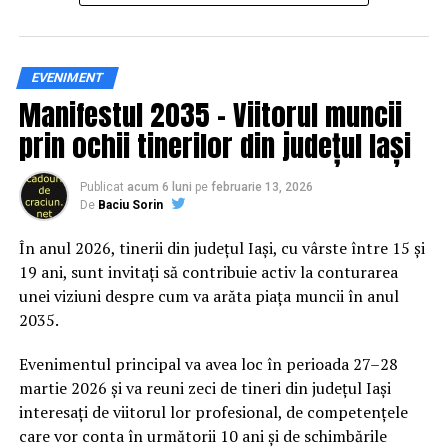
Siguranța rutieră, adusă mai
EVENIMENT
Manifestul 2035 – Viitorul muncii
aproape de comunitate
prin ochii tinerilor din județul Iași
Datele privind accidentele rutiere din România continuă
să evidențieze necesitatea unor inițiative de educație și
Publicat
acum 6 luni
pe
februarie 13, 2026
De
Baciu Sorin
prevenție. În 2025, peste 3.000 de persoane au fost
rănite grav în accidente rutiere, iar mai mult de 1.300 și-
În anul 2026, tinerii din județul Iași, cu vârste între 15 și
au pierdut viața pe șoselele din țară.
19 ani, sunt invitați să contribuie activ la conturarea
unei viziuni despre cum va arăta piața muncii în anul
În acest context, campania „Condu Prudent! Alege
2035.
Viața!” își propune să transforme informația teoretică
într-o experiență directă, prin simulări și demonstrații
Evenimentul principal va avea loc în perioada 27–28
care îi ajută pe participanți să înțeleagă concret
martie 2026 și va reuni zeci de tineri din județul Iași
impactul deciziilor luate în trafic.
interesați de viitorul lor profesional, de competențele
care vor conta în următorii 10 ani și de schimbările