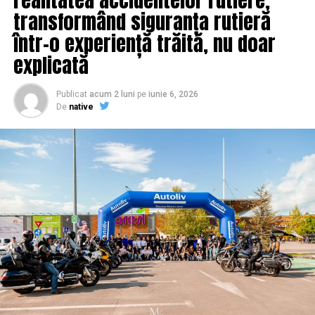
transformând siguranța rutieră
într-o experiență trăită, nu doar
explicată
Publicat
acum 2 luni
pe
iunie 6, 2026
De
native