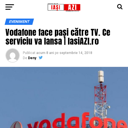
EVENIMENT
Vodafone face pași către TV. Ce
serviciu va lansa | IasiAZI.ro
Publicat
acum 8 ani
pe
septembrie 14, 2018
De
Deny