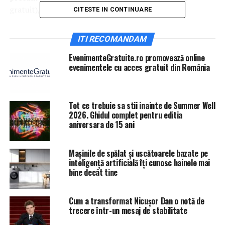
gratuit), Ghid TV, HBO GO, Zonga şi Filme.
CITESTE IN CONTINUARE
Noul Vodafone TV ar urma să fie lansat din 17
ITI RECOMANDAM
septembrie şi ar fi exclusiv sub forma unei aplicaţii
mobile. În acest context, avocaţii Vodafone au încercat
EvenimenteGratuite.ro promovează online
evenimentele cu acces gratuit din România
să-i convingă pe membrii CNA că nu mai este nevoie să
notifice forul în legătură cu lansarea acestui serviciu
audiovizual la cerere (aşa cum spune legislaţia).
Tot ce trebuie sa stii inainte de Summer Well
Vodafone a cumpărat anul acesta UPC în cadrul unei
2026. Ghidul complet pentru editia
aniversara de 15 ani
tranzacţii de 18,4 miliarde de euro.
SURSA: paginademedia.ro
Mașinile de spălat și uscătoarele bazate pe
inteligență artificială îți cunosc hainele mai
bine decât tine
IasiAZI.ro
Cum a transformat Nicușor Dan o notă de
trecere într-un mesaj de stabilitate
ARTICOLE PE ACEIASI TEMA:
PRIMA