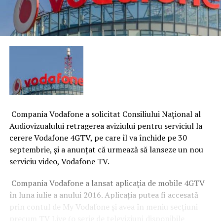
Compania Vodafone a solicitat Consiliului Naţional al
Audiovizualului retragerea aviziului pentru serviciul la
cerere Vodafone 4GTV, pe care îl va închide pe 30
septembrie, şi a anunţat că urmează să lanseze un nou
serviciu video, Vodafone TV.
Compania Vodafone a lansat aplicaţia de mobile 4GTV
în luna iulie a anului 2016. Aplicaţia putea fi accesată
prin contul de My Vodafone şi avea în meniu secţiuni
precum TV Live (o serie de televiziuni disponibile