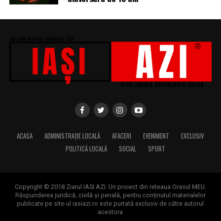
vânzări capabil să susțină dezvoltarea afacerii pe termen
lung.
În concluzie, un website performant contribuie direct la
creșterea vânzărilor și a numărului de clienți.
Combinarea unei experiențe excelente pentru utilizatori
cu optimizarea și promovarea eficientă transformă
mediul digital într-o sursă stabilă de oportunități și
rezultate măsurabile.
(Advertorial AI)
ACASA
ADMINISTRAȚIE LOCALĂ
AFACERI
EVENIMENT
EXCLUSIV
POLITICĂ LOCALĂ
SOCIAL
SPORT
Copyright © 2018 Ziarul IASI AZI. Un proiect din reteaua Orasul MEU.
Răspunderea juridică, civilă și penală, pentru conținutul materialelor
publicate pe site-ul iasiazi.ro este purtată exclusiv de către autorul
acestora