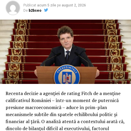
Biletul de acces
Publicat
acum 5 zile
pe
august 2, 2026
De
b2bseo
Fiecare participant trebuie sa prezinte propriul bilet la
intrare, in format digital sau tiparit. Daca vii impreuna
cu prietenii, asigura-te ca fiecare persoana are acces la
propriul bilet inainte de a ajunge la festival.
Ridica-t
i br
at
ara
inainte de festival
Daca esti dintre cei mai bine pregatiti, poti ridica, intre 3
si 6 August, bratara din:
Orange Shop Victoriei (9:00 – 18:00)
Recenta decizie a agenției de rating Fitch de a menține
Orange Shop Plaza (12:00 – 20:00)
calificativul României – într-un moment de puternică
presiune macroeconomică – aduce în prim-plan
Orange Shop Park Lake (12:00 – 20:00)
mecanismele subtile din spatele echilibrului politic și
Incepand cu luni, 3.08, batarile pot fi comandate si prin
financiar al țării. O analiză atentă a contextului arată că,
aplicatia WOLT.
dincolo de bilanțul dificil al executivului, factorul