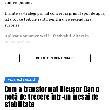
contemporane.
Inainte sa-ti alegi primul concert si primul spot de apus,
iata tot ce trebuie sa stii pentru un weekend fara
surprize.
Aplica
t
ia Summer Well
– festivalul, direct in
buzunarul tau
Primul lucru pe care merita sa-l faci inainte de festival
este sa descarci aplicatia Summer Well, disponibila in
CITESTE IN CONTINUARE
App Store si Google Play.
Aici vei gasi programul complet pe zile, harta
POLITICĂ LOCALĂ
festivalului, zonele de food & drinks, activitatile de
Cum a transformat Nicușor Dan o
entertainment, informatiile utile si biletele achizitionate
online. Activeaza notificarile pentru a primi in timp real
notă de trecere într-un mesaj de
toate update-urile importante pe parcursul festivalului.
stabilitate