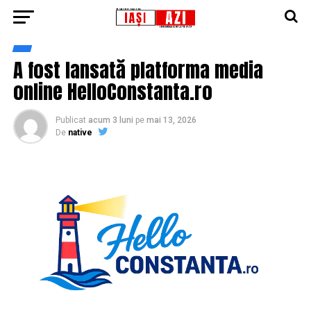
A fost lansată platforma media
online HelloConstanta.ro
Publicat
acum 3 luni
pe
mai 13, 2026
De
native