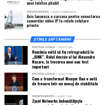
Regulamentul complet, impreuna cu lista obiectelor
unui telefon pliabil
Pe lângă optimizarea organică, promovarea plătită
permise si interzise, poate fi consultat pe site-ul oficial
poate accelera procesul de atragere a clienților.
al festivalului.
UNCATEGORIZED
acum o săptămână
Campaniile bine configurate permit afișarea ofertelor
Axis lanseaza o carcasa pentru conectarea
camerelor video IP la retele celulare
exact în momentul în care utilizatorii caută soluții
Un festival construit
impreuna cu partenerii sai
private
relevante, crescând șansele de conversie și reducând
timpul necesar pentru obținerea rezultatelor.
Summer Well 2026 este un festival Orange, sustinut de
parteneri care contribuie la experienta editiei
ȘTIRILE SĂPTĂMÂNII
Pentru companiile care urmăresc rezultate rapide și
aniversare: glo™, ING, Peroni Nastro Azzurro, Ursus,
POLITICĂ LOCALĂ
acum 5 zile
măsurabile,
campanii Google Ads
reprezintă o metodă
Bacardi, Martini, Jagermeister, Jack Daniel’s, Mega
România evită să fie retrogradată în
eficientă de promovare și generare de lead-uri.
Image, Pepsi, Fashion Days, alpro, Transalpina, vitamin
„JUNK”. Rolul decisiv al lui Alexandru
aqua, Lay’s, e-on, Academia de Studii Economice din
Nazare, în trecerea unui nou test
important
Bucuresti, FABIZ, Bucharest Business School, biciclop,
Prin segmentarea corectă a publicului și optimizarea
syoss, InterContinental Athénée Palace, Secom.
POLITICĂ LOCALĂ
acum 5 zile
constantă a anunțurilor, campaniile pot genera trafic
Cum a transformat Nicușor Dan o notă
calificat și pot contribui la creșterea vânzărilor. În plus,
Abonamentele sunt disponibile pe summerwell.ro la
de trecere într-un mesaj de stabilitate
rezultatele sunt măsurabile, ceea ce permite ajustarea
pretul de 513 lei. De asemenea, pot fi achizitionate
rapidă a strategiei și maximizarea rentabilității
bilete de o zi la pretul de 351 lei pentru vineri si
UNCATEGORIZED
acum 7 zile
investiției.
sambata, respectiv 426.6 lei pentru duminica.
Zyxel Networks îmbunătățește