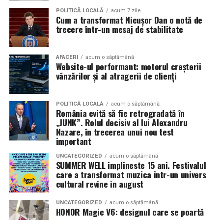
Pe
11 februarie
va avea loc proiecția specială
„În pielea
POLITICĂ LOCALĂ
acum 7 zile
Cum a transformat Nicușor Dan o notă de
mea”
de la
Cinema City din City Park Constanța
,
de la
trecere într-un mesaj de stabilitate
18:30
, unde
regizorul Paul Decu și actrița Azaleea
Necula
, originari din Constanța și împrejurimi, vor
prezenta filmul alături de colegii lor
Ioana State,
AFACERI
acum o săptămână
Website-ul performant: motorul creșterii
Alexandra Răduță și Gabriel Vatavu.
vânzărilor și al atragerii de clienți
Cinema City Shopping City Galați
invită spectatorii
pe
12 februarie de la 18:30
la întâlnirea cu actrițele
Ioana
POLITICĂ LOCALĂ
acum o săptămână
România evită să fie retrogradată în
State și Azaleea Necula și regizorul Paul Decu.
„JUNK”. Rolul decisiv al lui Alexandru
Nazare, în trecerea unui nou test
Pe 13 februarie la ora 18:30
, spectatorii din
Iași
sunt
important
invitați la proiecția specială din
Cinema City Iulius
UNCATEGORIZED
acum o săptămână
Mall
, alături de regizorul
Paul Decu
și de
SUMMER WELL implineste 15 ani. Festivalul
actorii
Gabriel Vatavu, Sergiu Costache, Azaleea
care a transformat muzica intr-un univers
cultural revine in august
Necula, Alexandra Răduță.
UNCATEGORIZED
acum o săptămână
De „Ziua Îndrăgostiților”, pe
14 februarie, în Cinema
HONOR Magic V6: designul care se poartă
City Iulius Mall Suceava, de la 18:30
, spectatorii sunt