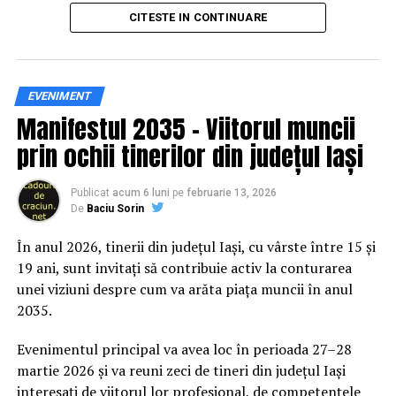
principal transformarea prevenției într-o experiență
CITESTE IN CONTINUARE
practică și accesibilă publicului larg.
Siguranța rutieră, adusă mai
EVENIMENT
Manifestul 2035 – Viitorul muncii
aproape de comunitate
prin ochii tinerilor din județul Iași
Datele privind accidentele rutiere din România continuă
să evidențieze necesitatea unor inițiative de educație și
Publicat
acum 6 luni
pe
februarie 13, 2026
De
Baciu Sorin
prevenție. În 2025, peste 3.000 de persoane au fost
rănite grav în accidente rutiere, iar mai mult de 1.300 și-
În anul 2026, tinerii din județul Iași, cu vârste între 15 și
au pierdut viața pe șoselele din țară.
19 ani, sunt invitați să contribuie activ la conturarea
unei viziuni despre cum va arăta piața muncii în anul
În acest context, campania „Condu Prudent! Alege
2035.
Viața!” își propune să transforme informația teoretică
într-o experiență directă, prin simulări și demonstrații
Evenimentul principal va avea loc în perioada 27–28
care îi ajută pe participanți să înțeleagă concret
martie 2026 și va reuni zeci de tineri din județul Iași
impactul deciziilor luate în trafic.
interesați de viitorul lor profesional, de competențele