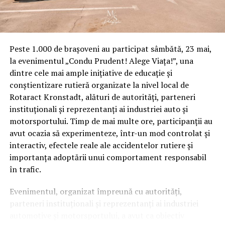
Peste 1.000 de brașoveni au participat sâmbătă, 23 mai,
la evenimentul „Condu Prudent! Alege Viața!”, una
dintre cele mai ample inițiative de educație și
conștientizare rutieră organizate la nivel local de
Rotaract Kronstadt, alături de autorități, parteneri
instituționali și reprezentanți ai industriei auto și
motorsportului. Timp de mai multe ore, participanții au
avut ocazia să experimenteze, într-un mod controlat și
interactiv, efectele reale ale accidentelor rutiere și
importanța adoptării unui comportament responsabil
în trafic.
Evenimentul, organizat împreună cu autorități,
parteneri instituționali și reprezentanți ai industriei
automotive și motorsportului, a avut ca obiectiv