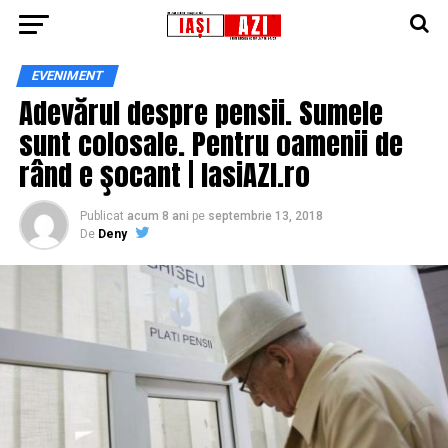
EVENIMENT
Adevărul despre pensii. Sumele
sunt colosale. Pentru oamenii de
rând e şocant | IasiAZI.ro
Publicat
acum 8 ani
pe
septembrie 13, 2018
De
Deny