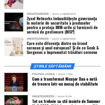
invitați la film alături de regizorul
Paul Decu
și de
actorii
Sergiu Costache, Vlad si Oana Gherman,
UNCATEGORIZED
acum o săptămână
Alexandra Răduță.
Zyxel Networks îmbunătățește guvernanța
în materie de securitate a produselor
Cineplexx Băneasa Shopping City
pentru a proteja IMM-urile și furnizorii de
servicii de gestionare (MSP)
București
găzduiește o proiecție specială în prezența
întregii echipe pe
15 februarie, de la 17:30.
UNCATEGORIZED
acum o săptămână
Care este diferența dintre un brand
coreean și unul european? Și de ce Geek &
În
Craiova
, regizorul
Paul Decu
și actorii
Sergiu
Gorgeous a împrumutat trăsături coreene
Costache, Azaleea Necula și Oana Gherman
vor
ajunge la cinematograful
Inspire VIP Electroputere
Mall pe 16 februarie de la ora 18:00
.
ȘTIRILE SĂPTĂMÂNII
Actorii
Vlad Gherman, Oana Gherman și Ioana
POLITICĂ LOCALĂ
acum 7 zile
Cum a transformat Nicușor Dan o notă
Ginghină
vin la întâlnirea cu publicul din
Cinema City
de trecere într-un mesaj de stabilitate
Vivo! Pitești pe 17 februarie, de la 18:30
și vor
participa la o discuție după proiecție, alături de
regizorul
Paul Decu.
UNCATEGORIZED
acum 4 zile
Tot ce trebuie sa stii inainte de Summer