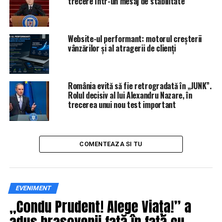
trecere într-un mesaj de stabilitate
IasiAZI.ro
Website-ul performant: motorul creșterii
ARTICOLE PE ACEIASI TEMA:
PRIMA
vânzărilor și al atragerii de clienți
URMATORUL
Singurele locuinţe din România care se ieftinesc |
IasiAZI.ro
România evită să fie retrogradată în „JUNK”.
NU RATATI
Rolul decisiv al lui Alexandru Nazare, în
Un fost ministru promite imposibilul. Zeci de mii de
trecerea unui nou test important
firme românești sunt vizate | IasiAZI.ro
COMENTEAZA SI TU
EVENIMENT
„Condu Prudent! Alege Viața!” a
adus brașovenii față în față cu