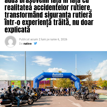
realitatea accidentelor rutiere,
transformând siguranța rutieră
într-o experiență trăită, nu doar
explicată
Publicat
acum 2 luni
pe
iunie 6, 2026
De
native