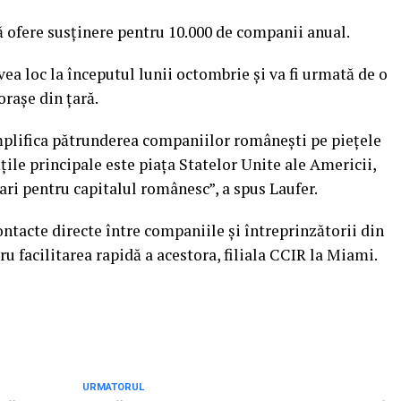
 ofere susţinere pentru 10.000 de companii anual.
ea loc la începutul lunii octombrie şi va fi urmată de o
oraşe din ţară.
plifica pătrunderea companiilor româneşti pe pieţele
ăţile principale este piaţa Statelor Unite ale Americii,
ari pentru capitalul românesc”, a spus Laufer.
ontacte directe între companiile şi întreprinzătorii din
ru facilitarea rapidă a acestora, filiala CCIR la Miami.
URMATORUL