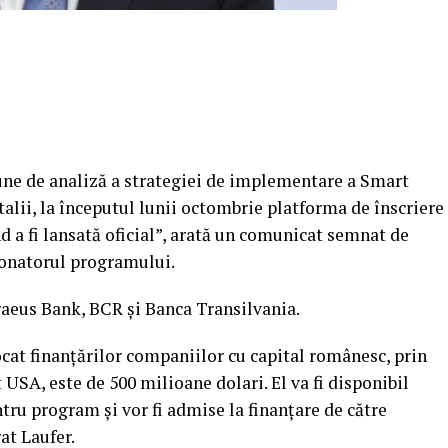
iune de analiză a strategiei de implementare a Smart
talii, la începutul lunii octombrie platforma de înscriere
a fi lansată oficial”, arată un comunicat semnat de
rdonatorul programului.
raeus Bank, BCR şi Banca Transilvania.
cat finanţărilor companiilor cu capital românesc, prin
SA, este de 500 milioane dolari. El va fi disponibil
tru program şi vor fi admise la finanţare de către
at Laufer.