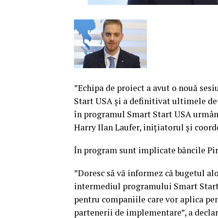
”Echipa de proiect a avut o nouă ses
Start USA şi a definitivat ultimele de
în programul Smart Start USA urmând 
Harry Ilan Laufer, iniţiatorul şi coo
În program sunt implicate băncile Pi
”Doresc să vă informez că bugetul alo
intermediul programului Smart Start U
pentru companiile care vor aplica pen
partenerii de implementare”, a declar