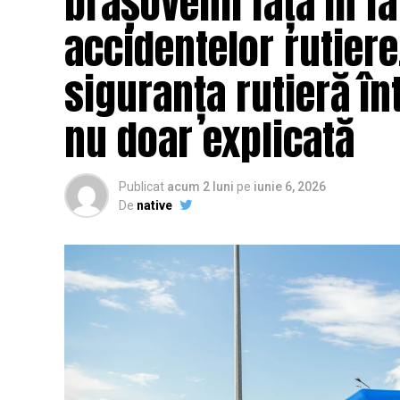
brașovenii față în fa
accidentelor rutier
siguranța rutieră înt
nu doar explicată
Publicat
acum 2 luni
pe
iunie 6, 2026
De
native