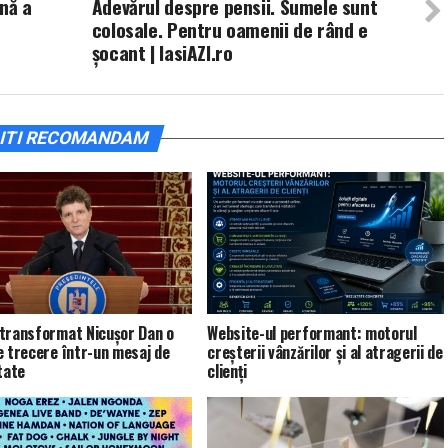
nă a
Adevărul despre pensii. Sumele sunt
colosale. Pentru oamenii de rând e
şocant | IasiAZI.ro
ITI RECOMANDAM
transformat Nicușor Dan o
Website-ul performant: motorul
e trecere într-un mesaj de
creșterii vânzărilor și al atragerii de
tate
clienți