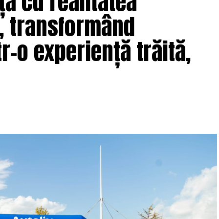
ță cu realitatea
e, transformând
r-o experiență trăită,