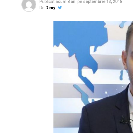
Publicat
acum 8 ani
pe
septembrie 13, 2018
De
Deny