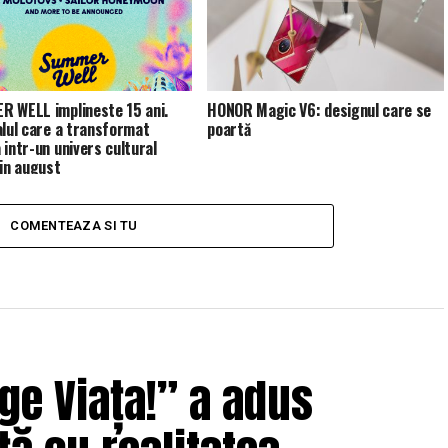
 WELL implineste 15 ani.
HONOR Magic V6: designul care se
alul care a transformat
poartă
 intr-un univers cultural
 in august
COMENTEAZA SI TU
ge Viața!” a adus