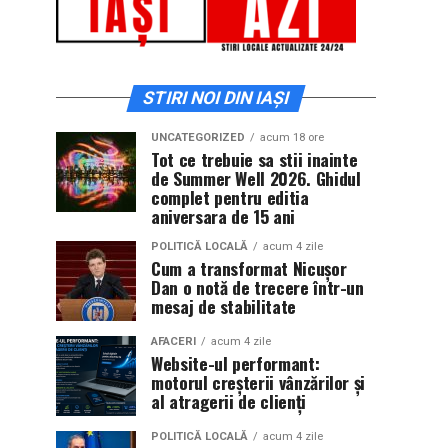
STIRI NOI DIN IAȘI
UNCATEGORIZED
acum 18 ore
Tot ce trebuie sa stii inainte
de Summer Well 2026. Ghidul
complet pentru editia
aniversara de 15 ani
POLITICĂ LOCALĂ
acum 4 zile
Cum a transformat Nicușor
Dan o notă de trecere într-un
mesaj de stabilitate
AFACERI
acum 4 zile
Website-ul performant:
motorul creșterii vânzărilor și
al atragerii de clienți
POLITICĂ LOCALĂ
acum 4 zile