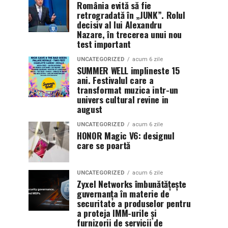
România evită să fie
retrogradată în „JUNK”. Rolul
decisiv al lui Alexandru
Nazare, în trecerea unui nou
test important
UNCATEGORIZED
acum 6 zile
SUMMER WELL implineste 15
ani. Festivalul care a
transformat muzica intr-un
univers cultural revine in
august
UNCATEGORIZED
acum 6 zile
HONOR Magic V6: designul
care se poartă
UNCATEGORIZED
acum 6 zile
Zyxel Networks îmbunătățește
guvernanța în materie de
securitate a produselor pentru
a proteja IMM-urile și
furnizorii de servicii de