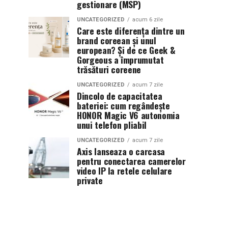
gestionare (MSP)
UNCATEGORIZED
acum 6 zile
Care este diferența dintre un
brand coreean și unul
european? Și de ce Geek &
Gorgeous a împrumutat
trăsături coreene
UNCATEGORIZED
acum 7 zile
Dincolo de capacitatea
bateriei: cum regândește
HONOR Magic V6 autonomia
unui telefon pliabil
UNCATEGORIZED
acum 7 zile
Axis lanseaza o carcasa
pentru conectarea camerelor
video IP la retele celulare
private