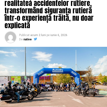
realitatea accidentelor rutiere,
transformând siguranța rutieră
într-o experiență trăită, nu doar
explicată
Publicat
acum 2 luni
pe
iunie 6, 2026
De
native