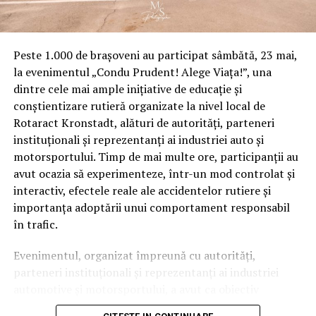
Peste 1.000 de brașoveni au participat sâmbătă, 23 mai,
la evenimentul „Condu Prudent! Alege Viața!”, una
dintre cele mai ample inițiative de educație și
conștientizare rutieră organizate la nivel local de
Rotaract Kronstadt, alături de autorități, parteneri
instituționali și reprezentanți ai industriei auto și
motorsportului. Timp de mai multe ore, participanții au
avut ocazia să experimenteze, într-un mod controlat și
interactiv, efectele reale ale accidentelor rutiere și
importanța adoptării unui comportament responsabil
în trafic.
Evenimentul, organizat împreună cu autorități,
parteneri instituționali și reprezentanți ai industriei
automotive și motorsportului, a avut ca obiectiv
principal transformarea prevenției într-o experiență