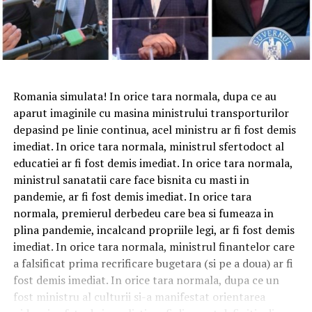
Romania simulata! In orice tara normala, dupa ce au
aparut imaginile cu masina ministrului transporturilor
depasind pe linie continua, acel ministru ar fi fost demis
imediat. In orice tara normala, ministrul sfertodoct al
educatiei ar fi fost demis imediat. In orice tara normala,
ministrul sanatatii care face bisnita cu masti in
pandemie, ar fi fost demis imediat. In orice tara
normala, premierul derbedeu care bea si fumeaza in
plina pandemie, incalcand propriile legi, ar fi fost demis
imediat. In orice tara normala, ministrul finantelor care
a falsificat prima recrificare bugetara (si pe a doua) ar fi
fost demis imediat. In orice tara normala, dupa ce un
fost ministru al culturii si-a manifestat orientarea