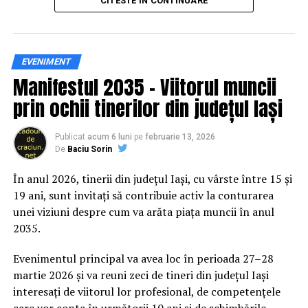
CITESTE IN CONTINUARE
practică și accesibilă publicului larg.
Siguranța rutieră, adusă mai
EVENIMENT
Manifestul 2035 – Viitorul muncii
aproape de comunitate
prin ochii tinerilor din județul Iași
Datele privind accidentele rutiere din România continuă
să evidențieze necesitatea unor inițiative de educație și
Publicat
acum 6 luni
pe
februarie 13, 2026
De
Baciu Sorin
prevenție. În 2025, peste 3.000 de persoane au fost
rănite grav în accidente rutiere, iar mai mult de 1.300 și-
În anul 2026, tinerii din județul Iași, cu vârste între 15 și
au pierdut viața pe șoselele din țară.
19 ani, sunt invitați să contribuie activ la conturarea
unei viziuni despre cum va arăta piața muncii în anul
În acest context, campania „Condu Prudent! Alege
2035.
Viața!” își propune să transforme informația teoretică
într-o experiență directă, prin simulări și demonstrații
Evenimentul principal va avea loc în perioada 27–28
care îi ajută pe participanți să înțeleagă concret
martie 2026 și va reuni zeci de tineri din județul Iași
impactul deciziilor luate în trafic.
interesați de viitorul lor profesional, de competențele