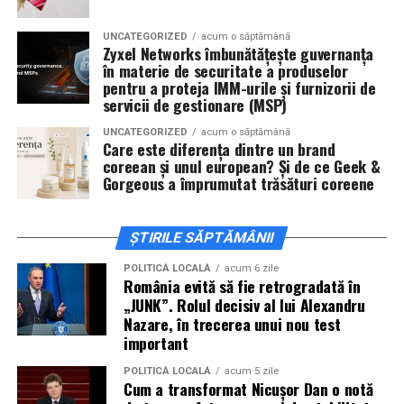
actorii
Sergiu Costache, Vlad si Oana Gherman,
UNCATEGORIZED
acum o săptămână
Alexandra Răduță.
Zyxel Networks îmbunătățește guvernanța
în materie de securitate a produselor
Cineplexx Băneasa Shopping City
pentru a proteja IMM-urile și furnizorii de
servicii de gestionare (MSP)
București
găzduiește o proiecție specială în prezența
întregii echipe pe
15 februarie, de la 17:30.
UNCATEGORIZED
acum o săptămână
Care este diferența dintre un brand
coreean și unul european? Și de ce Geek &
În
Craiova
, regizorul
Paul Decu
și actorii
Sergiu
Gorgeous a împrumutat trăsături coreene
Costache, Azaleea Necula și Oana Gherman
vor
ajunge la cinematograful
Inspire VIP Electroputere
Mall pe 16 februarie de la ora 18:00
.
ȘTIRILE SĂPTĂMÂNII
Actorii
Vlad Gherman, Oana Gherman și Ioana
POLITICĂ LOCALĂ
acum 6 zile
România evită să fie retrogradată în
Ginghină
vin la întâlnirea cu publicul din
Cinema City
„JUNK”. Rolul decisiv al lui Alexandru
Vivo! Pitești pe 17 februarie, de la 18:30
și vor
Nazare, în trecerea unui nou test
participa la o discuție după proiecție, alături de
important
regizorul
Paul Decu.
POLITICĂ LOCALĂ
acum 5 zile
Cum a transformat Nicușor Dan o notă
Caravana
„În pielea mea”
ajunge la
Cinema City