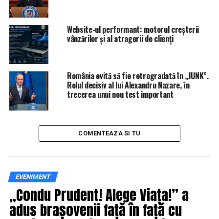
Stimate Domnule senator Iulian Dumitrescu!/Acea
conferinta de presa de pe acoperisul primariei a
Website-ul performant: motorul creșterii
reprezentat o incalcare a legii de catre apostolii
vânzărilor și al atragerii de clienți
dreptatii prahovene!
NU RATATI
Băi, blănosule, faci si tu un denunt?
România evită să fie retrogradată în „JUNK”.
Rolul decisiv al lui Alexandru Nazare, în
trecerea unui nou test important
COMENTEAZA SI TU
EVENIMENT
„Condu Prudent! Alege Viața!” a
adus brașovenii față în față cu