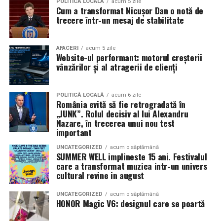
Pe
11 februarie
va avea loc proiecția specială
„În pielea
POLITICĂ LOCALĂ
acum 5 zile
Cum a transformat Nicușor Dan o notă de
mea”
de la
Cinema City din City Park Constanța
,
de la
trecere într-un mesaj de stabilitate
18:30
, unde
regizorul Paul Decu și actrița Azaleea
Necula
, originari din Constanța și împrejurimi, vor
prezenta filmul alături de colegii lor
Ioana State,
AFACERI
acum 5 zile
Website-ul performant: motorul creșterii
Alexandra Răduță și Gabriel Vatavu.
vânzărilor și al atragerii de clienți
Cinema City Shopping City Galați
invită spectatorii
pe
12 februarie de la 18:30
la întâlnirea cu actrițele
Ioana
POLITICĂ LOCALĂ
acum 6 zile
România evită să fie retrogradată în
State și Azaleea Necula și regizorul Paul Decu.
„JUNK”. Rolul decisiv al lui Alexandru
Nazare, în trecerea unui nou test
Pe 13 februarie la ora 18:30
, spectatorii din
Iași
sunt
important
invitați la proiecția specială din
Cinema City Iulius
UNCATEGORIZED
acum o săptămână
Mall
, alături de regizorul
Paul Decu
și de
SUMMER WELL implineste 15 ani. Festivalul
actorii
Gabriel Vatavu, Sergiu Costache, Azaleea
care a transformat muzica intr-un univers
cultural revine in august
Necula, Alexandra Răduță.
UNCATEGORIZED
acum o săptămână
De „Ziua Îndrăgostiților”, pe
14 februarie, în Cinema
HONOR Magic V6: designul care se poartă
City Iulius Mall Suceava, de la 18:30
, spectatorii sunt
invitați la film alături de regizorul
Paul Decu
și de