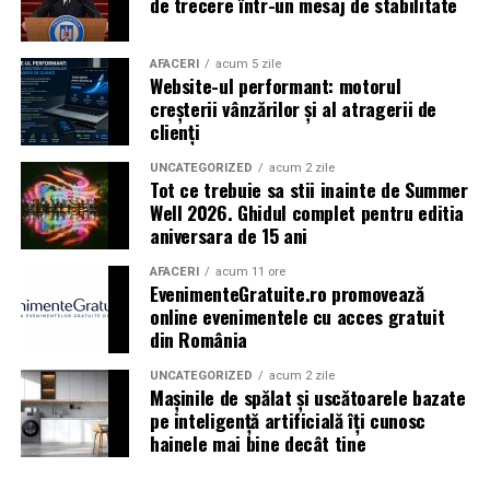
de trecere într-un mesaj de stabilitate
Shopping City Ploiești, pe 18 februarie,
de la 18:30, la
proiecția specială introdusă de regizorul
Paul Decu
,
alături de actorii
Ioana State, Vlad și Oana Gherman,
AFACERI
acum 5 zile
Website-ul performant: motorul
Azaleea Necula și Gabriel Vatavu.
creșterii vânzărilor și al atragerii de
clienți
O comedie actuală și spumoasă, filmul
„În pielea
mea”
este distribuit de T.R.I.B.E. Films.
UNCATEGORIZED
acum 2 zile
Tot ce trebuie sa stii inainte de Summer
Well 2026. Ghidul complet pentru editia
TRAILER:
https://bit.ly/InPieleaMea
aniversara de 15 ani
Site oficial:
inpieleamea.ro
AFACERI
acum 11 ore
EvenimenteGratuite.ro promovează
Mai multe detalii, imagini de la filmări, fragmente din
online evenimentele cu acces gratuit
film, declarații din partea actorilor și informații despre
din România
concursuri sunt disponibile pe paginile social media ale
filmului de
Facebook
,
Instagram
,
TikTok
.
UNCATEGORIZED
acum 2 zile
Mașinile de spălat și uscătoarele bazate
pe inteligență artificială îți cunosc
Adrian Pădurețu semnează imaginea filmului. De sunet
hainele mai bine decât tine
s-a ocupat Bogdan Ivanovici, de scenografie Anca
Miron, iar de costume Francisca Vass.