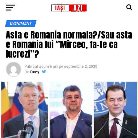
EVENIMENT
Asta e Romania normala?/Sau asta
e Romania lui ‘’Mirceo, fa-te ca
lucrezi”?
Publicat
acum 6 ani
pe
septembrie 2, 2020
De
Deny