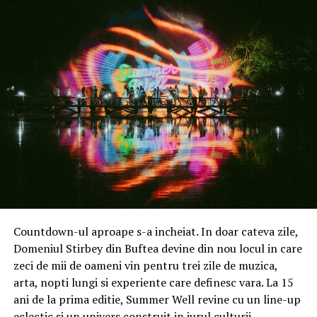
comenzile venite din partea organizațiilor medicale
private, de extinderea portofoliului de clienți și de
cererea tot mai mare pentru uniforme personalizate. În
cazul organizațiilor mari, uniformele sunt achiziționate
ca parte a unui proces mai amplu de standardizare a
imaginii echipelor, diferențiere a departamentelor și
adaptare a echipamentelor la activitatea de zi cu zi a
personalului.
„Pentru un client mare, achiziția de uniforme medicale
presupune mai mult decât alegerea unor modele dintr-
un catalog. Discutăm despre materiale, croieli, coduri de
culoare pentru departamente, personalizare cu logo și
capacitatea de a organiza livrări recurente către mai
Countdown-ul aproape s-a incheiat. In doar cateva zile,
multe locații. Vedem o cerere mai mare pentru soluții
Domeniul Stirbey din Buftea devine din nou locul in care
care combină confortul, rezistența la utilizare repetată
zeci de mii de oameni vin pentru trei zile de muzica,
și coerența imaginii organizației”, spune
Adrian Pătru,
arta, nopti lungi si experiente care definesc vara. La 15
CEO TAG
.
ani de la prima editie, Summer Well revine cu un line-up
eclectic si un univers construit in jurul culturii