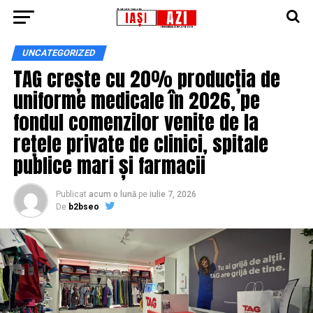
UNCATEGORIZED
TAG crește cu 20% producția de
uniforme medicale în 2026, pe
fondul comenzilor venite de la
rețele private de clinici, spitale
publice mari și farmacii
Publicat
acum o lună
pe
iulie 7, 2026
De
b2bseo