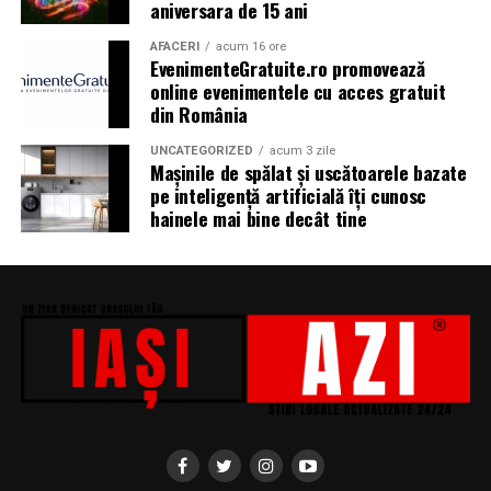
aniversara de 15 ani
Athénée Palace, alka, Secom.
AFACERI
acum 16 ore
Abonamentele pot fi achizitionate de pe summerwell.ro,
EvenimenteGratuite.ro promovează
la pretul de 513 lei + taxe. De asemenea, sunt disponibile
online evenimentele cu acces gratuit
din România
si bilete de o zi la pretul de 351 lei + taxe pentru vineri si
sambata, iar pentru duminica costul biletului este de
UNCATEGORIZED
acum 3 zile
426 lei + taxe.
Mașinile de spălat și uscătoarele bazate
pe inteligență artificială îți cunosc
hainele mai bine decât tine