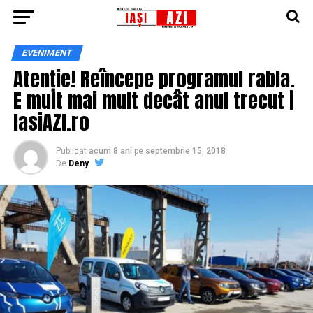
EVENIMENT
Atenție! Reîncepe programul rabla.
E mult mai mult decât anul trecut |
IasiAZI.ro
Publicat
acum 8 ani
pe
septembrie 15, 2018
De
Deny