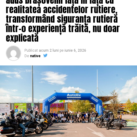
realitatea accidentelor rutiere,
NU RATATI
Țara în care prețurile se dublează zilnic. Până mai ieri
transformând siguranța rutieră
era belșug! | IasiAZI.ro
într-o experiență trăită, nu doar
explicată
Publicat
acum 2 luni
pe
iunie 6, 2026
De
native