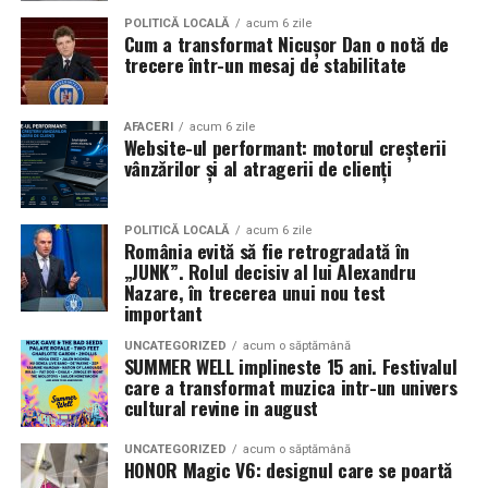
Pe
11 februarie
va avea loc proiecția specială
„În pielea
POLITICĂ LOCALĂ
acum 6 zile
Cum a transformat Nicușor Dan o notă de
mea”
de la
Cinema City din City Park Constanța
,
de la
trecere într-un mesaj de stabilitate
18:30
, unde
regizorul Paul Decu și actrița Azaleea
Necula
, originari din Constanța și împrejurimi, vor
prezenta filmul alături de colegii lor
Ioana State,
AFACERI
acum 6 zile
Website-ul performant: motorul creșterii
Alexandra Răduță și Gabriel Vatavu.
vânzărilor și al atragerii de clienți
Cinema City Shopping City Galați
invită spectatorii
pe
12 februarie de la 18:30
la întâlnirea cu actrițele
Ioana
POLITICĂ LOCALĂ
acum 6 zile
România evită să fie retrogradată în
State și Azaleea Necula și regizorul Paul Decu.
„JUNK”. Rolul decisiv al lui Alexandru
Nazare, în trecerea unui nou test
Pe 13 februarie la ora 18:30
, spectatorii din
Iași
sunt
important
invitați la proiecția specială din
Cinema City Iulius
UNCATEGORIZED
acum o săptămână
Mall
, alături de regizorul
Paul Decu
și de
SUMMER WELL implineste 15 ani. Festivalul
actorii
Gabriel Vatavu, Sergiu Costache, Azaleea
care a transformat muzica intr-un univers
cultural revine in august
Necula, Alexandra Răduță.
UNCATEGORIZED
acum o săptămână
De „Ziua Îndrăgostiților”, pe
14 februarie, în Cinema
HONOR Magic V6: designul care se poartă
City Iulius Mall Suceava, de la 18:30
, spectatorii sunt