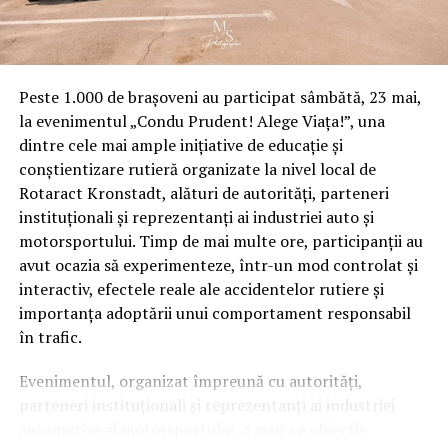
Peste 1.000 de brașoveni au participat sâmbătă, 23 mai,
la evenimentul „Condu Prudent! Alege Viața!”, una
dintre cele mai ample inițiative de educație și
conștientizare rutieră organizate la nivel local de
Rotaract Kronstadt, alături de autorități, parteneri
instituționali și reprezentanți ai industriei auto și
motorsportului. Timp de mai multe ore, participanții au
avut ocazia să experimenteze, într-un mod controlat și
interactiv, efectele reale ale accidentelor rutiere și
importanța adoptării unui comportament responsabil
în trafic.
Evenimentul, organizat împreună cu autorități,
parteneri instituționali și reprezentanți ai industriei
automotive și motorsportului, a avut ca obiectiv