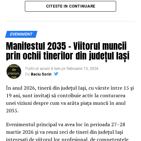
principal transformarea prevenției într-o experiență
CITESTE IN CONTINUARE
practică și accesibilă publicului larg.
Siguranța rutieră, adusă mai
EVENIMENT
Manifestul 2035 – Viitorul muncii
aproape de comunitate
prin ochii tinerilor din județul Iași
Datele privind accidentele rutiere din România continuă
să evidențieze necesitatea unor inițiative de educație și
Publicat
acum 6 luni
pe
februarie 13, 2026
De
Baciu Sorin
prevenție. În 2025, peste 3.000 de persoane au fost
rănite grav în accidente rutiere, iar mai mult de 1.300 și-
În anul 2026, tinerii din județul Iași, cu vârste între 15 și
au pierdut viața pe șoselele din țară.
19 ani, sunt invitați să contribuie activ la conturarea
unei viziuni despre cum va arăta piața muncii în anul
În acest context, campania „Condu Prudent! Alege
2035.
Viața!” își propune să transforme informația teoretică
într-o experiență directă, prin simulări și demonstrații
Evenimentul principal va avea loc în perioada 27–28
care îi ajută pe participanți să înțeleagă concret
martie 2026 și va reuni zeci de tineri din județul Iași
impactul deciziilor luate în trafic.
interesați de viitorul lor profesional, de competențele