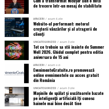
Cum a transformat Nicușor Dan o notă
Caravana
„În pielea mea”
ajunge la
Cinema City
de trecere într-un mesaj de stabilitate
Shopping City Ploiești, pe 18 februarie,
de la 18:30, la
proiecția specială introdusă de regizorul
Paul Decu
,
alături de actorii
Ioana State, Vlad și Oana Gherman,
AFACERI
acum 6 zile
Website-ul performant: motorul
Azaleea Necula și Gabriel Vatavu.
creșterii vânzărilor și al atragerii de
clienți
O comedie actuală și spumoasă, filmul
„În pielea
mea”
este distribuit de T.R.I.B.E. Films.
UNCATEGORIZED
acum 3 zile
Tot ce trebuie sa stii inainte de Summer
Well 2026. Ghidul complet pentru editia
TRAILER:
https://bit.ly/InPieleaMea
aniversara de 15 ani
Site oficial:
inpieleamea.ro
AFACERI
acum o zi
EvenimenteGratuite.ro promovează
Mai multe detalii, imagini de la filmări, fragmente din
online evenimentele cu acces gratuit
film, declarații din partea actorilor și informații despre
din România
concursuri sunt disponibile pe paginile social media ale
filmului de
Facebook
,
Instagram
,
TikTok
.
UNCATEGORIZED
acum 3 zile
Mașinile de spălat și uscătoarele bazate
pe inteligență artificială îți cunosc
Adrian Pădurețu semnează imaginea filmului. De sunet
hainele mai bine decât tine
s-a ocupat Bogdan Ivanovici, de scenografie Anca