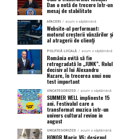
Dan o notă de trecere într-un
mesaj de stabilitate
AFACERI
acum o săptămână
Website-ul performant:
motorul creșterii vânzărilor și
al atragerii de clienți
POLITICĂ LOCALĂ
acum o săptămână
România evită să fie
retrogradată în „JUNK”. Rolul
decisiv al lui Alexandru
Nazare, în trecerea unui nou
test important
UNCATEGORIZED
acum o săptămână
SUMMER WELL implineste 15
ani. Festivalul care a
transformat muzica intr-un
univers cultural revine in
august
UNCATEGORIZED
acum o săptămână
HONOR Magic V6: designul