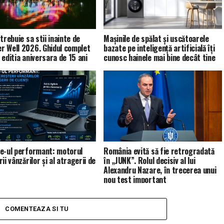
trebuie sa stii inainte de
Mașinile de spălat și uscătoarele
 Well 2026. Ghidul complet
bazate pe inteligență artificială îți
 editia aniversara de 15 ani
cunosc hainele mai bine decât tine
e-ul performant: motorul
România evită să fie retrogradată
ii vânzărilor și al atragerii de
în „JUNK”. Rolul decisiv al lui
Alexandru Nazare, în trecerea unui
nou test important
COMENTEAZA SI TU