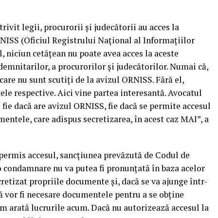
rivit legii, procurorii şi judecătorii au acces la
ISS (Oficiul Registrului Naţional al Informaţiilor
l, niciun cetăţean nu poate avea acces la aceste
mnitarilor, a procurorilor şi judecătorilor. Numai că,
care nu sunt scutiţi de la avizul ORNISS. Fără el,
e respective. Aici vine partea interesantă. Avocatul
fie dacă are avizul ORNISS, fie dacă se permite accesul
mentele, care adispus secretizarea, în acest caz MAI”, a
 permis accesul, sancţiunea prevăzută de Codul de
o condamnare nu va putea fi pronunţată în baza acelor
retizat propriile documente şi, dacă se va ajunge într-
că vor fi necesare documentele pentru a se obţine
um arată lucrurile acum. Dacă nu autorizează accesul la