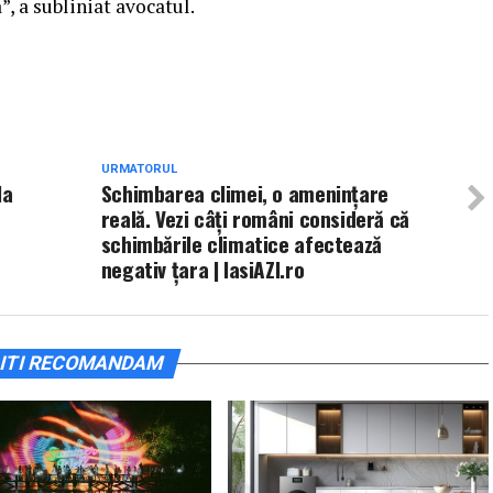
”, a subliniat avocatul.
URMATORUL
la
Schimbarea climei, o ameninţare
reală. Vezi câți români consideră că
schimbările climatice afectează
negativ țara | IasiAZI.ro
ITI RECOMANDAM