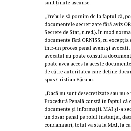
sunt ţinute ascunse.
„Trebuie să pornim de la faptul că, pot
documentele secretizate fără aviz ORN
Secrete de Stat, n.red.). În mod norma
documente fără ORNISS, cu excepţia de
într-un proces penal avem şi avocati, 
avocatul nu poate consulta documentel
poate avea acces la aceste documente 
de către autoritatea care deţine docu
spus Cristian Băcanu.
„Dacă nu sunt desecretizate sau nu e
Procedură Penală constă în faptul că 
documente şi informaţii. MAI şi-a sec
un dosar penal pe rolul instanţei, da
condamnari, totul va sta la MAI, la c