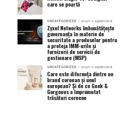
care se poartă
UNCATEGORIZED
acum o săptămână
Zyxel Networks îmbunătățește
guvernanța în materie de
securitate a produselor pentru
a proteja IMM-urile și
furnizorii de servicii de
gestionare (MSP)
UNCATEGORIZED
acum o săptămână
Care este diferența dintre un
brand coreean și unul
european? Și de ce Geek &
Gorgeous a împrumutat
trăsături coreene