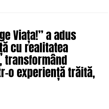
ge Viața!” a adus
ță cu realitatea
e, transformând
r-o experiență trăită,