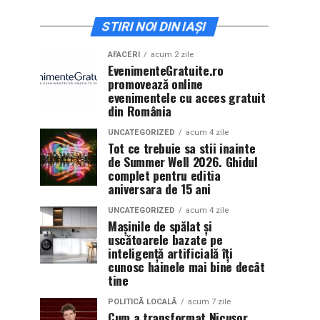
STIRI NOI DIN IAȘI
AFACERI
acum 2 zile
EvenimenteGratuite.ro
promovează online
evenimentele cu acces gratuit
din România
UNCATEGORIZED
acum 4 zile
Tot ce trebuie sa stii inainte
de Summer Well 2026. Ghidul
complet pentru editia
aniversara de 15 ani
UNCATEGORIZED
acum 4 zile
Mașinile de spălat și
uscătoarele bazate pe
inteligență artificială îți
cunosc hainele mai bine decât
tine
POLITICĂ LOCALĂ
acum 7 zile
Cum a transformat Nicușor