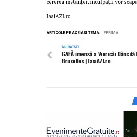
cererea instanţei, inculpaţii vor scapa
IasiAZI.ro
ARTICOLE PE ACEIASI TEMA:
PRIMA
NU RATATI
GAFĂ imensă a Vioricăi Dăncilă 
Bruxelles | IasiAZI.ro