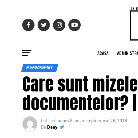
ACASA
ADMINISTRA
EVENIMENT
Care sunt mizele
documentelor? | 
Publicat
acum 8 ani
pe
septembrie 26, 2018
De
Deny