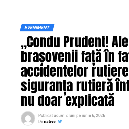
EVENIMENT
„Condu Prudent! Ale
brașovenii față în fa
accidentelor rutier
siguranța rutieră înt
nu doar explicată
Publicat
acum 2 luni
pe
iunie 6, 2026
De
native