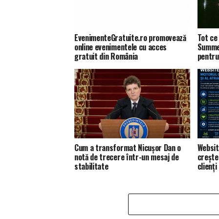
EvenimenteGratuite.ro promovează
Tot ce 
online evenimentele cu acces
Summer
gratuit din România
pentru
Cum a transformat Nicușor Dan o
Websit
notă de trecere într-un mesaj de
creșter
stabilitate
clienți