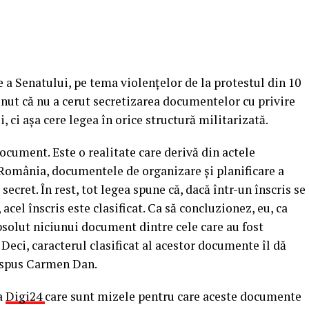
 a Senatului, pe tema violenţelor de la protestul din 10
nut că nu a cerut secretizarea documentelor cu privire
, ci aşa cere legea în orice structură militarizată.
ocument. Este o realitate care derivă din actele
 România, documentele de organizare şi planificare a
 secret.
În rest, tot legea spune că, dacă într-un înscris se
 acel înscris este clasificat. Ca să concluzionez, eu, ca
bsolut niciunui document dintre cele care au fost
. Deci, caracterul clasificat al acestor documente îl dă
a spus Carmen Dan.
a
Digi24
care sunt mizele pentru care aceste documente