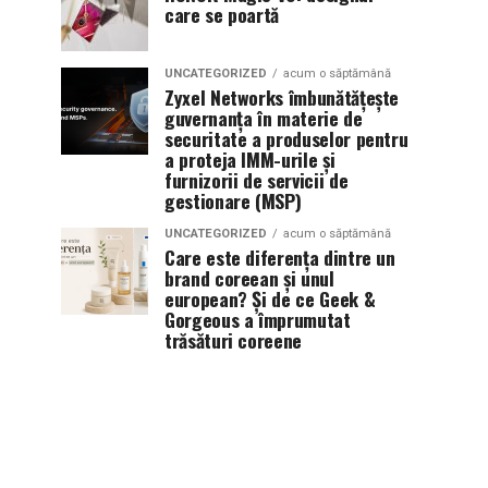
care se poartă
UNCATEGORIZED
acum o săptămână
Zyxel Networks îmbunătățește
guvernanța în materie de
securitate a produselor pentru
a proteja IMM-urile și
furnizorii de servicii de
gestionare (MSP)
UNCATEGORIZED
acum o săptămână
Care este diferența dintre un
brand coreean și unul
european? Și de ce Geek &
Gorgeous a împrumutat
trăsături coreene