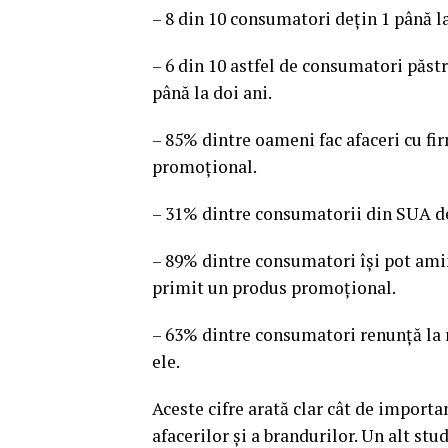
– 8 din 10 consumatori dețin 1 până 
– 6 din 10 astfel de consumatori păst
până la doi ani.
– 85% dintre oameni fac afaceri cu fi
promoțional.
– 31% dintre consumatorii din SUA d
– 89% dintre consumatori își pot amin
primit un produs promoțional.
– 63% dintre consumatori renunță la 
ele.
Aceste cifre arată clar cât de impor
afacerilor și a brandurilor. Un alt st