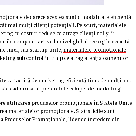
moționale deoarece acestea sunt o modalitate eficientă
cât mai mulți clienți potențiali. Pe scurt, materialele
ng cu costuri reduse ce atrage clienți noi și îi
 marile companii active la nivel global recurg la această
le mici, sau startup-urile,
materialele promoționale
keting sub control în timp ce atrag atenția oamenilor
te ca tactică de marketing eficientă timp de mulți ani.
ceste cadouri sunt preferatele echipei de marketing.
spre utilizarea produselor promoționale în Statele Unite
sirea materialelor promoționale. Statisticile sunt
 a Produselor Promoționale, lider de încredere din