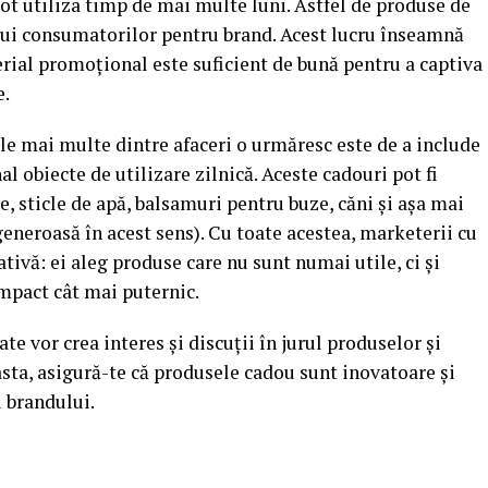
pot utiliza timp de mai multe luni. Astfel de produse de
ului consumatorilor pentru brand. Acest lucru înseamnă
erial promoțional este suficient de bună pentru a captiva
e.
le mai multe dintre afaceri o urmăresc este de a include
obiecte de utilizare zilnică. Aceste cadouri pot fi
, sticle de apă, balsamuri pentru buze, căni și așa mai
eneroasă în acest sens). Cu toate acestea, marketerii cu
tivă: ei aleg produse care nu sunt numai utile, ci și
impact cât mai puternic.
 vor crea interes și discuții în jurul produselor și
asta, asigură-te că produsele cadou sunt inovatoare și
l brandului.