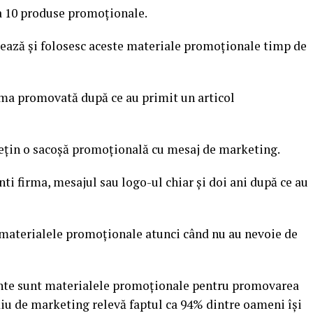
la 10 produse promoționale.
rează și folosesc aceste materiale promoționale timp de
rma promovată după ce au primit un articol
ețin o sacoșă promoțională cu mesaj de marketing.
ti firma, mesajul sau logo-ul chiar și doi ani după ce au
materialele promoționale atunci când nu au nevoie de
tante sunt materialele promoționale pentru promovarea
udiu de marketing relevă faptul ca 94% dintre oameni își