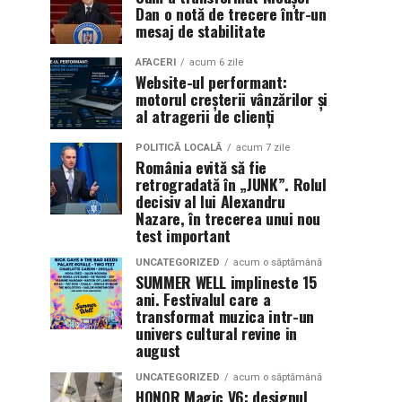
Dan o notă de trecere într-un
mesaj de stabilitate
AFACERI
acum 6 zile
Website-ul performant:
motorul creșterii vânzărilor și
al atragerii de clienți
POLITICĂ LOCALĂ
acum 7 zile
România evită să fie
retrogradată în „JUNK”. Rolul
decisiv al lui Alexandru
Nazare, în trecerea unui nou
test important
UNCATEGORIZED
acum o săptămână
SUMMER WELL implineste 15
ani. Festivalul care a
transformat muzica intr-un
univers cultural revine in
august
UNCATEGORIZED
acum o săptămână
HONOR Magic V6: designul