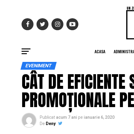
ACASA
ADMINISTRA
EVENIMENT
CÂT DE EFICIENTE
PROMOȚIONALE PE
Publicat
acum 7 ani
pe
ianuarie 6, 2020
De
Deny