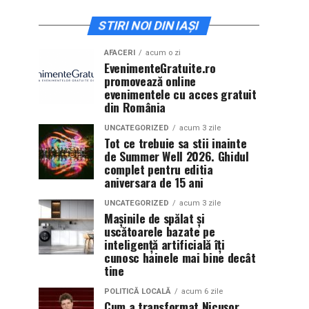
STIRI NOI DIN IAȘI
AFACERI
acum o zi
EvenimenteGratuite.ro
promovează online
evenimentele cu acces gratuit
din România
UNCATEGORIZED
acum 3 zile
Tot ce trebuie sa stii inainte
de Summer Well 2026. Ghidul
complet pentru editia
aniversara de 15 ani
UNCATEGORIZED
acum 3 zile
Mașinile de spălat și
uscătoarele bazate pe
inteligență artificială îți
cunosc hainele mai bine decât
tine
POLITICĂ LOCALĂ
acum 6 zile
Cum a transformat Nicușor