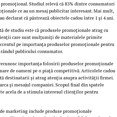
 promoțional. Studiul relevă că 83% dintre consumatori
ționale ce au un mesaj publicitar interesant. Mai mult,
u declarat că păstrează obiectele cadou între 1 și 4 ani.
tă de studiu este că produsele promoționale atrag cu
enții care sunt mulțumiți de materialele primite
n accentul pe importanța produselor promoționale pentru
 rândul publicului consumator.
i recunosc importanța folosirii produselor promoționale
mare de oameni pe o piață competitivă. Articolele cadou
ă destinatarii și atrag atenția asupra activității firmei.
arca și mesajul companiei. Scopul final din spatele
te acela de a stimula interesul clienților pentru
 de marketing include produse promoționale