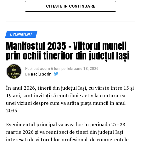
principal transformarea prevenției într-o experiență
CITESTE IN CONTINUARE
practică și accesibilă publicului larg.
Siguranța rutieră, adusă mai
EVENIMENT
Manifestul 2035 – Viitorul muncii
aproape de comunitate
prin ochii tinerilor din județul Iași
Datele privind accidentele rutiere din România continuă
să evidențieze necesitatea unor inițiative de educație și
Publicat
acum 6 luni
pe
februarie 13, 2026
De
Baciu Sorin
prevenție. În 2025, peste 3.000 de persoane au fost
rănite grav în accidente rutiere, iar mai mult de 1.300 și-
În anul 2026, tinerii din județul Iași, cu vârste între 15 și
au pierdut viața pe șoselele din țară.
19 ani, sunt invitați să contribuie activ la conturarea
unei viziuni despre cum va arăta piața muncii în anul
În acest context, campania „Condu Prudent! Alege
2035.
Viața!” își propune să transforme informația teoretică
într-o experiență directă, prin simulări și demonstrații
Evenimentul principal va avea loc în perioada 27–28
care îi ajută pe participanți să înțeleagă concret
martie 2026 și va reuni zeci de tineri din județul Iași
impactul deciziilor luate în trafic.
interesați de viitorul lor profesional, de competențele