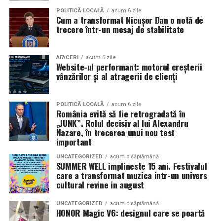
Pe
11 februarie
va avea loc proiecția specială
„În pielea
POLITICĂ LOCALĂ
acum 6 zile
Cum a transformat Nicușor Dan o notă de
mea”
de la
Cinema City din City Park Constanța
,
de la
trecere într-un mesaj de stabilitate
18:30
, unde
regizorul Paul Decu și actrița Azaleea
Necula
, originari din Constanța și împrejurimi, vor
prezenta filmul alături de colegii lor
Ioana State,
AFACERI
acum 6 zile
Website-ul performant: motorul creșterii
Alexandra Răduță și Gabriel Vatavu.
vânzărilor și al atragerii de clienți
Cinema City Shopping City Galați
invită spectatorii
pe
12 februarie de la 18:30
la întâlnirea cu actrițele
Ioana
POLITICĂ LOCALĂ
acum 6 zile
România evită să fie retrogradată în
State și Azaleea Necula și regizorul Paul Decu.
„JUNK”. Rolul decisiv al lui Alexandru
Nazare, în trecerea unui nou test
Pe 13 februarie la ora 18:30
, spectatorii din
Iași
sunt
important
invitați la proiecția specială din
Cinema City Iulius
UNCATEGORIZED
acum o săptămână
Mall
, alături de regizorul
Paul Decu
și de
SUMMER WELL implineste 15 ani. Festivalul
actorii
Gabriel Vatavu, Sergiu Costache, Azaleea
care a transformat muzica intr-un univers
cultural revine in august
Necula, Alexandra Răduță.
UNCATEGORIZED
acum o săptămână
De „Ziua Îndrăgostiților”, pe
14 februarie, în Cinema
HONOR Magic V6: designul care se poartă
City Iulius Mall Suceava, de la 18:30
, spectatorii sunt