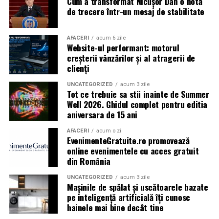
Cum a transformat Nicușor Dan o notă
Caravana
„În pielea mea”
ajunge la
Cinema City
de trecere într-un mesaj de stabilitate
Shopping City Ploiești, pe 18 februarie,
de la 18:30, la
proiecția specială introdusă de regizorul
Paul Decu
,
alături de actorii
Ioana State, Vlad și Oana Gherman,
AFACERI
acum 6 zile
Website-ul performant: motorul
Azaleea Necula și Gabriel Vatavu.
creșterii vânzărilor și al atragerii de
clienți
O comedie actuală și spumoasă, filmul
„În pielea
mea”
este distribuit de T.R.I.B.E. Films.
UNCATEGORIZED
acum 3 zile
Tot ce trebuie sa stii inainte de Summer
Well 2026. Ghidul complet pentru editia
TRAILER:
https://bit.ly/InPieleaMea
aniversara de 15 ani
Site oficial:
inpieleamea.ro
AFACERI
acum o zi
EvenimenteGratuite.ro promovează
Mai multe detalii, imagini de la filmări, fragmente din
online evenimentele cu acces gratuit
film, declarații din partea actorilor și informații despre
din România
concursuri sunt disponibile pe paginile social media ale
filmului de
Facebook
,
Instagram
,
TikTok
.
UNCATEGORIZED
acum 3 zile
Mașinile de spălat și uscătoarele bazate
pe inteligență artificială îți cunosc
Adrian Pădurețu semnează imaginea filmului. De sunet
hainele mai bine decât tine
s-a ocupat Bogdan Ivanovici, de scenografie Anca