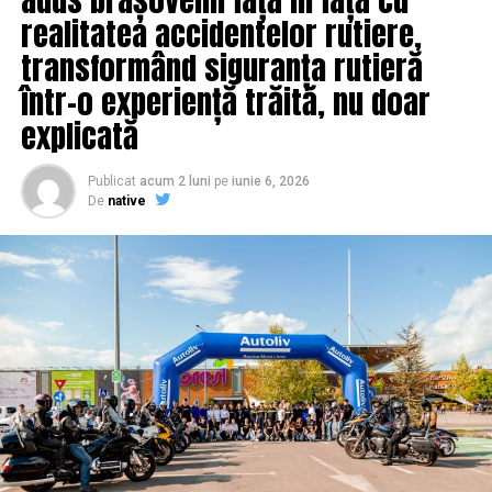
realitatea accidentelor rutiere,
transformând siguranța rutieră
într-o experiență trăită, nu doar
explicată
Publicat
acum 2 luni
pe
iunie 6, 2026
De
native