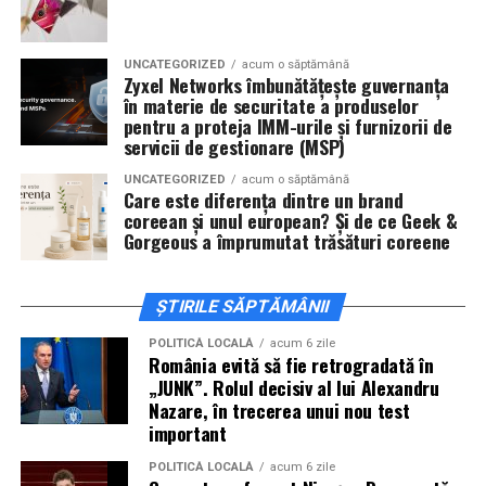
invitați la film alături de regizorul
Paul Decu
și de
actorii
Sergiu Costache, Vlad si Oana Gherman,
UNCATEGORIZED
acum o săptămână
Alexandra Răduță.
Zyxel Networks îmbunătățește guvernanța
în materie de securitate a produselor
Cineplexx Băneasa Shopping City
pentru a proteja IMM-urile și furnizorii de
servicii de gestionare (MSP)
București
găzduiește o proiecție specială în prezența
întregii echipe pe
15 februarie, de la 17:30.
UNCATEGORIZED
acum o săptămână
Care este diferența dintre un brand
coreean și unul european? Și de ce Geek &
În
Craiova
, regizorul
Paul Decu
și actorii
Sergiu
Gorgeous a împrumutat trăsături coreene
Costache, Azaleea Necula și Oana Gherman
vor
ajunge la cinematograful
Inspire VIP Electroputere
Mall pe 16 februarie de la ora 18:00
.
ȘTIRILE SĂPTĂMÂNII
Actorii
Vlad Gherman, Oana Gherman și Ioana
POLITICĂ LOCALĂ
acum 6 zile
România evită să fie retrogradată în
Ginghină
vin la întâlnirea cu publicul din
Cinema City
„JUNK”. Rolul decisiv al lui Alexandru
Vivo! Pitești pe 17 februarie, de la 18:30
și vor
Nazare, în trecerea unui nou test
participa la o discuție după proiecție, alături de
important
regizorul
Paul Decu.
POLITICĂ LOCALĂ
acum 6 zile