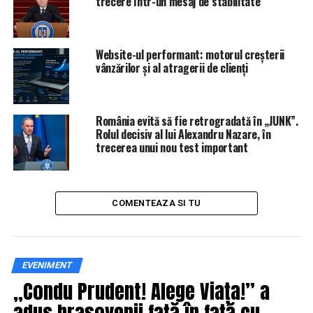
trecere într-un mesaj de stabilitate
Website-ul performant: motorul creșterii
vânzărilor și al atragerii de clienți
România evită să fie retrogradată în „JUNK”.
Rolul decisiv al lui Alexandru Nazare, în
trecerea unui nou test important
COMENTEAZA SI TU
EVENIMENT
„Condu Prudent! Alege Viața!” a
adus brașovenii față în față cu