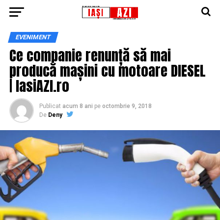
EVENIMENT
Ce companie renunță să mai
producă mașini cu motoare DIESEL
| IasiAZI.ro
Publicat
acum 8 ani
pe
octombrie 9, 2018
De
Deny