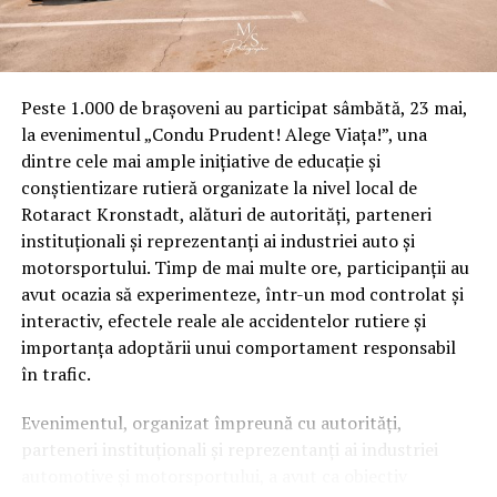
Peste 1.000 de brașoveni au participat sâmbătă, 23 mai,
la evenimentul „Condu Prudent! Alege Viața!”, una
dintre cele mai ample inițiative de educație și
conștientizare rutieră organizate la nivel local de
Rotaract Kronstadt, alături de autorități, parteneri
instituționali și reprezentanți ai industriei auto și
motorsportului. Timp de mai multe ore, participanții au
avut ocazia să experimenteze, într-un mod controlat și
interactiv, efectele reale ale accidentelor rutiere și
importanța adoptării unui comportament responsabil
în trafic.
Evenimentul, organizat împreună cu autorități,
parteneri instituționali și reprezentanți ai industriei
automotive și motorsportului, a avut ca obiectiv