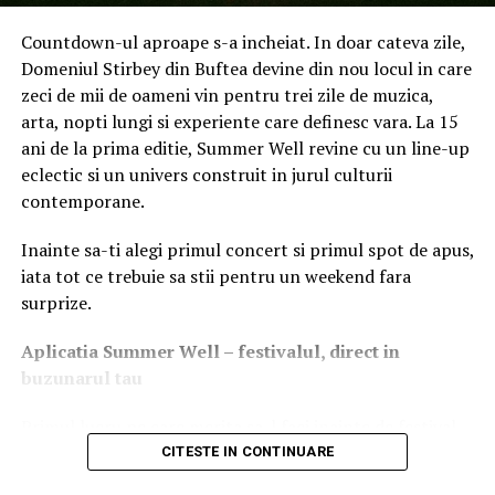
Viteze mai mari
: Nu mai trebuie să așteptați ca
Countdown-ul aproape s-a incheiat. In doar cateva zile,
informațiile să călătorească înainte și înapoi din
Domeniul Stirbey din Buftea devine din nou locul in care
cloud. Edge AI permite calcule mai rapide și
zeci de mii de oameni vin pentru trei zile de muzica,
performanțe generale mai ridicate. De exemplu,
arta, nopti lungi si experiente care definesc vara. La 15
„MSI AI Artist” de la MSI, conceput special pentru
ani de la prima editie, Summer Well revine cu un line-up
crearea de imagini bazate pe AI, procesează toate
eclectic si un univers construit in jurul culturii
calculele direct pe laptop. Acest lucru duce la
contemporane.
viteze de generare a imaginilor de până la șapte ori
mai mari decât procesarea tradițională bazată pe
Inainte sa-ti alegi primul concert si primul spot de apus,
cloud.
iata tot ce trebuie sa stii pentru un weekend fara
Securitate sporită
: Datele sensibile rămân pe
surprize.
dispozitivul dvs., minimizând riscul de breșe de
securitate care pot apărea în timpul transmiterii în
Aplica
t
ia Summer Well
– festivalul, direct in
cloud.
buzunarul tau
Primul lucru pe care merita sa-l faci inainte de festival
Utilizatorii vor observa nu numai o performanță mai
este sa descarci aplicatia Summer Well, disponibila in
CITESTE IN CONTINUARE
rapidă, ci și un timp de utilizare extins. Echipate cu
App Store si Google Play.