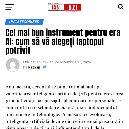
UNCATEGORIZED
Cel mai bun instrument pentru era
AI: cum să vă alegeți laptopul
potrivit
Publicat
acum 2 ani
pe
octombrie 31, 2024
De
Razvan
Anul acesta, accentul se pune tot mai mult pe
valorificarea inteligenței artificiale (AI) pentru creșterea
productivității, iar peisajul calculatoarelor personale se
confruntă cu o schimbare majoră, marcând începutul
unei noi ere în tehnologie. Pe măsură ce evoluează,
inteligența artificială devine din ce în ce mai prezentă în
viața noastră de zi cu zi, influențând totul, de la