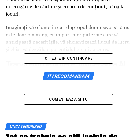
interogările de căutare și crearea de conținut, până la
jocuri.
Imaginați-vă o lume în care laptopul dumneavoastră nu
este doar o mașină, ci un partener puternic care vă
anticipează necesitățile, vă eficientizează fluxul de lucru
și chiar vă dezvăluie potențialul creativ ascuns.
CITESTE IN CONTINUARE
Transferul de putere: procesarea AI
la
îndemâna oricui
ITI RECOMANDAM
Aplicațiile AI câștigă popularitate, de la software
inteligent de editare a imaginilor la asistenți vocali care
COMENTEAZA SI TU
pot traduce limbi străine în timp real. Dar aceste
progrese se bazează adesea pe procesarea în cloud, ceea
ce duce la întârzieri frustrante și, mai important, la
probleme de securitate.
UNCATEGORIZED