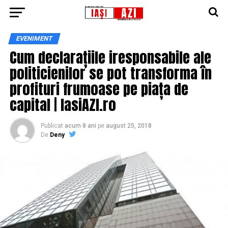
EVENIMENT
Cum declarațiile iresponsabile ale
politicienilor se pot transforma în
profituri frumoase pe piața de
capital | IasiAZI.ro
Publicat
acum 8 ani
pe
august 25, 2018
De
Deny