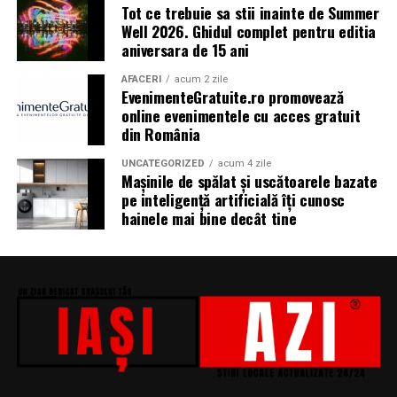
Tot ce trebuie sa stii inainte de Summer
Well 2026. Ghidul complet pentru editia
Caravana
„În pielea mea”
ajunge la
Cinema City
aniversara de 15 ani
Shopping City Ploiești, pe 18 februarie,
de la 18:30, la
proiecția specială introdusă de regizorul
Paul Decu
,
AFACERI
acum 2 zile
EvenimenteGratuite.ro promovează
alături de actorii
Ioana State, Vlad și Oana Gherman,
online evenimentele cu acces gratuit
Azaleea Necula și Gabriel Vatavu.
din România
O comedie actuală și spumoasă, filmul
„În pielea
UNCATEGORIZED
acum 4 zile
Mașinile de spălat și uscătoarele bazate
mea”
este distribuit de T.R.I.B.E. Films.
pe inteligență artificială îți cunosc
hainele mai bine decât tine
TRAILER:
https://bit.ly/InPieleaMea
Site oficial:
inpieleamea.ro
Mai multe detalii, imagini de la filmări, fragmente din
film, declarații din partea actorilor și informații despre
concursuri sunt disponibile pe paginile social media ale
filmului de
Facebook
,
Instagram
,
TikTok
.
Adrian Pădurețu semnează imaginea filmului. De sunet