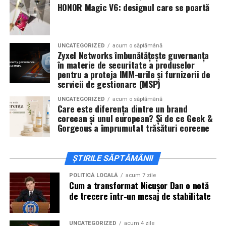
De „Ziua Îndrăgostiților”, pe
14 februarie, în Cinema
HONOR Magic V6: designul care se poartă
City Iulius Mall Suceava, de la 18:30
, spectatorii sunt
invitați la film alături de regizorul
Paul Decu
și de
actorii
Sergiu Costache, Vlad si Oana Gherman,
UNCATEGORIZED
acum o săptămână
Alexandra Răduță.
Zyxel Networks îmbunătățește guvernanța
în materie de securitate a produselor
Cineplexx Băneasa Shopping City
pentru a proteja IMM-urile și furnizorii de
servicii de gestionare (MSP)
București
găzduiește o proiecție specială în prezența
întregii echipe pe
15 februarie, de la 17:30.
UNCATEGORIZED
acum o săptămână
Care este diferența dintre un brand
coreean și unul european? Și de ce Geek &
În
Craiova
, regizorul
Paul Decu
și actorii
Sergiu
Gorgeous a împrumutat trăsături coreene
Costache, Azaleea Necula și Oana Gherman
vor
ajunge la cinematograful
Inspire VIP Electroputere
Mall pe 16 februarie de la ora 18:00
.
ȘTIRILE SĂPTĂMÂNII
Actorii
Vlad Gherman, Oana Gherman și Ioana
POLITICĂ LOCALĂ
acum 7 zile
Cum a transformat Nicușor Dan o notă
Ginghină
vin la întâlnirea cu publicul din
Cinema City
de trecere într-un mesaj de stabilitate
Vivo! Pitești pe 17 februarie, de la 18:30
și vor
participa la o discuție după proiecție, alături de
regizorul
Paul Decu.
UNCATEGORIZED
acum 4 zile