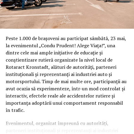
multe explicaţii, ministrul Finanţelor, Eugen
Teodorovici, a anuntat ca retrage proiectul prin care se
dorea plafonarea preţului gazelor româneşti. Imediat,
valoarea acţiunilor celor doi mari producători de gaz
început să crească. Mai exact, acţiunile Romgaz au
Peste 1.000 de brașoveni au participat sâmbătă, 23 mai,
crescut vineri cu 2,98%, iar valoarea acţiunilor OMV
la evenimentul „Condu Prudent! Alege Viața!”, una
Petrom s-a majorat cu 2,27%. Bineînţeles, creşterea a
dintre cele mai ample inițiative de educație și
continuat şi în următoarele săptămâni. Dacă ne-am
conștientizare rutieră organizate la nivel local de
gândi că plafonarea preţului gazelor oricum părea de la
Rotaract Kronstadt, alături de autorități, parteneri
început o aberaţie, măsura provocând aproape sigur
instituționali și reprezentanți ai industriei auto și
declanşarea unei proceduri de infringement de către
motorsportului. Timp de mai multe ore, participanții au
Comisia Europeană, orice scenariu pare plauzibil. Chiar şi
avut ocazia să experimenteze, într-un mod controlat și
acela prin care se scade, prin anunţuri incredibile,
interactiv, efectele reale ale accidentelor rutiere și
valoarea unor acţiuni pentru ca unii oameni bine
importanța adoptării unui comportament responsabil
informaţi să cumpere la preţuri mici, iar apoi să se
în trafic.
bucure de randamente impresionante.
Evenimentul, organizat împreună cu autorități,
(Articol publicat în ediţia revistei Capital de luni, 20
parteneri instituționali și reprezentanți ai industriei