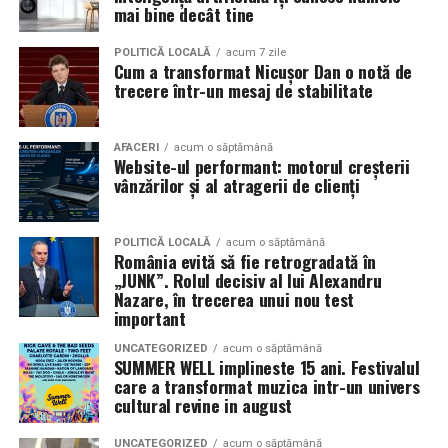
în mai multe orașe.
mai bine decât tine
Sursa articol:
BVON.ro
Pe
11 februarie
va avea loc proiecția specială
„În pielea
POLITICĂ LOCALĂ
acum 7 zile
Cum a transformat Nicușor Dan o notă de
mea”
de la
Cinema City din City Park Constanța
,
de la
trecere într-un mesaj de stabilitate
18:30
, unde
regizorul Paul Decu și actrița Azaleea
Necula
, originari din Constanța și împrejurimi, vor
prezenta filmul alături de colegii lor
Ioana State,
AFACERI
acum o săptămână
Website-ul performant: motorul creșterii
Alexandra Răduță și Gabriel Vatavu.
vânzărilor și al atragerii de clienți
Cinema City Shopping City Galați
invită spectatorii
pe
12 februarie de la 18:30
la întâlnirea cu actrițele
Ioana
POLITICĂ LOCALĂ
acum o săptămână
România evită să fie retrogradată în
State și Azaleea Necula și regizorul Paul Decu.
„JUNK”. Rolul decisiv al lui Alexandru
Nazare, în trecerea unui nou test
Pe 13 februarie la ora 18:30
, spectatorii din
Iași
sunt
important
invitați la proiecția specială din
Cinema City Iulius
UNCATEGORIZED
acum o săptămână
Mall
, alături de regizorul
Paul Decu
și de
SUMMER WELL implineste 15 ani. Festivalul
actorii
Gabriel Vatavu, Sergiu Costache, Azaleea
care a transformat muzica intr-un univers
cultural revine in august
Necula, Alexandra Răduță.
UNCATEGORIZED
acum o săptămână