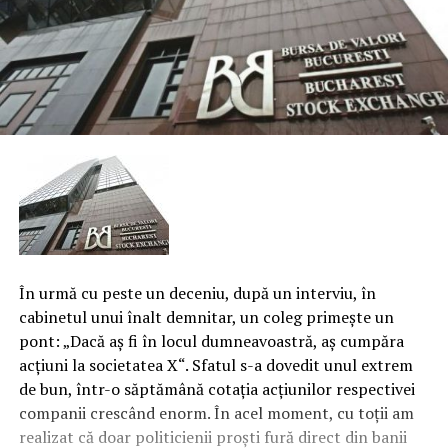
În urmă cu peste un deceniu, după un interviu, în
cabinetul unui înalt demnitar, un coleg primeşte un
pont: „Dacă aş fi în locul dumneavoastră, aş cumpăra
acţiuni la societatea X“. Sfatul s-a dovedit unul extrem
de bun, într-o săptămână cotaţia acţiunilor respectivei
companii crescând enorm. În acel moment, cu toţii am
realizat că doar politicienii proşti fură direct din banii