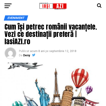
EVENIMENT
Cum își petrec românii vacanțele.
Vezi ce destinații preferă |
IasiAZI.ro
Publicat
acum 8 ani
pe
septembrie 12, 2018
De
Deny