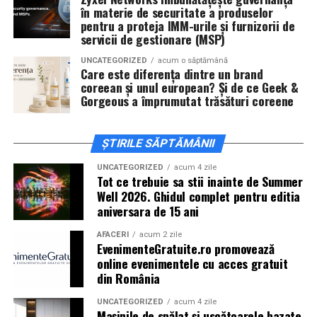
în materie de securitate a produselor
Cineplexx Băneasa Shopping City
pentru a proteja IMM-urile și furnizorii de
servicii de gestionare (MSP)
București
găzduiește o proiecție specială în prezența
întregii echipe pe
15 februarie, de la 17:30.
UNCATEGORIZED
acum o săptămână
Care este diferența dintre un brand
coreean și unul european? Și de ce Geek &
În
Craiova
, regizorul
Paul Decu
și actorii
Sergiu
Gorgeous a împrumutat trăsături coreene
Costache, Azaleea Necula și Oana Gherman
vor
ajunge la cinematograful
Inspire VIP Electroputere
Mall pe 16 februarie de la ora 18:00
.
ȘTIRILE SĂPTĂMÂNII
Actorii
Vlad Gherman, Oana Gherman și Ioana
UNCATEGORIZED
acum 4 zile
Tot ce trebuie sa stii inainte de Summer
Ginghină
vin la întâlnirea cu publicul din
Cinema City
Well 2026. Ghidul complet pentru editia
Vivo! Pitești pe 17 februarie, de la 18:30
și vor
aniversara de 15 ani
participa la o discuție după proiecție, alături de
regizorul
Paul Decu.
AFACERI
acum 2 zile
EvenimenteGratuite.ro promovează
online evenimentele cu acces gratuit
Caravana
„În pielea mea”
ajunge la
Cinema City
din România
Shopping City Ploiești, pe 18 februarie,
de la 18:30, la
proiecția specială introdusă de regizorul
Paul Decu
,
UNCATEGORIZED
acum 4 zile
Mașinile de spălat și uscătoarele bazate