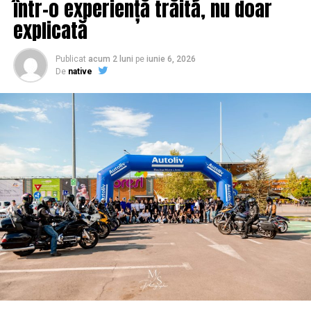
într-o experiență trăită, nu doar
de pe raza judeţului Constanţa.
explicată
Publicat
acum 2 luni
pe
iunie 6, 2026
De
native