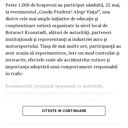
Peste 1.000 de brașoveni au participat sâmbătă, 23 mai,
la evenimentul „Condu Prudent! Alege Viața!”, una
dintre cele mai ample inițiative de educație și
conștientizare rutieră organizate la nivel local de
Rotaract Kronstadt, alături de autorități, parteneri
instituționali și reprezentanți ai industriei auto și
motorsportului. Timp de mai multe ore, participanții au
avut ocazia să experimenteze, într-un mod controlat și
interactiv, efectele reale ale accidentelor rutiere și
importanța adoptării unui comportament responsabil
în trafic.
Evenimentul, organizat împreună cu autorități,
parteneri instituționali și reprezentanți ai industriei
automotive și motorsportului, a avut ca obiectiv
principal transformarea prevenției într-o experiență
CITESTE IN CONTINUARE
practică și accesibilă publicului larg.