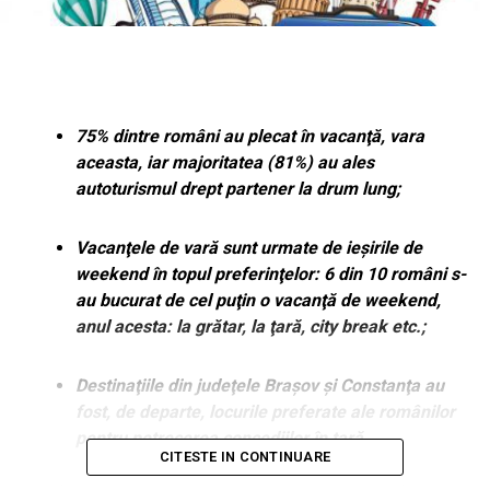
75% dintre români au plecat în vacanţă, vara
aceasta, iar majoritatea (81%) au ales
autoturismul drept partener la drum lung;
Vacanţele de vară sunt urmate de ieşirile de
weekend în topul preferinţelor: 6 din 10 români s-
au bucurat de cel puţin o vacanţă de weekend,
anul acesta: la grătar, la ţară, city break etc.;
Destinaţiile din judeţele Braşov şi Constanţa au
fost, de departe, locurile preferate ale românilor
pentru petrecerea concediilor în ţară.
CITESTE IN CONTINUARE