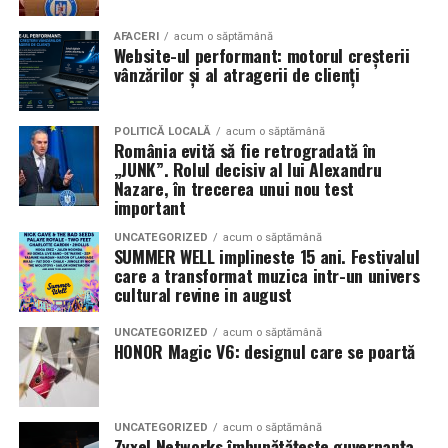
Necula
, originari din Constanța și împrejurimi, vor
prezenta filmul alături de colegii lor
Ioana State,
AFACERI
acum o săptămână
Website-ul performant: motorul creșterii
Alexandra Răduță și Gabriel Vatavu.
vânzărilor și al atragerii de clienți
Cinema City Shopping City Galați
invită spectatorii
pe
12 februarie de la 18:30
la întâlnirea cu actrițele
Ioana
POLITICĂ LOCALĂ
acum o săptămână
România evită să fie retrogradată în
State și Azaleea Necula și regizorul Paul Decu.
„JUNK”. Rolul decisiv al lui Alexandru
Nazare, în trecerea unui nou test
Pe 13 februarie la ora 18:30
, spectatorii din
Iași
sunt
important
invitați la proiecția specială din
Cinema City Iulius
UNCATEGORIZED
acum o săptămână
Mall
, alături de regizorul
Paul Decu
și de
SUMMER WELL implineste 15 ani. Festivalul
actorii
Gabriel Vatavu, Sergiu Costache, Azaleea
care a transformat muzica intr-un univers
cultural revine in august
Necula, Alexandra Răduță.
UNCATEGORIZED
acum o săptămână
De „Ziua Îndrăgostiților”, pe
14 februarie, în Cinema
HONOR Magic V6: designul care se poartă
City Iulius Mall Suceava, de la 18:30
, spectatorii sunt
invitați la film alături de regizorul
Paul Decu
și de
actorii
Sergiu Costache, Vlad si Oana Gherman,
UNCATEGORIZED
acum o săptămână
Alexandra Răduță.
Zyxel Networks îmbunătățește guvernanța