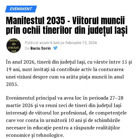
Siguranța rutieră, adusă mai
EVENIMENT
IasiAZI.ro
Manifestul 2035 – Viitorul muncii
aproape de comunitate
prin ochii tinerilor din județul Iași
ARTICOLE PE ACEIASI TEMA:
PRIMA
Datele privind accidentele rutiere din România continuă
URMATORUL
să evidențieze necesitatea unor inițiative de educație și
Publicat
acum 6 luni
pe
februarie 13, 2026
LOVITURĂ pentru Ungaria! Uniunea Europeană a decis
De
Baciu Sorin
prevenție. În 2025, peste 3.000 de persoane au fost
chiar acum | IasiAZI.ro
rănite grav în accidente rutiere, iar mai mult de 1.300 și-
În anul 2026, tinerii din județul Iași, cu vârste între 15 și
NU RATATI
au pierdut viața pe șoselele din țară.
Se dă LEGE: Teodorovici anunță reducerea TVA |
19 ani, sunt invitați să contribuie activ la conturarea
IasiAZI.ro
unei viziuni despre cum va arăta piața muncii în anul
În acest context, campania „Condu Prudent! Alege
2035.
Viața!” își propune să transforme informația teoretică
într-o experiență directă, prin simulări și demonstrații
Evenimentul principal va avea loc în perioada 27–28
care îi ajută pe participanți să înțeleagă concret
martie 2026 și va reuni zeci de tineri din județul Iași
impactul deciziilor luate în trafic.
interesați de viitorul lor profesional, de competențele
care vor conta în următorii 10 ani și de schimbările
Comunitatea și colaborarea
necesare în educație pentru a răspunde realităților
economice și tehnologice.
dintre instituții fac diferența