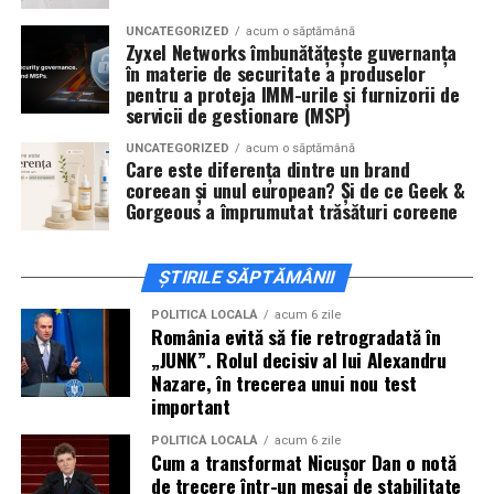
actorii
Sergiu Costache, Vlad si Oana Gherman,
UNCATEGORIZED
acum o săptămână
Alexandra Răduță.
Zyxel Networks îmbunătățește guvernanța
în materie de securitate a produselor
Cineplexx Băneasa Shopping City
pentru a proteja IMM-urile și furnizorii de
servicii de gestionare (MSP)
București
găzduiește o proiecție specială în prezența
întregii echipe pe
15 februarie, de la 17:30.
UNCATEGORIZED
acum o săptămână
Care este diferența dintre un brand
coreean și unul european? Și de ce Geek &
În
Craiova
, regizorul
Paul Decu
și actorii
Sergiu
Gorgeous a împrumutat trăsături coreene
Costache, Azaleea Necula și Oana Gherman
vor
ajunge la cinematograful
Inspire VIP Electroputere
Mall pe 16 februarie de la ora 18:00
.
ȘTIRILE SĂPTĂMÂNII
Actorii
Vlad Gherman, Oana Gherman și Ioana
POLITICĂ LOCALĂ
acum 6 zile
România evită să fie retrogradată în
Ginghină
vin la întâlnirea cu publicul din
Cinema City
„JUNK”. Rolul decisiv al lui Alexandru
Vivo! Pitești pe 17 februarie, de la 18:30
și vor
Nazare, în trecerea unui nou test
participa la o discuție după proiecție, alături de
important
regizorul
Paul Decu.
POLITICĂ LOCALĂ
acum 6 zile
Cum a transformat Nicușor Dan o notă
Caravana
„În pielea mea”
ajunge la
Cinema City
de trecere într-un mesaj de stabilitate