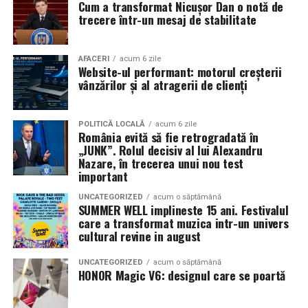
Cum a transformat Nicușor Dan o notă de
mea”
de la
Cinema City din City Park Constanța
,
de la
trecere într-un mesaj de stabilitate
18:30
, unde
regizorul Paul Decu și actrița Azaleea
Necula
, originari din Constanța și împrejurimi, vor
prezenta filmul alături de colegii lor
Ioana State,
AFACERI
acum 6 zile
Website-ul performant: motorul creșterii
Alexandra Răduță și Gabriel Vatavu.
vânzărilor și al atragerii de clienți
Cinema City Shopping City Galați
invită spectatorii
pe
12 februarie de la 18:30
la întâlnirea cu actrițele
Ioana
POLITICĂ LOCALĂ
acum 6 zile
România evită să fie retrogradată în
State și Azaleea Necula și regizorul Paul Decu.
„JUNK”. Rolul decisiv al lui Alexandru
Nazare, în trecerea unui nou test
Pe 13 februarie la ora 18:30
, spectatorii din
Iași
sunt
important
invitați la proiecția specială din
Cinema City Iulius
UNCATEGORIZED
acum o săptămână
Mall
, alături de regizorul
Paul Decu
și de
SUMMER WELL implineste 15 ani. Festivalul
actorii
Gabriel Vatavu, Sergiu Costache, Azaleea
care a transformat muzica intr-un univers
cultural revine in august
Necula, Alexandra Răduță.
UNCATEGORIZED
acum o săptămână
De „Ziua Îndrăgostiților”, pe
14 februarie, în Cinema
HONOR Magic V6: designul care se poartă
City Iulius Mall Suceava, de la 18:30
, spectatorii sunt
invitați la film alături de regizorul
Paul Decu
și de