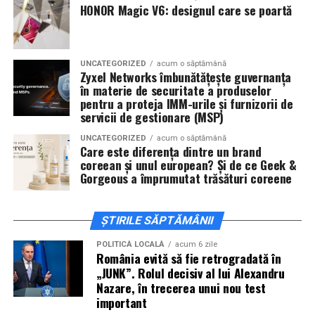
De „Ziua Îndrăgostiților”, pe
14 februarie, în Cinema
HONOR Magic V6: designul care se poartă
City Iulius Mall Suceava, de la 18:30
, spectatorii sunt
invitați la film alături de regizorul
Paul Decu
și de
actorii
Sergiu Costache, Vlad si Oana Gherman,
UNCATEGORIZED
acum o săptămână
Alexandra Răduță.
Zyxel Networks îmbunătățește guvernanța
în materie de securitate a produselor
Cineplexx Băneasa Shopping City
pentru a proteja IMM-urile și furnizorii de
servicii de gestionare (MSP)
București
găzduiește o proiecție specială în prezența
întregii echipe pe
15 februarie, de la 17:30.
UNCATEGORIZED
acum o săptămână
Care este diferența dintre un brand
coreean și unul european? Și de ce Geek &
În
Craiova
, regizorul
Paul Decu
și actorii
Sergiu
Gorgeous a împrumutat trăsături coreene
Costache, Azaleea Necula și Oana Gherman
vor
ajunge la cinematograful
Inspire VIP Electroputere
Mall pe 16 februarie de la ora 18:00
.
ȘTIRILE SĂPTĂMÂNII
Actorii
Vlad Gherman, Oana Gherman și Ioana
POLITICĂ LOCALĂ
acum 6 zile
România evită să fie retrogradată în
Ginghină
vin la întâlnirea cu publicul din
Cinema City
„JUNK”. Rolul decisiv al lui Alexandru
Vivo! Pitești pe 17 februarie, de la 18:30
și vor
Nazare, în trecerea unui nou test
participa la o discuție după proiecție, alături de
important
regizorul
Paul Decu.