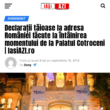
EVENIMENT
Declarații tăioase la adresa
României făcute la întâlnirea
momentului de la Palatul Cotroceni
| IasiAZI.ro
Publicat
acum 8 ani
pe
septembrie 18, 2018
De
Deny