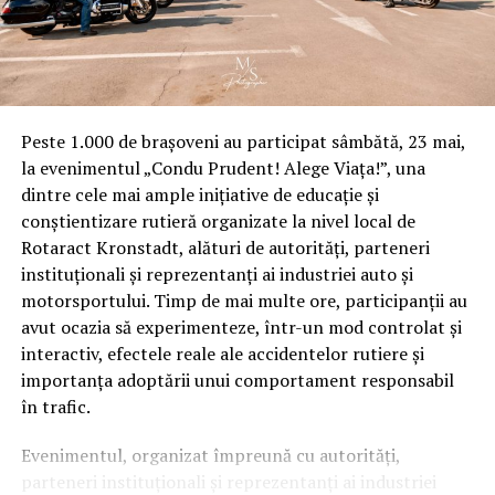
organizat de Administraţia Prezidenţială a României şi
Camera de Comerţ şi Industrie a României, în cooperare
cu Consiliul Atlantic al Statelor Unite şi Şcoala
Naţională de Studii Politice şi Administrative.
SURSA: Agerpres
Peste 1.000 de brașoveni au participat sâmbătă, 23 mai,
la evenimentul „Condu Prudent! Alege Viața!”, una
IasiAZI.ro
dintre cele mai ample inițiative de educație și
conștientizare rutieră organizate la nivel local de
Rotaract Kronstadt, alături de autorități, parteneri
ARTICOLE PE ACEIASI TEMA:
PRIMA
instituționali și reprezentanți ai industriei auto și
URMATORUL
motorsportului. Timp de mai multe ore, participanții au
Vești bune pentru Dragnea. Cum scapă președintele PSD
avut ocazia să experimenteze, într-un mod controlat și
de SANCȚIUNI | IasiAZI.ro
interactiv, efectele reale ale accidentelor rutiere și
NU RATATI
importanța adoptării unui comportament responsabil
Un milionar din Top 300 a luat o decizie neașteptată. Ce
în trafic.
face cu banii | IasiAZI.ro
Evenimentul, organizat împreună cu autorități,
parteneri instituționali și reprezentanți ai industriei