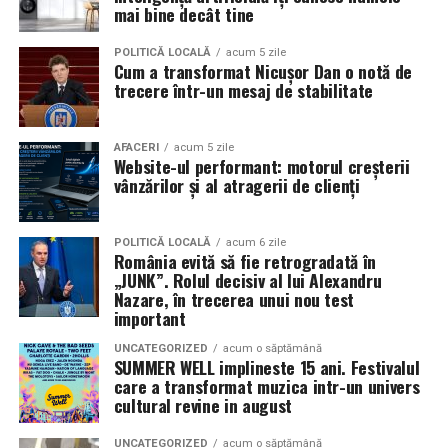
în mai multe orașe.
mai bine decât tine
Sursa articol:
BVON.ro
Pe
11 februarie
va avea loc proiecția specială
„În pielea
POLITICĂ LOCALĂ
acum 5 zile
Cum a transformat Nicușor Dan o notă de
mea”
de la
Cinema City din City Park Constanța
,
de la
trecere într-un mesaj de stabilitate
18:30
, unde
regizorul Paul Decu și actrița Azaleea
Necula
, originari din Constanța și împrejurimi, vor
prezenta filmul alături de colegii lor
Ioana State,
AFACERI
acum 5 zile
Website-ul performant: motorul creșterii
Alexandra Răduță și Gabriel Vatavu.
vânzărilor și al atragerii de clienți
Cinema City Shopping City Galați
invită spectatorii
pe
12 februarie de la 18:30
la întâlnirea cu actrițele
Ioana
POLITICĂ LOCALĂ
acum 6 zile
România evită să fie retrogradată în
State și Azaleea Necula și regizorul Paul Decu.
„JUNK”. Rolul decisiv al lui Alexandru
Nazare, în trecerea unui nou test
Pe 13 februarie la ora 18:30
, spectatorii din
Iași
sunt
important
invitați la proiecția specială din
Cinema City Iulius
UNCATEGORIZED
acum o săptămână
Mall
, alături de regizorul
Paul Decu
și de
SUMMER WELL implineste 15 ani. Festivalul
actorii
Gabriel Vatavu, Sergiu Costache, Azaleea
care a transformat muzica intr-un univers
cultural revine in august
Necula, Alexandra Răduță.
UNCATEGORIZED
acum o săptămână