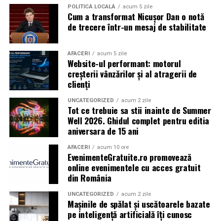
POLITICĂ LOCALĂ
acum 5 zile
Cum a transformat Nicușor Dan o notă
Caravana
„În pielea mea”
ajunge la
Cinema City
de trecere într-un mesaj de stabilitate
Shopping City Ploiești, pe 18 februarie,
de la 18:30, la
proiecția specială introdusă de regizorul
Paul Decu
,
alături de actorii
Ioana State, Vlad și Oana Gherman,
AFACERI
acum 5 zile
Website-ul performant: motorul
Azaleea Necula și Gabriel Vatavu.
creșterii vânzărilor și al atragerii de
clienți
O comedie actuală și spumoasă, filmul
„În pielea
mea”
este distribuit de T.R.I.B.E. Films.
UNCATEGORIZED
acum 2 zile
Tot ce trebuie sa stii inainte de Summer
Well 2026. Ghidul complet pentru editia
TRAILER:
https://bit.ly/InPieleaMea
aniversara de 15 ani
Site oficial:
inpieleamea.ro
AFACERI
acum 10 ore
EvenimenteGratuite.ro promovează
Mai multe detalii, imagini de la filmări, fragmente din
online evenimentele cu acces gratuit
film, declarații din partea actorilor și informații despre
din România
concursuri sunt disponibile pe paginile social media ale
filmului de
Facebook
,
Instagram
,
TikTok
.
UNCATEGORIZED
acum 2 zile
Mașinile de spălat și uscătoarele bazate
pe inteligență artificială îți cunosc
Adrian Pădurețu semnează imaginea filmului. De sunet