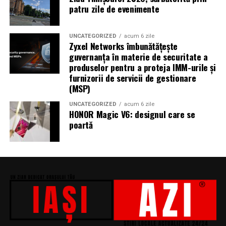
patru zile de evenimente
Adrian Pădurețu semnează imaginea filmului. De sunet
s-a ocupat Bogdan Ivanovici, de scenografie Anca
Miron, iar de costume Francisca Vass.
UNCATEGORIZED
acum 6 zile
Zyxel Networks îmbunătățește
„În Pielea Mea”
este un film produs de: CB MOTION
guvernanța în materie de securitate a
produselor pentru a proteja IMM-urile și
PICTURES.
furnizorii de servicii de gestionare
(MSP)
Producător asociat: MAGNETIC MEDIA PRODUCTIONS
UNCATEGORIZED
acum 6 zile
Producător: Claudiu Boboc
HONOR Magic V6: designul care se
poartă
Producător executiv: Adela Mara
Manager producție: Iulia Cezara Roșu
Casting: ELEPHANT MEDIA
Realizat cu sprijinul:
Co-finanțatori:
C&C HOUSE RESIDENCE, S&I BEST