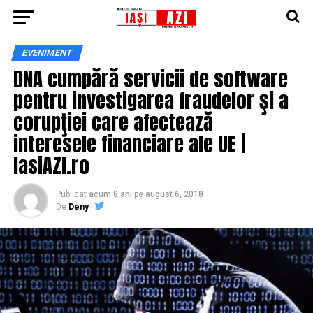
EVENIMENT
DNA cumpără servicii de software
pentru investigarea fraudelor şi a
corupţiei care afectează
interesele financiare ale UE |
IasiAZI.ro
Publicat
acum 8 ani
pe
august 6, 2018
De
Deny