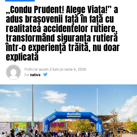
„Condu Prudent! Alege Viața!” a
adus brașovenii față în față cu
realitatea accidentelor rutiere,
transformând siguranța rutieră
într-o experiență trăită, nu doar
explicată
Publicat
acum 2 luni
pe
iunie 6, 2026
De
native