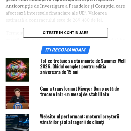
Anticorupţie de Investigare a Fraudelor şi Corupţiei care
afectează interesele financiare ale UE”. Valoarea
estimată a contractului este de 269.480 de lei.
Termenul limită pentru primirea ofertelor sau a
CITESTE IN CONTINUARE
cererilor de participare este 14 august, ele urmând să fie
deschise în aceeaşi zi, se mai arată în anunţul citat.
ITI RECOMANDAM
Agerpres
Tot ce trebuie sa stii inainte de Summer Well
2026. Ghidul complet pentru editia
IasiAZI.ro
aniversara de 15 ani
ARTICOLE PE ACEIASI TEMA:
PRIMA
Cum a transformat Nicușor Dan o notă de
trecere într-un mesaj de stabilitate
URMATORUL
GALERIE FOTO Se vinde vila unui mare burghez român,
care a modernizat Constanța | IasiAZI.ro
NU RATATI
Website-ul performant: motorul creșterii
Isărescu a făcut anunțul mult așteptat. Vor scădea |
vânzărilor și al atragerii de clienți
IasiAZI.ro