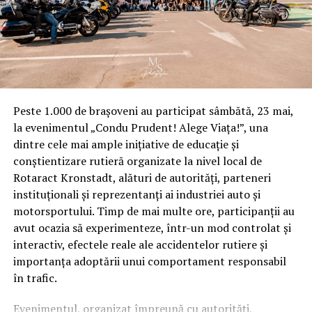
Peste 1.000 de brașoveni au participat sâmbătă, 23 mai,
la evenimentul „Condu Prudent! Alege Viața!”, una
dintre cele mai ample inițiative de educație și
conștientizare rutieră organizate la nivel local de
Rotaract Kronstadt, alături de autorități, parteneri
instituționali și reprezentanți ai industriei auto și
motorsportului. Timp de mai multe ore, participanții au
avut ocazia să experimenteze, într-un mod controlat și
interactiv, efectele reale ale accidentelor rutiere și
importanța adoptării unui comportament responsabil
în trafic.
Evenimentul, organizat împreună cu autorități,