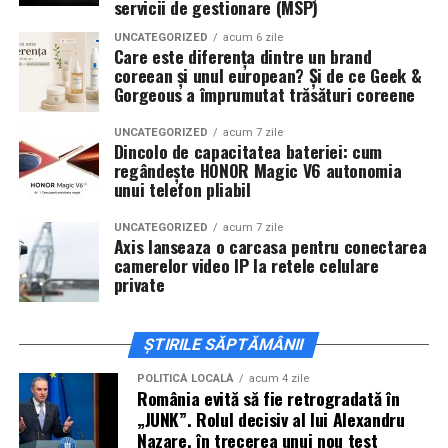
servicii de gestionare (MSP)
De „Ziua Îndrăgostiților”, pe
14 februarie, în Cinema
UNCATEGORIZED
acum 6 zile
Care este diferența dintre un brand
City Iulius Mall Suceava, de la 18:30
, spectatorii sunt
coreean și unul european? Și de ce Geek &
invitați la film alături de regizorul
Paul Decu
și de
Gorgeous a împrumutat trăsături coreene
actorii
Sergiu Costache, Vlad si Oana Gherman,
Alexandra Răduță.
UNCATEGORIZED
acum 7 zile
Dincolo de capacitatea bateriei: cum
regândește HONOR Magic V6 autonomia
Cineplexx Băneasa Shopping City
unui telefon pliabil
București
găzduiește o proiecție specială în prezența
întregii echipe pe
15 februarie, de la 17:30.
UNCATEGORIZED
acum 7 zile
Axis lanseaza o carcasa pentru conectarea
camerelor video IP la retele celulare
În
Craiova
, regizorul
Paul Decu
și actorii
Sergiu
private
Costache, Azaleea Necula și Oana Gherman
vor
ajunge la cinematograful
Inspire VIP Electroputere
Mall pe 16 februarie de la ora 18:00
.
ȘTIRILE SĂPTĂMÂNII
Actorii
Vlad Gherman, Oana Gherman și Ioana
POLITICĂ LOCALĂ
acum 4 zile
România evită să fie retrogradată în
Ginghină
vin la întâlnirea cu publicul din
Cinema City
„JUNK”. Rolul decisiv al lui Alexandru
Vivo! Pitești pe 17 februarie, de la 18:30
și vor
Nazare, în trecerea unui nou test