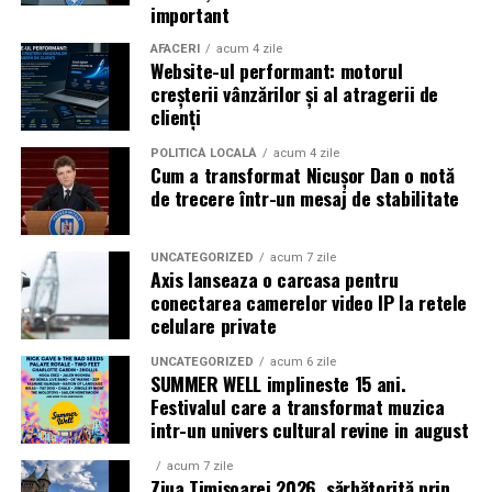
participa la o discuție după proiecție, alături de
important
regizorul
Paul Decu.
AFACERI
acum 4 zile
Website-ul performant: motorul
Caravana
„În pielea mea”
ajunge la
Cinema City
creșterii vânzărilor și al atragerii de
Shopping City Ploiești, pe 18 februarie,
de la 18:30, la
clienți
proiecția specială introdusă de regizorul
Paul Decu
,
alături de actorii
Ioana State, Vlad și Oana Gherman,
POLITICĂ LOCALĂ
acum 4 zile
Cum a transformat Nicușor Dan o notă
Azaleea Necula și Gabriel Vatavu.
de trecere într-un mesaj de stabilitate
O comedie actuală și spumoasă, filmul
„În pielea
mea”
este distribuit de T.R.I.B.E. Films.
UNCATEGORIZED
acum 7 zile
Axis lanseaza o carcasa pentru
conectarea camerelor video IP la retele
TRAILER:
https://bit.ly/InPieleaMea
celulare private
Site oficial:
inpieleamea.ro
UNCATEGORIZED
acum 6 zile
SUMMER WELL implineste 15 ani.
Mai multe detalii, imagini de la filmări, fragmente din
Festivalul care a transformat muzica
film, declarații din partea actorilor și informații despre
intr-un univers cultural revine in august
concursuri sunt disponibile pe paginile social media ale
filmului de
Facebook
,
Instagram
,
TikTok
.
acum 7 zile
Ziua Timișoarei 2026, sărbătorită prin