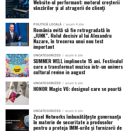
Website-ul performant: motorul creșterii
culturale și civice.
prestațiile actorilor, caravana
„În pielea mea”
continuă
vânzărilor și al atragerii de clienți
în mai multe orașe.
Sursa articol:
BVON.ro
Pe
11 februarie
va avea loc proiecția specială
„În pielea
POLITICĂ LOCALĂ
acum 4 zile
România evită să fie retrogradată în
mea”
de la
Cinema City din City Park Constanța
,
de la
„JUNK”. Rolul decisiv al lui Alexandru
18:30
, unde
regizorul Paul Decu și actrița Azaleea
Nazare, în trecerea unui nou test
Necula
, originari din Constanța și împrejurimi, vor
important
prezenta filmul alături de colegii lor
Ioana State,
UNCATEGORIZED
acum 6 zile
Alexandra Răduță și Gabriel Vatavu.
SUMMER WELL implineste 15 ani. Festivalul
care a transformat muzica intr-un univers
cultural revine in august
Cinema City Shopping City Galați
invită spectatorii
pe
12 februarie de la 18:30
la întâlnirea cu actrițele
Ioana
UNCATEGORIZED
acum 6 zile
State și Azaleea Necula și regizorul Paul Decu.
HONOR Magic V6: designul care se poartă
Pe 13 februarie la ora 18:30
, spectatorii din
Iași
sunt
invitați la proiecția specială din
Cinema City Iulius
UNCATEGORIZED
acum 6 zile
Mall
, alături de regizorul
Paul Decu
și de
Zyxel Networks îmbunătățește guvernanța
actorii
Gabriel Vatavu, Sergiu Costache, Azaleea
în materie de securitate a produselor
pentru a proteja IMM-urile și furnizorii de
Necula, Alexandra Răduță.