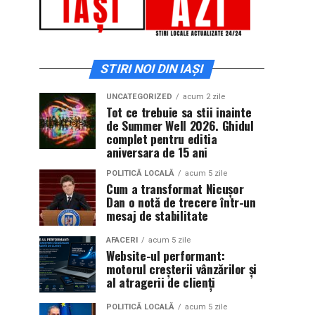
STIRI NOI DIN IAȘI
UNCATEGORIZED
acum 2 zile
Tot ce trebuie sa stii inainte
de Summer Well 2026. Ghidul
complet pentru editia
aniversara de 15 ani
POLITICĂ LOCALĂ
acum 5 zile
Cum a transformat Nicușor
Dan o notă de trecere într-un
mesaj de stabilitate
AFACERI
acum 5 zile
Website-ul performant:
motorul creșterii vânzărilor și
al atragerii de clienți
POLITICĂ LOCALĂ
acum 5 zile