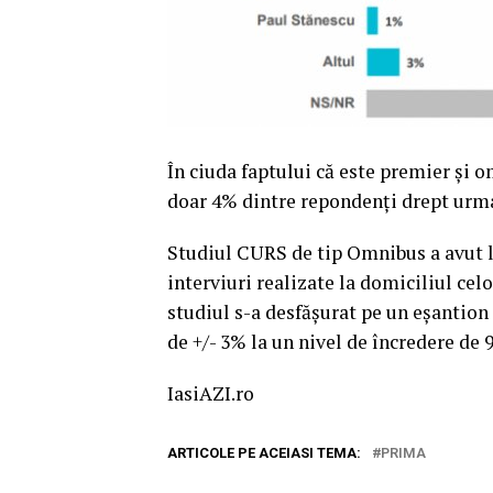
În ciuda faptului că este premier şi 
doar 4% dintre repondenţi drept urma
Studiul CURS de tip Omnibus a avut l
interviuri realizate la domiciliul cel
studiul s-a desfăşurat pe un eşantion
de +/- 3% la un nivel de încredere de
IasiAZI.ro
ARTICOLE PE ACEIASI TEMA:
PRIMA