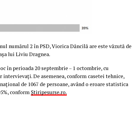
omul numărul 2 în PSD, Viorica Dăncilă are este văzută de
şa lui Liviu Dragnea.
oc în perioada 20 septembrie – 1 octombrie, cu
or intervievaţi. De asemenea, conform casetei tehnice,
 naţional de 1067 de persoane, având o eroare statistica
 95%, conform
Știripesurse.ro.