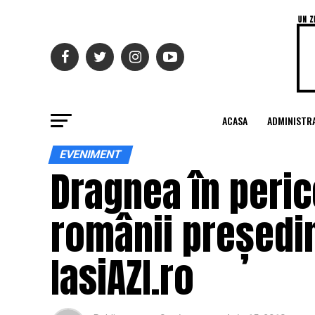
ACASA
ADMINISTRA
EVENIMENT
Dragnea în peric
românii președin
IasiAZI.ro