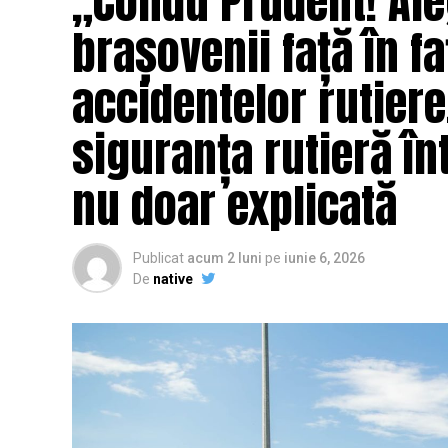
„Condu Prudent! Ale
brașovenii față în fa
accidentelor rutier
siguranța rutieră înt
nu doar explicată
Publicat
acum 2 luni
pe
iunie 6, 2026
De
native