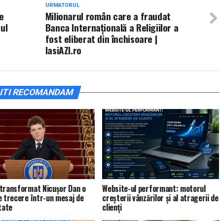
URMATORUL
e
Milionarul român care a fraudat
ul
Banca Internaţională a Religiilor a
fost eliberat din închisoare |
IasiAZI.ro
ITI RECOMANDAM
transformat Nicușor Dan o
Website-ul performant: motorul
e trecere într-un mesaj de
creșterii vânzărilor și al atragerii de
tate
clienți