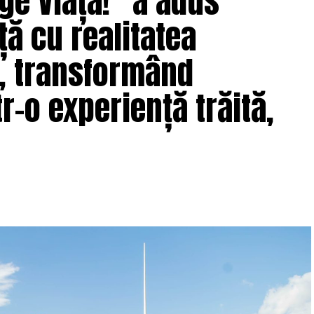
ge Viața!” a adus
ță cu realitatea
e, transformând
r-o experiență trăită,