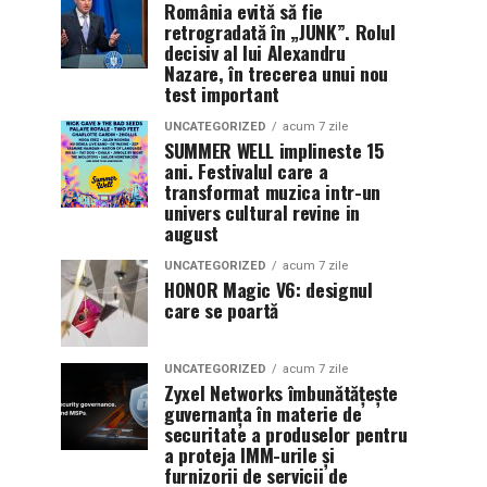
România evită să fie
retrogradată în „JUNK”. Rolul
decisiv al lui Alexandru
Nazare, în trecerea unui nou
test important
UNCATEGORIZED
acum 7 zile
SUMMER WELL implineste 15
ani. Festivalul care a
transformat muzica intr-un
univers cultural revine in
august
UNCATEGORIZED
acum 7 zile
HONOR Magic V6: designul
care se poartă
UNCATEGORIZED
acum 7 zile
Zyxel Networks îmbunătățește
guvernanța în materie de
securitate a produselor pentru
a proteja IMM-urile și
furnizorii de servicii de