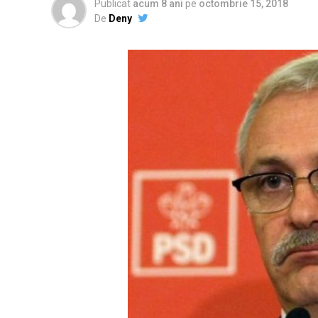
Publicat
acum 8 ani
pe
octombrie 15, 2018
De
Deny