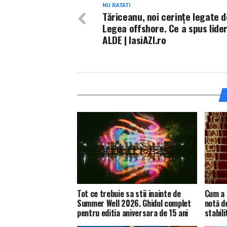
NU RATATI
Tăriceanu, noi cerințe legate d
Legea offshore. Ce a spus lider
ALDE | IasiAZI.ro
Tot ce trebuie sa stii inainte de
Cum a 
Summer Well 2026. Ghidul complet
notă d
pentru editia aniversara de 15 ani
stabili