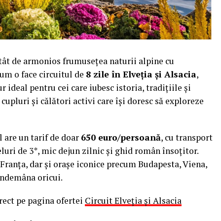
atât de armonios frumusețea naturii alpine cu
um o face circuitul de
8 zile în Elveția și Alsacia
,
 ideal pentru cei care iubesc istoria, tradițiile și
cupluri și călători activi care își doresc să exploreze
ul are un tarif de doar
650 euro/persoană
, cu transport
luri de 3*, mic dejun zilnic și ghid român însoțitor.
 Franța, dar și orașe iconice precum Budapesta, Viena,
îndemâna oricui.
irect pe pagina ofertei
Circuit Elveția și Alsacia