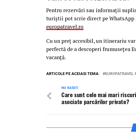
Pentru rezervări sau informații supl
turiștii pot scrie direct pe WhatsAp
europatravel.ro
Cu un preț accesibil, un itinerariu var
perfectă de a descoperi frumusețea Eu
vacanță.
ARTICOLE PE ACEIASI TEMA:
EUROPATRAVEL.
NU RATATI
Care sunt cele mai mari riscur
asociate parcărilor private?