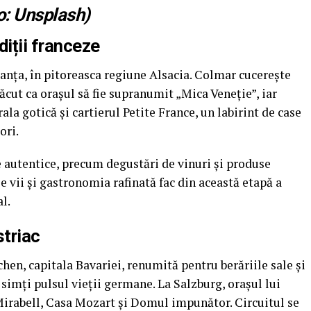
to: Unsplash)
diții franceze
ranța, în pitoreasca regiune Alsacia. Colmar cucerește
făcut ca orașul să fie supranumit „Mica Veneție”, iar
a gotică și cartierul Petite France, un labirint de case
ori.
țe autentice, precum degustări de vinuri și produse
e vii și gastronomia rafinată fac din această etapă a
l.
striac
en, capitala Bavariei, renumită pentru berăriile sale și
simți pulsul vieții germane. La Salzburg, orașul lui
irabell, Casa Mozart și Domul impunător. Circuitul se