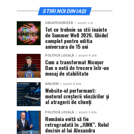
STIRI NOI DIN IAȘI
UNCATEGORIZED
acum o zi
Tot ce trebuie sa stii inainte
de Summer Well 2026. Ghidul
complet pentru editia
aniversara de 15 ani
POLITICĂ LOCALĂ
acum 4 zile
Cum a transformat Nicușor
Dan o notă de trecere într-un
mesaj de stabilitate
AFACERI
acum 4 zile
Website-ul performant:
motorul creșterii vânzărilor și
al atragerii de clienți
POLITICĂ LOCALĂ
acum 5 zile
România evită să fie
retrogradată în „JUNK”. Rolul
decisiv al lui Alexandru