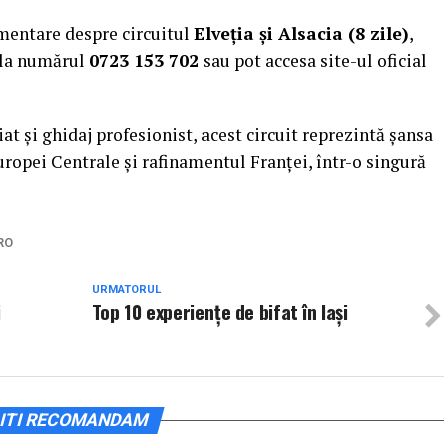
imentare despre circuitul
Elveția și Alsacia (8 zile)
,
p la numărul
0723 153 702
sau pot accesa site-ul oficial
iat și ghidaj profesionist, acest circuit reprezintă șansa
ropei Centrale și rafinamentul Franței, într-o singură
RO
URMATORUL
i
Top 10 experiențe de bifat în Iași
ITI RECOMANDAM