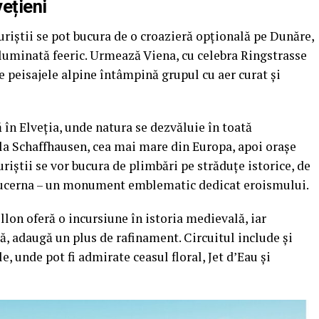
vețieni
uriștii se pot bucura de o croazieră opțională pe Dunăre,
luminată feeric. Urmează Viena, cu celebra Ringstrasse
de peisajele alpine întâmpină grupul cu aer curat și
 în Elveția, unde natura se dezvăluie în toată
la Schaffhausen, cea mai mare din Europa, apoi orașe
iștii se vor bucura de plimbări pe străduțe istorice, de
Lucerna – un monument emblematic dedicat eroismului.
lon oferă o incursiune în istoria medievală, iar
 adaugă un plus de rafinament. Circuitul include și
 unde pot fi admirate ceasul floral, Jet d’Eau și