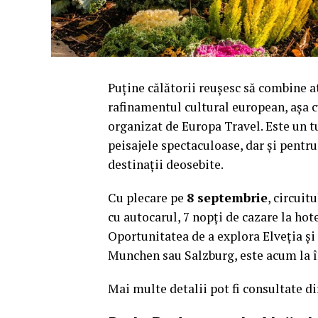
Puține călătorii reușesc să combine 
rafinamentul cultural european, așa c
organizat de Europa Travel. Este un tur
peisajele spectaculoase, dar și pentru 
destinații deosebite.
Cu plecare pe
8 septembrie
, circuit
cu autocarul, 7 nopți de cazare la hote
Oportunitatea de a explora Elveția și
Munchen sau Salzburg, este acum la 
Mai multe detalii pot fi consultate d