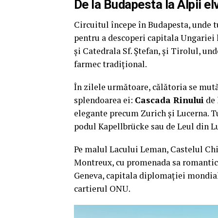
De la Budapesta la Alpii el
Circuitul începe în Budapesta, unde t
pentru a descoperi capitala Ungariei 
și Catedrala Sf. Ștefan, și Tirolul, un
farmec tradițional.
În zilele următoare, călătoria se mută
splendoarea ei:
Cascada Rinului
de 
elegante precum Zurich și Lucerna. Tur
podul Kapellbrücke sau de Leul din 
Pe malul Lacului Leman, Castelul Chil
Montreux, cu promenada sa romantică,
Geneva, capitala diplomației mondiale,
cartierul ONU.