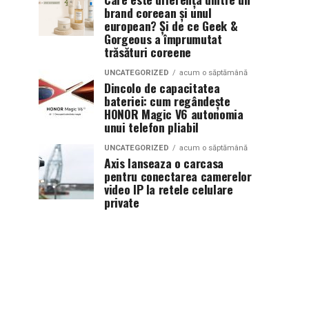
brand coreean și unul
european? Și de ce Geek &
Gorgeous a împrumutat
trăsături coreene
UNCATEGORIZED
acum o săptămână
Dincolo de capacitatea
bateriei: cum regândește
HONOR Magic V6 autonomia
unui telefon pliabil
UNCATEGORIZED
acum o săptămână
Axis lanseaza o carcasa
pentru conectarea camerelor
video IP la retele celulare
private