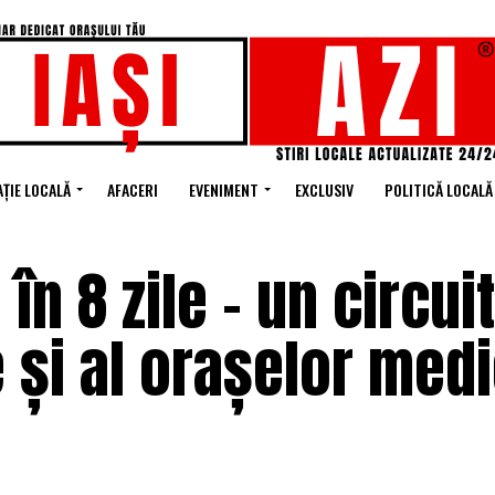
ȚIE LOCALĂ
AFACERI
EVENIMENT
EXCLUSIV
POLITICĂ LOCALĂ
 în 8 zile – un circuit
e și al orașelor med