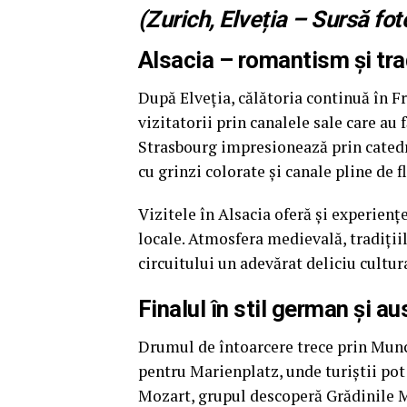
(Zurich, Elveția – Sursă fo
Alsacia – romantism și tra
După Elveția, călătoria continuă în F
vizitatorii prin canalele sale care au 
Strasbourg impresionează prin catedral
cu grinzi colorate și canale pline de fl
Vizitele în Alsacia oferă și experien
locale. Atmosfera medievală, tradițiil
circuitului un adevărat deliciu cultura
Finalul în stil german și au
Drumul de întoarcere trece prin Munch
pentru Marienplatz, unde turiștii pot 
Mozart, grupul descoperă Grădinile M