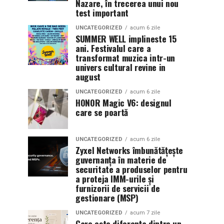
Nazare, în trecerea unui nou
test important
UNCATEGORIZED
acum 6 zile
SUMMER WELL implineste 15
ani. Festivalul care a
transformat muzica intr-un
univers cultural revine in
august
UNCATEGORIZED
acum 6 zile
HONOR Magic V6: designul
care se poartă
UNCATEGORIZED
acum 6 zile
Zyxel Networks îmbunătățește
guvernanța în materie de
securitate a produselor pentru
a proteja IMM-urile și
furnizorii de servicii de
gestionare (MSP)
UNCATEGORIZED
acum 7 zile
Care este diferența dintre un