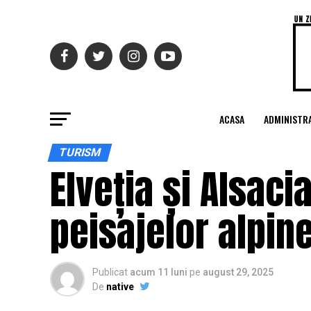
ACASA
ADMINISTRA
TURISM
Elveția și Alsacia
peisajelor alpin
Publicat
acum 11 luni
pe
august 29, 2025
De
native