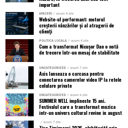
important
Parteneri media
:
CineFan
,
News.ro
,
Zile și
AFACERI
acum 4 zile
Nopți
,
Cinemap
,
Revista
Website-ul performant: motorul
FILM
,
Playtech
,
Happ.ro
,
Cinefilia
,
Daily
creșterii vânzărilor și al atragerii de
Magazine
,
Filme-carti
,
MovieNews
,
The
clienți
Movienator
,
Munteanu
.
POLITICĂ LOCALĂ
acum 4 zile
Cum a transformat Nicușor Dan o notă
de trecere într-un mesaj de stabilitate
UNCATEGORIZED
acum 7 zile
Axis lanseaza o carcasa pentru
conectarea camerelor video IP la retele
celulare private
UNCATEGORIZED
acum 6 zile
SUMMER WELL implineste 15 ani.
Festivalul care a transformat muzica
intr-un univers cultural revine in august
acum 7 zile
Ziua Timișoarei 2026, sărbătorită prin