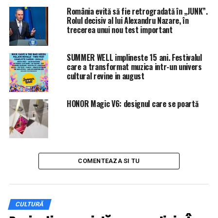
România evită să fie retrogradată în „JUNK”.
Rolul decisiv al lui Alexandru Nazare, în
trecerea unui nou test important
Evenimentul se va bucura de prezența Alteței sale
Regale Maria a României, precum și a Vicepresedintelui
SUMMER WELL implineste 15 ani. Festivalul
Senatului României, Iulia Scântei. Pe 21 martie, Ateneul
care a transformat muzica intr-un univers
Iași a primit Înaltul Patronaj al Majestății Sale
cultural revine in august
Margareta, Custodele Coroanei Române.
Pe de altă parte, Complexul Muzeal Național „Moldova”
HONOR Magic V6: designul care se poartă
Iași prin Muzeul de Artă anunță deschiderea expoziției
de pictură „Iași –Amfiteatrul Unirii” a artistului Emil
Ciocoiu, eveniment cultural de anvergură europeană,
dedicat Centenarului „Iași – capitala Regatului României
1916 – 1918”, precum și Centenarului Marii Uniri – 1
COMENTEAZA SI TU
decembrie 1918.
CULTURĂ