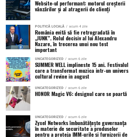
Website-ul performant: motorul creșterii
s-a ocupat Bogdan Ivanovici, de scenografie Anca
vânzărilor și al atragerii de clienți
Miron, iar de costume Francisca Vass.
Un rezultat-cheie al colaborării internaționale
este
Ghidul Eyes-Shut
, un instrument practic lansat la
TRAILER:
https://bit.ly/InPieleaMea
POLITICĂ LOCALĂ
acum 4 zile
finalul proiectului, care documentează fiecare
România evită să fie retrogradată în
„JUNK”. Rolul decisiv al lui Alexandru
spectacol, metodologia utilizată și pașii necesari pentru
Nazare, în trecerea unui nou test
a replica acest tip de eveniment în alte comunități.
Un film produs de: CB MOTION PICTURES în asociere
important
Ghidul este disponibil public și poate fi consultat aici:
cu MAGNETIC MEDIA PRODUCTIONS. Producător
👉
https://eyes-shut.forzajuniorcostuleni.ro/guidebook
UNCATEGORIZED
acum 6 zile
executiv: Adela Mara. Manager producție: Iulia Cezara
SUMMER WELL implineste 15 ani. Festivalul
Roșu
care a transformat muzica intr-un univers
Ghidul se adresează organizațiilor culturale,
Casting: ELEPHANT MEDIA
cultural revine in august
educatorilor, artiștilor, lucrătorilor de tineret și
actorilor comunitari care doresc să dezvolte inițiative
Realizat cu sprijinul:
UNCATEGORIZED
acum 6 zile
HONOR Magic V6: designul care se poartă
incluzive, oferind exemple concrete, explicații
Co-finanțatori:
C&C HOUSE RESIDENCE, S&I BEST
metodologice și recomandări practice pentru
CORPORATION WEB DESIGN, CLIMA FREON
implementare.
UNCATEGORIZED
acum 6 zile
Zyxel Networks îmbunătățește guvernanța
Sponsori
: CLINICA RMN TINERETULUI; CLINICA
Prin Eyes-Shut, partenerii proiectului transmit un mesaj
în materie de securitate a produselor
IMAMED; OMV PETROM; MIKO BEAUTY PALACE;
clar:
incluziunea nu este un concept abstract și nu
pentru a proteja IMM-urile și furnizorii de