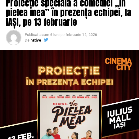
Proiecție specială a comediei „În
pielea mea” în prezența echipei, la
IAȘI, pe 13 februarie
Publicat
acum 6 luni
pe
februarie 12, 2026
De
native