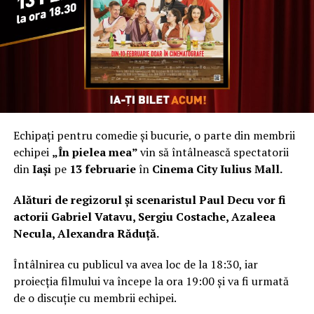
Evenimentul este organizat
sub Auspiciile Familiei
Regale a României
, în parteneriat cu European Artists
Management Bruxelles și Primăria Municipiului Iași,
Departamentul Centenar. Vernisajul expoziției „Iași –
Amfiteatrul Unirii” are loc
astăzi, de la ora 18.00,
la
Echipați pentru comedie și bucurie, o parte din membrii
Palatul Culturii din Iași
, în sălile Muzeului de Artă, în
echipei
„În pielea mea”
vin să întâlnească spectatorii
prezența ASR Principesa Maria a României și a pictorului
din
Iași
pe
13 februarie
în
Cinema City Iulius Mall.
Emil Ciocoiu.
Alături de regizorul și scenaristul Paul Decu vor fi
„Expoziția va aduce în atenția publicului, în perioada 29
actorii Gabriel Vatavu, Sergiu Costache, Azaleea
martie – 29 aprilie 2018, în premieră la Iași, 40 de lucrări
Necula, Alexandra Răduță.
semnate de pictorul Emil Ciocoiu, expuse anterior în
galerii de renume din Europa, bucurându-se de
Întâlnirea cu publicul va avea loc de la 18:30, iar
aprecierea criticilor de artă. Cea mai importantă lucrare
proiecția filmului va începe la ora 19:00 și va fi urmată
care va fi prezentată, în premieră internațională, în
de o discuție cu membrii echipei.
cadrul expoziției de la Palatul Culturii din Iași – Muzeul