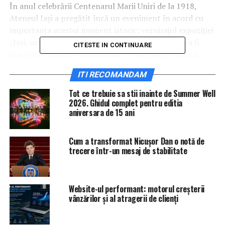
În anul celebrării Centenarul Marii Uniri de la 1918,
Ateneul Iași a pregătit încă un eveniment în acord cu
importanța acestui moment istoric: vernisajul expoziției
„Iași, oraș regal”. Cu această ocazie, la ora 13.30 va fi
CITESTE IN CONTINUARE
inaugurat spațiul nou amenajat în incinta Ateneului,
respectiv „Mica Galerie de Artă”.
ITI RECOMANDAM
Tot ce trebuie sa stii inainte de Summer Well
2026. Ghidul complet pentru editia
aniversara de 15 ani
Cum a transformat Nicușor Dan o notă de
trecere într-un mesaj de stabilitate
Website-ul performant: motorul creșterii
vânzărilor și al atragerii de clienți