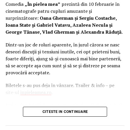
Tichete sociale valorice acordate cu ocazia Sărbătorilor
Comedia
„În pielea mea”
prezintă din 10 februarie în
(sunet), Anca Miron (scenografie), Francisca Vass
de Paşte
cinematografe patru cupluri amuzante și
(costume)
.
surprinzătoare:
Oana Gherman și Sergiu Costache,
Reprezentativă pentru modul în care majoritatea
Ioana State și Gabriel Vatavu, Azaleea Necula și
tinerilor se raportează la relațiile de cuplu, comedia „În
George Tănase, Vlad Gherman și Alexandra Răduță
.
pielea mea” îi reunește în distribuție pe
Ioana State,
Dintr-un joc de roluri aparente, în jurul cărora se nasc
George Tănase, Sergiu Costache, Oana Gherman,
deseori discuții și tensiuni inutile, cei opt prieteni buni,
Vlad Gherman, Azaleea Necula, Alexandra Răduță,
foarte diferiți, ajung să-și cunoască mai bine partenerii,
Gabriel Vatavu, alături de Ioana Ginghină, Mihai
să se accepte așa cum sunt și să se și distreze pe seama
Găinușă, Daria Jane
și alții.
provocării acceptate.
De „Ziua Îndrăgostiților”, pe
14 februarie, în Cinema
Biletele s-au pus deja în vânzare. Trailer & info – pe
City Iulius Mall Suceava, de la 18:30
, spectatorii sunt
site-ul
inpieleamea.ro
.
invitați la film alături de actorii Sergiu Costache, Vlad
Gherman, Oana Gherman și Alexandra Răduță.
Mai multe detalii despre personaje, dezvăluite de actori,
în premieră, în clipuri amuzante, se regăsesc pe paginile
CITESTE IN CONTINUARE
O comedie actuală și colorată, filmul
„În pielea mea”
filmului „În pielea mea”
va intra în programul cinematografelor din 10
de
Facebook
,
Instagram
,
TikTok
.
februarie, distribuit de T.R.I.B.E. Films.