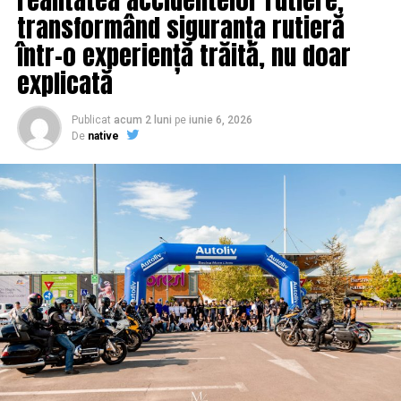
transformând siguranța rutieră
într-o experiență trăită, nu doar
explicată
Publicat
acum 2 luni
pe
iunie 6, 2026
De
native