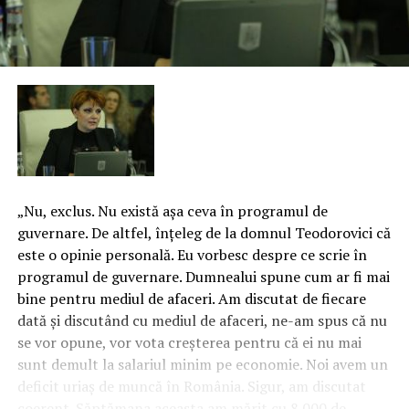
„Nu, exclus. Nu există aşa ceva în programul de
guvernare. De altfel, înţeleg de la domnul Teodorovici că
este o opinie personală. Eu vorbesc despre ce scrie în
programul de guvernare. Dumnealui spune cum ar fi mai
bine pentru mediul de afaceri. Am discutat de fiecare
dată şi discutând cu mediul de afaceri, ne-am spus că nu
se vor opune, vor vota creşterea pentru că ei nu mai
sunt demult la salariul minim pe economie.
Noi avem un
deficit uriaş de muncă în România. Sigur, am discutat
coerent. Săptămana aceasta am mărit cu 8.000 de