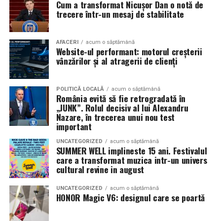
Cum a transformat Nicușor Dan o notă de
mea”
de la
Cinema City din City Park Constanța
,
de la
trecere într-un mesaj de stabilitate
18:30
, unde
regizorul Paul Decu și actrița Azaleea
Necula
, originari din Constanța și împrejurimi, vor
prezenta filmul alături de colegii lor
Ioana State,
AFACERI
acum o săptămână
Website-ul performant: motorul creșterii
Alexandra Răduță și Gabriel Vatavu.
vânzărilor și al atragerii de clienți
Cinema City Shopping City Galați
invită spectatorii
pe
12 februarie de la 18:30
la întâlnirea cu actrițele
Ioana
POLITICĂ LOCALĂ
acum o săptămână
România evită să fie retrogradată în
State și Azaleea Necula și regizorul Paul Decu.
„JUNK”. Rolul decisiv al lui Alexandru
Nazare, în trecerea unui nou test
Pe 13 februarie la ora 18:30
, spectatorii din
Iași
sunt
important
invitați la proiecția specială din
Cinema City Iulius
UNCATEGORIZED
acum o săptămână
Mall
, alături de regizorul
Paul Decu
și de
SUMMER WELL implineste 15 ani. Festivalul
actorii
Gabriel Vatavu, Sergiu Costache, Azaleea
care a transformat muzica intr-un univers
cultural revine in august
Necula, Alexandra Răduță.
UNCATEGORIZED
acum o săptămână
De „Ziua Îndrăgostiților”, pe
14 februarie, în Cinema
HONOR Magic V6: designul care se poartă
City Iulius Mall Suceava, de la 18:30
, spectatorii sunt
invitați la film alături de regizorul
Paul Decu
și de