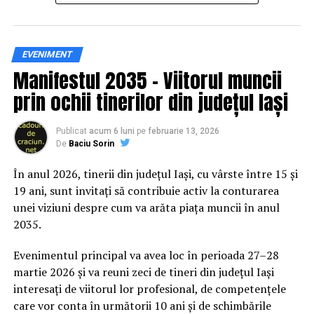
Siguranța rutieră, adusă mai
EVENIMENT
Manifestul 2035 – Viitorul muncii
aproape de comunitate
prin ochii tinerilor din județul Iași
Datele privind accidentele rutiere din România continuă
să evidențieze necesitatea unor inițiative de educație și
Publicat
acum 6 luni
pe
februarie 13, 2026
De
Baciu Sorin
prevenție. În 2025, peste 3.000 de persoane au fost
rănite grav în accidente rutiere, iar mai mult de 1.300 și-
În anul 2026, tinerii din județul Iași, cu vârste între 15 și
au pierdut viața pe șoselele din țară.
19 ani, sunt invitați să contribuie activ la conturarea
unei viziuni despre cum va arăta piața muncii în anul
În acest context, campania „Condu Prudent! Alege
2035.
Viața!” își propune să transforme informația teoretică
într-o experiență directă, prin simulări și demonstrații
Evenimentul principal va avea loc în perioada 27–28
care îi ajută pe participanți să înțeleagă concret
martie 2026 și va reuni zeci de tineri din județul Iași
impactul deciziilor luate în trafic.
interesați de viitorul lor profesional, de competențele
care vor conta în următorii 10 ani și de schimbările