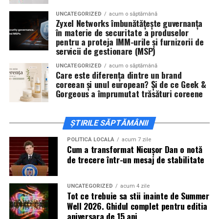
actorii
Sergiu Costache, Vlad si Oana Gherman,
UNCATEGORIZED
acum o săptămână
Alexandra Răduță.
Zyxel Networks îmbunătățește guvernanța
în materie de securitate a produselor
Cineplexx Băneasa Shopping City
pentru a proteja IMM-urile și furnizorii de
servicii de gestionare (MSP)
București
găzduiește o proiecție specială în prezența
întregii echipe pe
15 februarie, de la 17:30.
UNCATEGORIZED
acum o săptămână
Care este diferența dintre un brand
coreean și unul european? Și de ce Geek &
În
Craiova
, regizorul
Paul Decu
și actorii
Sergiu
Gorgeous a împrumutat trăsături coreene
Costache, Azaleea Necula și Oana Gherman
vor
ajunge la cinematograful
Inspire VIP Electroputere
Mall pe 16 februarie de la ora 18:00
.
ȘTIRILE SĂPTĂMÂNII
Actorii
Vlad Gherman, Oana Gherman și Ioana
POLITICĂ LOCALĂ
acum 7 zile
Cum a transformat Nicușor Dan o notă
Ginghină
vin la întâlnirea cu publicul din
Cinema City
de trecere într-un mesaj de stabilitate
Vivo! Pitești pe 17 februarie, de la 18:30
și vor
participa la o discuție după proiecție, alături de
regizorul
Paul Decu.
UNCATEGORIZED
acum 4 zile
Tot ce trebuie sa stii inainte de Summer
Well 2026. Ghidul complet pentru editia
Caravana
„În pielea mea”
ajunge la
Cinema City
aniversara de 15 ani