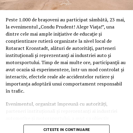
Peste 1.000 de brașoveni au participat sâmbătă, 23 mai,
la evenimentul „Condu Prudent! Alege Viața!”, una
dintre cele mai ample inițiative de educație și
conștientizare rutieră organizate la nivel local de
Rotaract Kronstadt, alături de autorități, parteneri
instituționali și reprezentanți ai industriei auto și
motorsportului. Timp de mai multe ore, participanții au
avut ocazia să experimenteze, într-un mod controlat și
interactiv, efectele reale ale accidentelor rutiere și
importanța adoptării unui comportament responsabil
în trafic.
Evenimentul, organizat împreună cu autorități,
parteneri instituționali și reprezentanți ai industriei
automotive și motorsportului, a avut ca obiectiv
principal transformarea prevenției într-o experiență
CITESTE IN CONTINUARE
practică și accesibilă publicului larg.