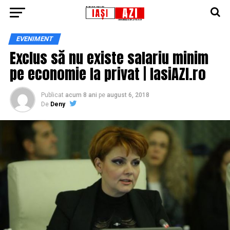
EVENIMENT
Exclus să nu existe salariu minim
pe economie la privat | IasiAZI.ro
Publicat
acum 8 ani
pe
august 6, 2018
De
Deny