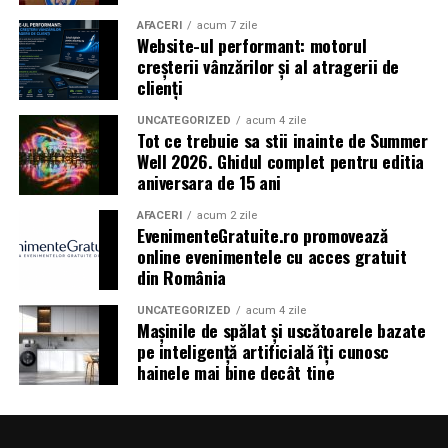
participa la o discuție după proiecție, alături de
regizorul
Paul Decu.
AFACERI
acum 7 zile
Website-ul performant: motorul
creșterii vânzărilor și al atragerii de
Caravana
„În pielea mea”
ajunge la
Cinema City
clienți
Shopping City Ploiești, pe 18 februarie,
de la 18:30, la
proiecția specială introdusă de regizorul
Paul Decu
,
UNCATEGORIZED
acum 4 zile
Tot ce trebuie sa stii inainte de Summer
alături de actorii
Ioana State, Vlad și Oana Gherman,
Well 2026. Ghidul complet pentru editia
Azaleea Necula și Gabriel Vatavu.
aniversara de 15 ani
O comedie actuală și spumoasă, filmul
„În pielea
AFACERI
acum 2 zile
EvenimenteGratuite.ro promovează
mea”
este distribuit de T.R.I.B.E. Films.
online evenimentele cu acces gratuit
din România
TRAILER:
https://bit.ly/InPieleaMea
Site oficial:
inpieleamea.ro
UNCATEGORIZED
acum 4 zile
Mașinile de spălat și uscătoarele bazate
Mai multe detalii, imagini de la filmări, fragmente din
pe inteligență artificială îți cunosc
hainele mai bine decât tine
film, declarații din partea actorilor și informații despre
concursuri sunt disponibile pe paginile social media ale
filmului de
Facebook
,
Instagram
,
TikTok
.