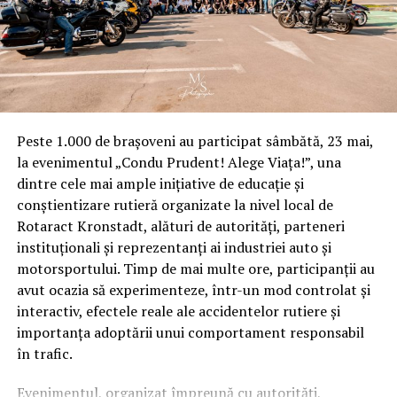
Peste 1.000 de brașoveni au participat sâmbătă, 23 mai,
la evenimentul „Condu Prudent! Alege Viața!”, una
dintre cele mai ample inițiative de educație și
conștientizare rutieră organizate la nivel local de
Rotaract Kronstadt, alături de autorități, parteneri
instituționali și reprezentanți ai industriei auto și
motorsportului. Timp de mai multe ore, participanții au
avut ocazia să experimenteze, într-un mod controlat și
interactiv, efectele reale ale accidentelor rutiere și
importanța adoptării unui comportament responsabil
în trafic.
Evenimentul, organizat împreună cu autorități,