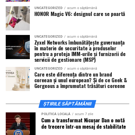
UNCATEGORIZED
acum o săptămână
De „Ziua Îndrăgostiților”, pe
14 februarie, în Cinema
HONOR Magic V6: designul care se poartă
City Iulius Mall Suceava, de la 18:30
, spectatorii sunt
invitați la film alături de regizorul
Paul Decu
și de
actorii
Sergiu Costache, Vlad si Oana Gherman,
UNCATEGORIZED
acum o săptămână
Alexandra Răduță.
Zyxel Networks îmbunătățește guvernanța
în materie de securitate a produselor
Cineplexx Băneasa Shopping City
pentru a proteja IMM-urile și furnizorii de
servicii de gestionare (MSP)
București
găzduiește o proiecție specială în prezența
întregii echipe pe
15 februarie, de la 17:30.
UNCATEGORIZED
acum o săptămână
Care este diferența dintre un brand
coreean și unul european? Și de ce Geek &
În
Craiova
, regizorul
Paul Decu
și actorii
Sergiu
Gorgeous a împrumutat trăsături coreene
Costache, Azaleea Necula și Oana Gherman
vor
ajunge la cinematograful
Inspire VIP Electroputere
Mall pe 16 februarie de la ora 18:00
.
ȘTIRILE SĂPTĂMÂNII
Actorii
Vlad Gherman, Oana Gherman și Ioana
POLITICĂ LOCALĂ
acum 7 zile
Cum a transformat Nicușor Dan o notă
Ginghină
vin la întâlnirea cu publicul din
Cinema City
de trecere într-un mesaj de stabilitate
Vivo! Pitești pe 17 februarie, de la 18:30
și vor