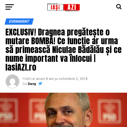
EVENIMENT
EXCLUSIV! Dragnea pregătește o
mutare BOMBĂ! Ce funcție ar urma
să primească Niculae Bădălău și ce
nume important va înlocui |
IasiAZI.ro
Publicat
acum 8 ani
pe
octombrie 5, 2018
De
Deny