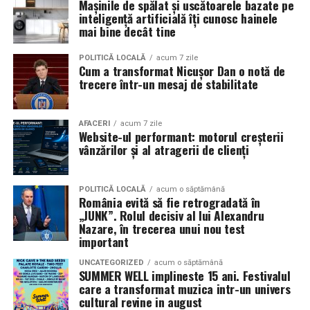
Mașinile de spălat și uscătoarele bazate pe
culturale și civice.
prestațiile actorilor, caravana
„În pielea mea”
continuă
inteligență artificială îți cunosc hainele
în mai multe orașe.
mai bine decât tine
Sursa articol:
BVON.ro
Pe
11 februarie
va avea loc proiecția specială
„În pielea
POLITICĂ LOCALĂ
acum 7 zile
Cum a transformat Nicușor Dan o notă de
mea”
de la
Cinema City din City Park Constanța
,
de la
trecere într-un mesaj de stabilitate
18:30
, unde
regizorul Paul Decu și actrița Azaleea
Necula
, originari din Constanța și împrejurimi, vor
prezenta filmul alături de colegii lor
Ioana State,
AFACERI
acum 7 zile
Website-ul performant: motorul creșterii
Alexandra Răduță și Gabriel Vatavu.
vânzărilor și al atragerii de clienți
Cinema City Shopping City Galați
invită spectatorii
pe
12 februarie de la 18:30
la întâlnirea cu actrițele
Ioana
POLITICĂ LOCALĂ
acum o săptămână
România evită să fie retrogradată în
State și Azaleea Necula și regizorul Paul Decu.
„JUNK”. Rolul decisiv al lui Alexandru
Nazare, în trecerea unui nou test
Pe 13 februarie la ora 18:30
, spectatorii din
Iași
sunt
important
invitați la proiecția specială din
Cinema City Iulius
UNCATEGORIZED
acum o săptămână
Mall
, alături de regizorul
Paul Decu
și de
SUMMER WELL implineste 15 ani. Festivalul
actorii
Gabriel Vatavu, Sergiu Costache, Azaleea
care a transformat muzica intr-un univers
cultural revine in august
Necula, Alexandra Răduță.