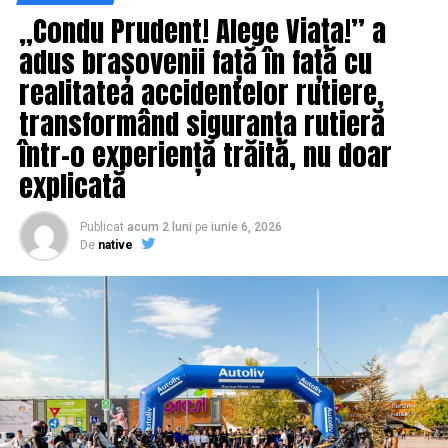
„Condu Prudent! Alege Viața!” a
ARTICOLE PE ACEIASI TEMA:
PRIMA
adus brașovenii față în față cu
URMATORUL
EXCLUSIV! Acuzații GRAVE la adresa lui Vlad Voiculescu!
realitatea accidentelor rutiere,
„Băiatul securistului de la Viena” | IasiAZI.ro
transformând siguranța rutieră
NU RATATI
într-o experiență trăită, nu doar
Aceste riscuri sunt mai periculoase decât catastrofele
naturale. Românii sunt expuși total | IasiAZI.ro
explicată
Publicat
acum 2 luni
pe
iunie 6, 2026
De
native