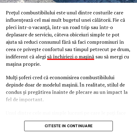
Aceste ajustări sunt menite să creeze o potrivire
dintre aceste produse provin de la parteneri din
personalizată, care să susțină curburile naturale ale
Prețul combustibilului este unul dintre costurile care
România.
coloanei tale vertebrale și să distribuie uniform
influențează cel mai mult bugetul unei călătorii. Fie că
presiunea.
pleci într-o vacanță, într-un road trip sau într-o
deplasare de serviciu, câteva obiceiuri simple te pot
Dacă tu și colegul tău aveți o constituție diferită, aceste
ajuta să reduci consumul fără să faci compromisuri în
setări vor trebui modificate de fiecare dată. Imaginează-
ceea ce privește confortul sau timpul petrecut pe drum,
ți scenariul: tu preferi spătarul într-un anume unghi, în
indiferent că alegi
să închiriezi o mașină
sau să mergi cu
timp ce colegul tău îl vrea în altul. Faptul că trebuie să
mașina proprie.
reajustați constant fiecare detaliu este nu doar
ineficient, ci și descurajant.
Mulți șoferi cred că economisirea combustibilului
depinde doar de modelul mașinii. În realitate, stilul de
Ineficiența ajustărilor constante
condus și pregătirea înainte de plecare au un impact la
ale scaunului de birou
fel de important.
Unul dintre cele mai simple lucruri pe care le poți face
Gândește-te la timpul pierdut și la frustrarea de a
este să verifici presiunea în anvelope. Atunci când
reajusta un scaun de birou de fiecare dată când te așezi.
CITESTE IN CONTINUARE
aceasta este prea mică, rezistența la rulare crește, iar
Fiecare utilizator va avea nevoie de câteva minute
motorul consumă mai mult combustibil. Verificarea
pentru a personaliza setările, și chiar și așa, este posibil