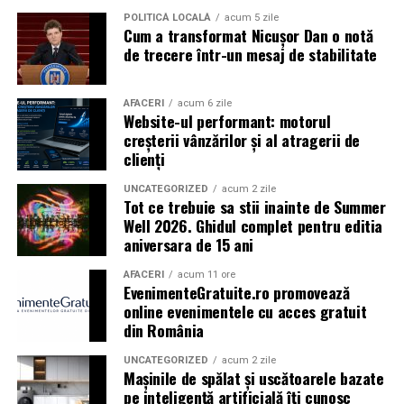
kWh capacitate de stocare — o autonomie comparabilă cu o
POLITICĂ LOCALĂ
acum 5 zile
Cum a transformat Nicușor Dan o notă
microcentrală fixă, fără constrângerile birocratice ale acesteia.
de trecere într-un mesaj de stabilitate
Toate variantele sunt customizabile pe specificul fiecărui proiect.
AFACERI
acum 6 zile
Website-ul performant: motorul
Aplicații dincolo de șantierele civile
creșterii vânzărilor și al atragerii de
clienți
centrală fotovoltaică mobilă
O
este o soluție multi-funcțională.
Aplicațiile identificate de UZINEX includ:
UNCATEGORIZED
acum 2 zile
Tot ce trebuie sa stii inainte de Summer
Well 2026. Ghidul complet pentru editia
Șantiere de construcții civile și lucrări edilitare
aniversara de 15 ani
Echipamente electrice alimentate pe fonduri europene
AFACERI
acum 11 ore
și PNRR
EvenimenteGratuite.ro promovează
online evenimentele cu acces gratuit
Operațiuni militare și tabere temporare
din România
Stații mobile de încărcare auto electric
UNCATEGORIZED
acum 2 zile
Mașinile de spălat și uscătoarele bazate
pe inteligență artificială îți cunosc
Evenimente outdoor și festivaluri