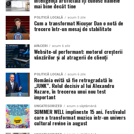
inteligență artificială îți cunosc hainele
Specificații tehnice principale:
mai bine decât tine
organizate reduc oboseala și permit continuarea
Panouri fotovoltaice instalate:
24 kW
drumului într-un ritm constant și sigur.
POLITICĂ LOCALĂ
acum 5 zile
Cum a transformat Nicușor Dan o notă de
Sistem de stocare:
52 kWh baterii LiFePO4
În timpul vacanțelor, tentația de a transporta foarte
trecere într-un mesaj de stabilitate
multe bagaje este mare. Totuși, organizarea eficientă și
Invertor hibrid:
24 kW
transportarea doar a lucrurilor necesare contribuie atât
AFACERI
acum 6 zile
la confort, cât și la un consum mai redus.
Dimensiune container transport:
3 × 2,5
Website-ul performant: motorul creșterii
vânzărilor și al atragerii de clienți
metri
Nu în ultimul rând, alegerea unei mașini moderne poate
avea un impact important asupra costurilor totale ale
Lungime panouri desfășurate:
~60 metri
călătoriei. Modelele noi sunt proiectate pentru eficiență
POLITICĂ LOCALĂ
acum 6 zile
liniari
România evită să fie retrogradată în
mai bună și oferă tehnologii care contribuie la reducerea
„JUNK”. Rolul decisiv al lui Alexandru
Conectică:
consumului de combustibil.
priză 220 V monofazic, priză
Nazare, în trecerea unui nou test
important
380 V trifazic, priză încărcare auto electric
Economisirea combustibilului nu înseamnă să conduci
UNCATEGORIZED
acum o săptămână
Climatizare:
foarte încet sau să faci compromisuri care afectează
aer condiționat integrat pentru
SUMMER WELL implineste 15 ani. Festivalul
care a transformat muzica intr-un univers
siguranța. Înseamnă să adopți câteva obiceiuri simple și
menținerea bateriilor la temperatură optimă
cultural revine in august
să planifici inteligent fiecare deplasare.
Mobilitate:
roți tip off-road pentru deplasare