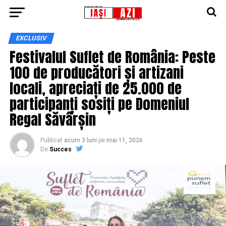
EXCLUSIV
Festivalul Suflet de România: Peste
100 de producători și artizani
locali, apreciați de 25.000 de
participanți sosiți pe Domeniul
Regal Săvârșin
Publicat
acum 3 luni
pe
mai 11, 2026
De
Succes