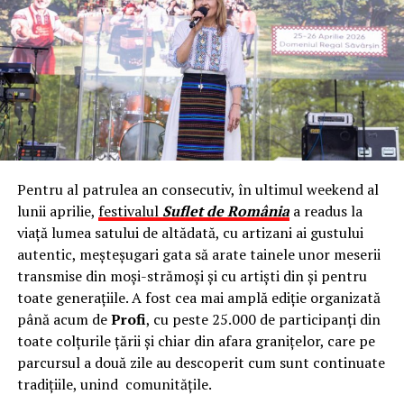
Pentru al patrulea an consecutiv, în ultimul weekend al
lunii aprilie,
festivalul
Suflet de România
a readus la
viață lumea satului de altădată, cu artizani ai gustului
autentic, meșteșugari gata să arate tainele unor meserii
transmise din moși-strămoși și cu artiști din și pentru
toate generațiile. A fost cea mai amplă ediție organizată
până acum de
Profi
, cu peste 25.000 de participanți din
toate colțurile țării și chiar din afara granițelor, care pe
parcursul a două zile au descoperit cum sunt continuate
tradițiile, unind comunitățile.