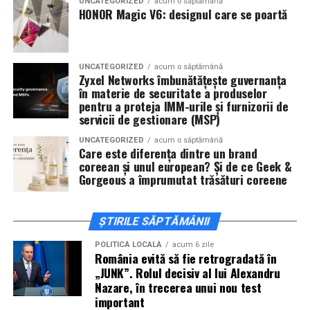
UNCATEGORIZED
acum o săptămână
La final, cele mai mari economii nu vin dintr-un singur
pe teren accidentat
HONOR Magic V6: designul care se poartă
truc, ci din combinația mai multor decizii mici: o mașină
potrivită, un stil de condus echilibrat, o întreținere
corectă și o planificare atentă a traseului. Toate acestea
Configurația conectică a fost dimensionată conform cerințelor
UNCATEGORIZED
acum o săptămână
contribuie la o călătorie mai eficientă, mai confortabilă
beneficiarului. La cerere, modelul poate fi extins cu prize
Zyxel Networks îmbunătățește guvernanța
în materie de securitate a produselor
și mai prietenoasă cu bugetul.
suplimentare, sisteme de iluminat exterior, monitorizare la
pentru a proteja IMM-urile și furnizorii de
distanță și conectivitate GSM.
servicii de gestionare (MSP)
UNCATEGORIZED
acum o săptămână
Care este diferența dintre un brand
Gama completă: de la 3 metri la 12 metri
coreean și unul european? Și de ce Geek &
lungime container
Gorgeous a împrumutat trăsături coreene
Modelul livrat către beneficiar reprezintă varianta de intrare a
ȘTIRILE SĂPTĂMÂNII
centrale fotovoltaice
gamei UZINEX. Producătorul oferă
mobile
în configurații adaptate volumului de consum al fiecărui
POLITICĂ LOCALĂ
acum 6 zile
România evită să fie retrogradată în
client, de la modelul compact până la containerul industrial 40 ft.
„JUNK”. Rolul decisiv al lui Alexandru
Nazare, în trecerea unui nou test
La capătul superior al gamei, containerul de 12 metri lungime
important
poate găzdui până la 160 kW panouri fotovoltaice instalate și 620