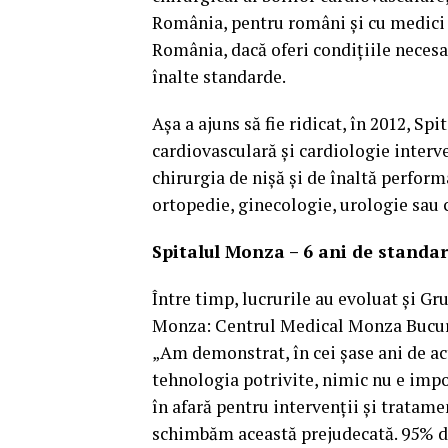
România, pentru români şi cu medici 
România, dacă oferi condiţiile necesa
înalte standarde.
Aşa a ajuns să fie ridicat, în 2012, Sp
cardiovasculară şi cardiologie interve
chirurgia de nişă şi de înaltă perform
ortopedie, ginecologie, urologie sau 
Spitalul Monza – 6 ani de standa
Între timp, lucrurile au evoluat şi 
Monza: Centrul Medical Monza Bucure
„Am demonstrat, în cei şase ani de ac
tehnologia potrivite, nimic nu e imp
în afară pentru intervenţii şi tratame
schimbăm această prejudecată. 95% din