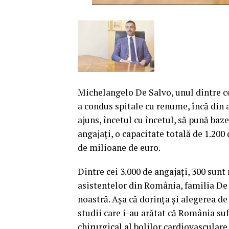
Michelangelo De Salvo, unul dintre ce
a condus spitale cu renume, încă din ani
ajuns, încetul cu încetul, să pună baze
angajaţi, o capacitate totală de 1.200 d
de milioane de euro.
Dintre cei 3.000 de angajaţi, 300 sunt
asistentelor din România, familia De 
noastră. Aşa că dorinţa şi alegerea de 
studii care i-au arătat că România su
chirurgical al bolilor cardiovasculare