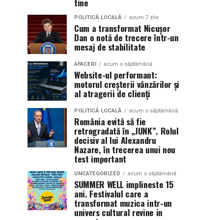
tine
POLITICĂ LOCALĂ
acum 7 zile
Cum a transformat Nicușor
Dan o notă de trecere într-un
mesaj de stabilitate
AFACERI
acum o săptămână
Website-ul performant:
motorul creșterii vânzărilor și
al atragerii de clienți
POLITICĂ LOCALĂ
acum o săptămână
România evită să fie
retrogradată în „JUNK”. Rolul
decisiv al lui Alexandru
Nazare, în trecerea unui nou
test important
UNCATEGORIZED
acum o săptămână
SUMMER WELL implineste 15
ani. Festivalul care a
transformat muzica intr-un
univers cultural revine in