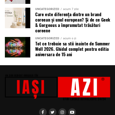
„În Pielea Mea”
este un film produs de: CB MOTION
UNCATEGORIZED
acum 7 zile
Care este diferența dintre un brand
PICTURES.
coreean și unul european? Și de ce Geek
& Gorgeous a împrumutat trăsături
Producător asociat: MAGNETIC MEDIA PRODUCTIONS
coreene
Producător: Claudiu Boboc
UNCATEGORIZED
acum o zi
Tot ce trebuie sa stii inainte de Summer
Producător executiv: Adela Mara
Well 2026. Ghidul complet pentru editia
aniversara de 15 ani
Manager producție: Iulia Cezara Roșu
Casting: ELEPHANT MEDIA
Realizat cu sprijinul:
Co-finanțatori:
C&C HOUSE RESIDENCE, S&I BEST
CORPORATION WEB DESIGN, CLIMA FREON
Sponsori
: CLINICA RMN TINERETULUI; CLINICA