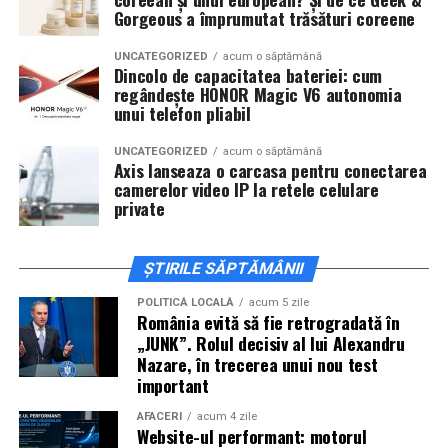
invitați la film alături de regizorul
Paul Decu
și de
Gorgeous a împrumutat trăsături coreene
actorii
Sergiu Costache, Vlad si Oana Gherman,
Alexandra Răduță.
UNCATEGORIZED
acum o săptămână
Dincolo de capacitatea bateriei: cum
regândește HONOR Magic V6 autonomia
Cineplexx Băneasa Shopping City
unui telefon pliabil
București
găzduiește o proiecție specială în prezența
întregii echipe pe
15 februarie, de la 17:30.
UNCATEGORIZED
acum o săptămână
Axis lanseaza o carcasa pentru conectarea
camerelor video IP la retele celulare
În
Craiova
, regizorul
Paul Decu
și actorii
Sergiu
private
Costache, Azaleea Necula și Oana Gherman
vor
ajunge la cinematograful
Inspire VIP Electroputere
Mall pe 16 februarie de la ora 18:00
.
ȘTIRILE SĂPTĂMÂNII
Actorii
Vlad Gherman, Oana Gherman și Ioana
POLITICĂ LOCALĂ
acum 5 zile
România evită să fie retrogradată în
Ginghină
vin la întâlnirea cu publicul din
Cinema City
„JUNK”. Rolul decisiv al lui Alexandru
Vivo! Pitești pe 17 februarie, de la 18:30
și vor
Nazare, în trecerea unui nou test
participa la o discuție după proiecție, alături de
important
regizorul
Paul Decu.
AFACERI
acum 4 zile
Website-ul performant: motorul
Caravana
„În pielea mea”
ajunge la
Cinema City