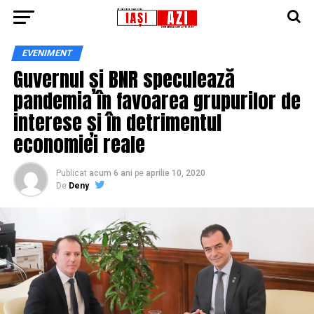
EVENIMENT
Guvernul și BNR speculează
pandemia în favoarea grupurilor de
interese și în detrimentul
economiei reale
Publicat
acum 6 ani
pe
aprilie 10, 2020
De
Deny