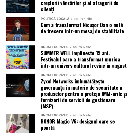
creșterii vânzărilor și al atragerii de
Shopping City Ploiești, pe 18 februarie,
de la 18:30, la
clienți
proiecția specială introdusă de regizorul
Paul Decu
,
alături de actorii
Ioana State, Vlad și Oana Gherman,
POLITICĂ LOCALĂ
acum 4 zile
Cum a transformat Nicușor Dan o notă
Azaleea Necula și Gabriel Vatavu.
de trecere într-un mesaj de stabilitate
O comedie actuală și spumoasă, filmul
„În pielea
mea”
este distribuit de T.R.I.B.E. Films.
UNCATEGORIZED
acum 6 zile
SUMMER WELL implineste 15 ani.
Festivalul care a transformat muzica
TRAILER:
https://bit.ly/InPieleaMea
intr-un univers cultural revine in august
Site oficial:
inpieleamea.ro
UNCATEGORIZED
acum 6 zile
Zyxel Networks îmbunătățește
Mai multe detalii, imagini de la filmări, fragmente din
guvernanța în materie de securitate a
film, declarații din partea actorilor și informații despre
produselor pentru a proteja IMM-urile și
concursuri sunt disponibile pe paginile social media ale
furnizorii de servicii de gestionare
filmului de
Facebook
,
Instagram
,
TikTok
.
(MSP)
Adrian Pădurețu semnează imaginea filmului. De sunet
UNCATEGORIZED
acum 6 zile
HONOR Magic V6: designul care se
s-a ocupat Bogdan Ivanovici, de scenografie Anca
poartă
Miron, iar de costume Francisca Vass.