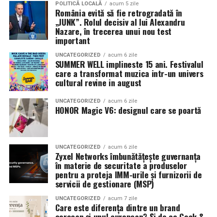
Pe
11 februarie
va avea loc proiecția specială
„În pielea
POLITICĂ LOCALĂ
acum 5 zile
România evită să fie retrogradată în
mea”
de la
Cinema City din City Park Constanța
,
de la
„JUNK”. Rolul decisiv al lui Alexandru
18:30
, unde
regizorul Paul Decu și actrița Azaleea
Nazare, în trecerea unui nou test
Necula
, originari din Constanța și împrejurimi, vor
important
prezenta filmul alături de colegii lor
Ioana State,
UNCATEGORIZED
acum 6 zile
Alexandra Răduță și Gabriel Vatavu.
SUMMER WELL implineste 15 ani. Festivalul
care a transformat muzica intr-un univers
cultural revine in august
Cinema City Shopping City Galați
invită spectatorii
pe
12 februarie de la 18:30
la întâlnirea cu actrițele
Ioana
UNCATEGORIZED
acum 6 zile
State și Azaleea Necula și regizorul Paul Decu.
HONOR Magic V6: designul care se poartă
Pe 13 februarie la ora 18:30
, spectatorii din
Iași
sunt
invitați la proiecția specială din
Cinema City Iulius
UNCATEGORIZED
acum 6 zile
Mall
, alături de regizorul
Paul Decu
și de
Zyxel Networks îmbunătățește guvernanța
actorii
Gabriel Vatavu, Sergiu Costache, Azaleea
în materie de securitate a produselor
pentru a proteja IMM-urile și furnizorii de
Necula, Alexandra Răduță.
servicii de gestionare (MSP)
De „Ziua Îndrăgostiților”, pe
14 februarie, în Cinema
UNCATEGORIZED
acum 7 zile
Care este diferența dintre un brand
City Iulius Mall Suceava, de la 18:30
, spectatorii sunt
coreean și unul european? Și de ce Geek &