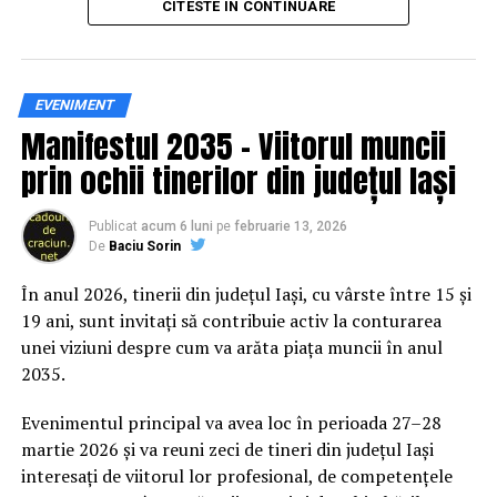
CITESTE IN CONTINUARE
practică și accesibilă publicului larg.
Siguranța rutieră, adusă mai
EVENIMENT
Manifestul 2035 – Viitorul muncii
aproape de comunitate
prin ochii tinerilor din județul Iași
Datele privind accidentele rutiere din România continuă
să evidențieze necesitatea unor inițiative de educație și
Publicat
acum 6 luni
pe
februarie 13, 2026
De
Baciu Sorin
prevenție. În 2025, peste 3.000 de persoane au fost
rănite grav în accidente rutiere, iar mai mult de 1.300 și-
În anul 2026, tinerii din județul Iași, cu vârste între 15 și
au pierdut viața pe șoselele din țară.
19 ani, sunt invitați să contribuie activ la conturarea
unei viziuni despre cum va arăta piața muncii în anul
În acest context, campania „Condu Prudent! Alege
2035.
Viața!” își propune să transforme informația teoretică
într-o experiență directă, prin simulări și demonstrații
Evenimentul principal va avea loc în perioada 27–28
care îi ajută pe participanți să înțeleagă concret
martie 2026 și va reuni zeci de tineri din județul Iași
impactul deciziilor luate în trafic.
interesați de viitorul lor profesional, de competențele