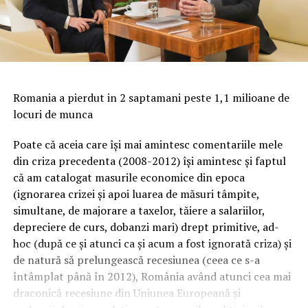
Romania a pierdut in 2 saptamani peste 1,1 milioane de
locuri de munca
Poate că aceia care își mai amintesc comentariile mele
din criza precedenta (2008-2012) își amintesc și faptul
că am catalogat masurile economice din epoca
(ignorarea crizei și apoi luarea de măsuri tâmpite,
simultane, de majorare a taxelor, tăiere a salariilor,
depreciere de curs, dobanzi mari) drept primitive, ad-
hoc (după ce și atunci ca și acum a fost ignorată criza) și
de natură să prelungească recesiunea (ceea ce s-a
întâmplat până în 2012), România având atunci cea mai
draconică recesiune din Uniunea Europeană și