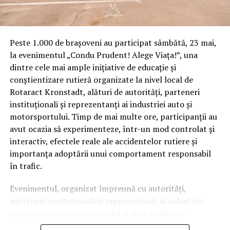
milioane de locuri de munca (circa 20% din locurile de
munca totale). SUA trateaza criza cu dobanzi zero si
ajutoare tintite catre populatie si MICILE companii de
2.300 de miliarde de dolari. Romania trateaza o situatie
Peste 1.000 de brașoveni au participat sâmbătă, 23 mai,
mai grava decat in SUA, cu austeritate, cu dobanzi inalte
la evenimentul „Condu Prudent! Alege Viața!”, una
si cu marje la credite de doua ori si jumatate mai mari
dintre cele mai ample inițiative de educație și
decat in cazul depozitelor, precizeaza analistul
conștientizare rutieră organizate la nivel local de
economic Radu Teodor Sovaini. (Cerasela N.).
Rotaract Kronstadt, alături de autorități, parteneri
instituționali și reprezentanți ai industriei auto și
ARTICOLE PE ACEIASI TEMA:
PRIMA
motorsportului. Timp de mai multe ore, participanții au
avut ocazia să experimenteze, într-un mod controlat și
URMATORUL
interactiv, efectele reale ale accidentelor rutiere și
EDITORIAL/Indiferent de tensiunile care vor aparea
importanța adoptării unui comportament responsabil
si/sau escalada, rugam pe locuitorii judetului Prahova
sa nu agreseze autoritatea militara, indiferent de
în trafic.
culoarea/apartenenta uniformei/RESPECT
Evenimentul, organizat împreună cu autorități,
NU RATATI
parteneri instituționali și reprezentanți ai industriei
Dănuț Pop: „În sfârșit, Guvenul a înțeles să interzică
exportul de cereale!”
automotive și motorsportului, a avut ca obiectiv
principal transformarea prevenției într-o experiență