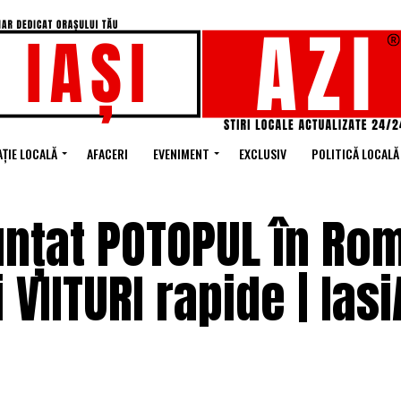
ȚIE LOCALĂ
AFACERI
EVENIMENT
EXCLUSIV
POLITICĂ LOCALĂ
unțat POTOPUL în Ro
 VIITURI rapide | Iasi