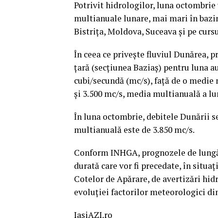
Potrivit hidrologilor, luna octombrie
multianuale lunare, mai mari în bazin
Bistriţa, Moldova, Suceava şi pe curs
În ceea ce priveşte fluviul Dunărea, 
ţară (secţiunea Baziaş) pentru luna au
cubi/secundă (mc/s), faţă de o medie 
şi 3.500 mc/s, media multianuală a lun
În luna octombrie, debitele Dunării se
multianuală este de 3.850 mc/s.
Conform INHGA, prognozele de lungă 
durată care vor fi precedate, în situaţ
Cotelor de Apărare, de avertizări hid
evoluţiei factorilor meteorologici 
IasiAZI.ro