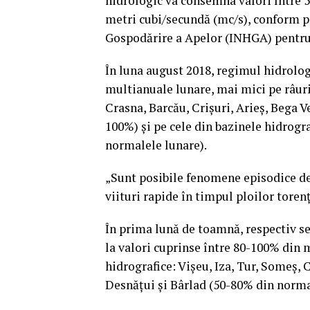
hidrologic va consemna valori între 50 
metri cubi/secundă (mc/s), conform p
Gospodărire a Apelor (INHGA) pentru 
În luna august 2018, regimul hidrologi
multianuale lunare, mai mici pe râuril
Crasna, Barcău, Crişuri, Arieş, Bega V
100%) şi pe cele din bazinele hidrogr
normalele lunare).
„Sunt posibile fenomene episodice de 
viituri rapide în timpul ploilor tore
În prima lună de toamnă, respectiv se
la valori cuprinse între 80-100% din 
hidrografice: Vişeu, Iza, Tur, Someş, 
Desnăţui şi Bârlad (50-80% din norma