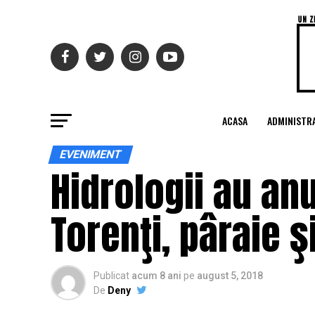
ACASA
ADMINISTRA
EVENIMENT
Hidrologii au an
Torenţi, pâraie şi
Publicat
acum 8 ani
pe
august 5, 2018
De
Deny