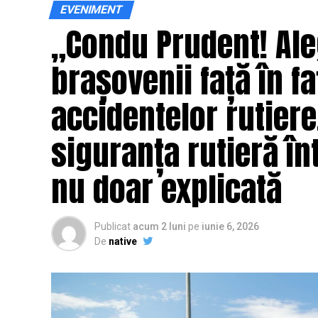
EVENIMENT
„Condu Prudent! Ale
brașovenii față în fa
accidentelor rutier
siguranța rutieră înt
nu doar explicată
Publicat
acum 2 luni
pe
iunie 6, 2026
De
native