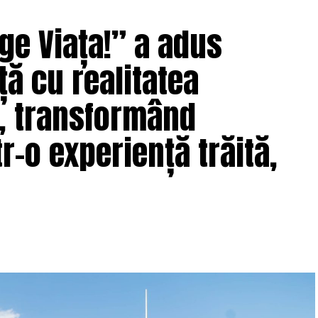
ge Viața!” a adus
ță cu realitatea
e, transformând
r-o experiență trăită,