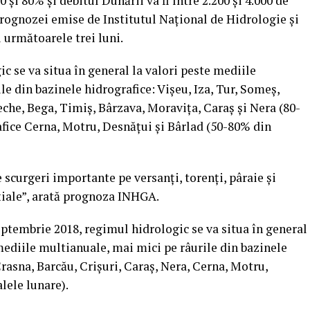
şi 80% şi debitul Dunării va fi între 2.200 şi 4.000 de
rognozei emise de Institutul Naţional de Hidrologie şi
următoarele trei luni.
c se va situa în general la valori peste mediile
e din bazinele hidrografice: Vişeu, Iza, Tur, Someş,
eche, Bega, Timiş, Bârzava, Moraviţa, Caraş şi Nera (80-
afice Cerna, Motru, Desnăţui şi Bârlad (50-80% din
scurgeri importante pe versanţi, torenţi, pâraie şi
nţiale”, arată prognoza INHGA.
ptembrie 2018, regimul hidrologic se va situa în general
mediile multianuale, mai mici pe râurile din bazinele
Crasna, Barcău, Crişuri, Caraş, Nera, Cerna, Motru,
lele lunare).