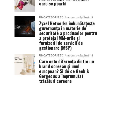
care se poartă
UNCATEGORIZED
acum o săptămână
Zyxel Networks îmbunătățește
guvernanța în materie de
securitate a produselor pentru
a proteja IMM-urile și
furnizorii de servicii de
gestionare (MSP)
UNCATEGORIZED
acum o săptămână
Care este diferența dintre un
brand coreean și unul
european? Și de ce Geek &
Gorgeous a împrumutat
trăsături coreene