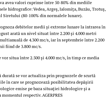
 va avea valori cuprinse între 50-80% din mediile
ele hidrografice: Vedea, Argeş, Ialomiţa, Buzău, Trotuş,
ul Siretului (80-100% din normalele lunare).
prognoza debitelor medii şi extreme lunare la intrarea în
gust arată un nivel situat între 2.200 şi 4.000 metri
multianuală de 4.300 mc/s, iar în septembrie între 2.200
ii fiind de 3.800 mc/s.
 vor situa între 2.500 şi 4.000 mc/s, în timp ce media
durată se vor actualiza prin prognozele de scurtă
iile în care se prognozează posibilitatea depăşirii
rologice emise pe baza situaţiei hidrologice şi a
din momentul respectiv. AGERPRES