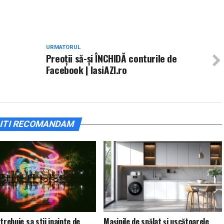
URMATORUL
Preoții să-și ÎNCHIDĂ conturile de
Facebook | IasiAZI.ro
ITI RECOMANDAM
trebuie sa stii inainte de
Mașinile de spălat și uscătoarele