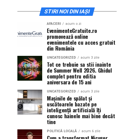
STIRI NOI DIN IAȘI
AFACERI
acum o zi
EvenimenteGratuite.ro
promovează online
evenimentele cu acces gratuit
din România
UNCATEGORIZED
acum 3 zile
Tot ce trebuie sa stii inainte
de Summer Well 2026. Ghidul
complet pentru editia
aniversara de 15 ani
UNCATEGORIZED
acum 3 zile
Mașinile de spălat și
uscătoarele bazate pe
inteligență artificială îți
cunosc hainele mai bine decât
tine
POLITICĂ LOCALĂ
acum 6 zile
Cum a transformat Nicușor