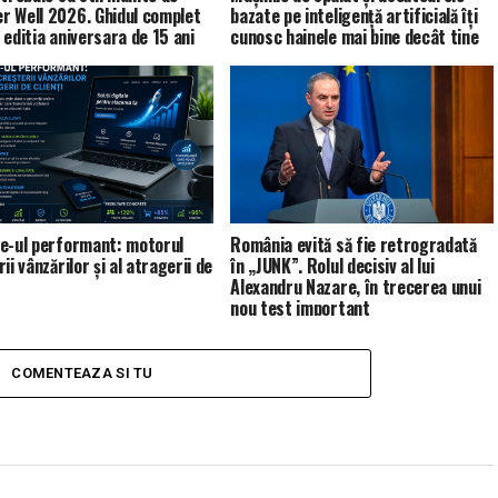
 Well 2026. Ghidul complet
bazate pe inteligență artificială îți
 editia aniversara de 15 ani
cunosc hainele mai bine decât tine
e-ul performant: motorul
România evită să fie retrogradată
ii vânzărilor și al atragerii de
în „JUNK”. Rolul decisiv al lui
Alexandru Nazare, în trecerea unui
nou test important
COMENTEAZA SI TU