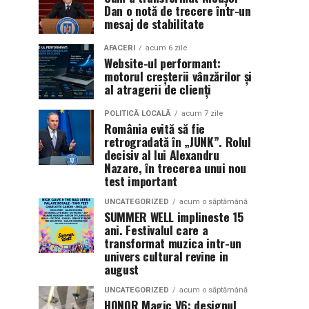
Dan o notă de trecere într-un
mesaj de stabilitate
AFACERI
acum 6 zile
Website-ul performant:
motorul creșterii vânzărilor și
al atragerii de clienți
POLITICĂ LOCALĂ
acum 7 zile
România evită să fie
retrogradată în „JUNK”. Rolul
decisiv al lui Alexandru
Nazare, în trecerea unui nou
test important
UNCATEGORIZED
acum o săptămână
SUMMER WELL implineste 15
ani. Festivalul care a
transformat muzica intr-un
univers cultural revine in
august
UNCATEGORIZED
acum o săptămână
HONOR Magic V6: designul