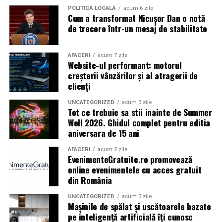
POLITICĂ LOCALĂ
acum 6 zile
Cum a transformat Nicușor Dan o notă
Caravana
„În pielea mea”
ajunge la
Cinema City
de trecere într-un mesaj de stabilitate
Shopping City Ploiești, pe 18 februarie,
de la 18:30, la
proiecția specială introdusă de regizorul
Paul Decu
,
alături de actorii
Ioana State, Vlad și Oana Gherman,
AFACERI
acum 7 zile
Website-ul performant: motorul
Azaleea Necula și Gabriel Vatavu.
creșterii vânzărilor și al atragerii de
clienți
O comedie actuală și spumoasă, filmul
„În pielea
mea”
este distribuit de T.R.I.B.E. Films.
UNCATEGORIZED
acum 3 zile
Tot ce trebuie sa stii inainte de Summer
Well 2026. Ghidul complet pentru editia
TRAILER:
https://bit.ly/InPieleaMea
aniversara de 15 ani
Site oficial:
inpieleamea.ro
AFACERI
acum 2 zile
EvenimenteGratuite.ro promovează
Mai multe detalii, imagini de la filmări, fragmente din
online evenimentele cu acces gratuit
film, declarații din partea actorilor și informații despre
din România
concursuri sunt disponibile pe paginile social media ale
filmului de
Facebook
,
Instagram
,
TikTok
.
UNCATEGORIZED
acum 3 zile
Mașinile de spălat și uscătoarele bazate
pe inteligență artificială îți cunosc
Adrian Pădurețu semnează imaginea filmului. De sunet