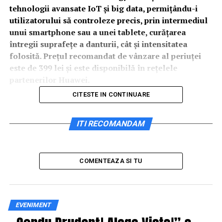
tehnologii avansate IoT și big data, permițându-i
utilizatorului să controleze precis, prin intermediul
unui smartphone sau a unei tablete, curățarea
întregii suprafețe a danturii, cât și intensitatea
folosită.
Prețul recomandat de vânzare al periuței
este de 399 lei și este disponibilă în rețelele
partenerilor Huawei.
CITESTE IN CONTINUARE
Noua periuță electrică poate fi încărcată rapid, wireless,
ITI RECOMANDAM
și este prevăzută cu o baterie de 2500 mAh ce îi asigură
o autonomie de aproximativ 3 luni în condiții de utilizare
normală cu două periaje zilnice. Astfel, periuța
COMENTEAZA SI TU
funcționează perfect dacă este încărcată de 4 ori pe an,
timp de 8 ore. Prin intermediul aplicației HUAWEI AI
Life, periuța ghidează și supraveghează spălarea zilnică a
dinților, ajută la formarea unei rutine sănătoase de
EVENIMENT
spălare a dinților și conține 36 de moduri de curățare,