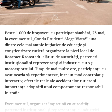
Periuța folosește interfața HUAWEI HiLink pentru
conectarea prin bluetooth la HUAWEI AI Life APP, prin
intermediul căreia utilizatorii pot simți pe deplin
confortul oferit de era IoT. Aceștia primesc feedback în
timp real privind perierea dinților și planuri
personalizate de curățare care răspund științific
Peste 1.000 de brașoveni au participat sâmbătă, 23 mai,
diferitelor cerințe și oferă o experiență inteligentă de
la evenimentul „Condu Prudent! Alege Viața!”, una
periere a dinților.
dintre cele mai ample inițiative de educație și
conștientizare rutieră organizate la nivel local de
HUAWEI HiLink Smart, 36 de moduri de curățare,
Rotaract Kronstadt, alături de autorități, parteneri
nucleu puternic, autonomie impresionantă
instituționali și reprezentanți ai industriei auto și
motorsportului. Timp de mai multe ore, participanții au
avut ocazia să experimenteze, într-un mod controlat și
interactiv, efectele reale ale accidentelor rutiere și
Smart Internet HUAWEI AI Life APP vizualizează, pe
importanța adoptării unui comportament responsabil
smartphone sau tabletă, 6 zone și 16 suprafețe din
în trafic.
cavitatea bucală, efectuează monitorizare în timp real și
corectează gesturile de periere, ajutând la formarea unei
Evenimentul, organizat împreună cu autorități,
rutine sănătoase de spălare a dinților. Sistemul de
parteneri instituționali și reprezentanți ai industriei