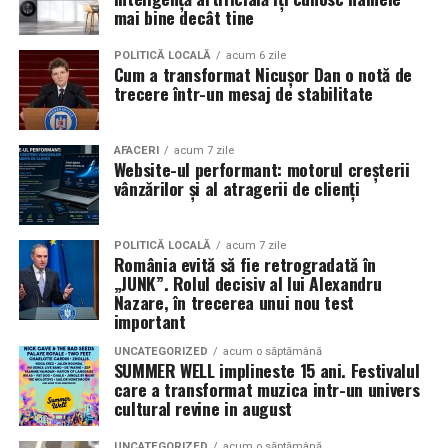
în mai multe orașe.
mai bine decât tine
Sursa articol:
BVON.ro
Pe
11 februarie
va avea loc proiecția specială
„În pielea
POLITICĂ LOCALĂ
acum 6 zile
Cum a transformat Nicușor Dan o notă de
mea”
de la
Cinema City din City Park Constanța
,
de la
trecere într-un mesaj de stabilitate
18:30
, unde
regizorul Paul Decu și actrița Azaleea
Necula
, originari din Constanța și împrejurimi, vor
prezenta filmul alături de colegii lor
Ioana State,
AFACERI
acum 7 zile
Website-ul performant: motorul creșterii
Alexandra Răduță și Gabriel Vatavu.
vânzărilor și al atragerii de clienți
Cinema City Shopping City Galați
invită spectatorii
pe
12 februarie de la 18:30
la întâlnirea cu actrițele
Ioana
POLITICĂ LOCALĂ
acum 7 zile
România evită să fie retrogradată în
State și Azaleea Necula și regizorul Paul Decu.
„JUNK”. Rolul decisiv al lui Alexandru
Nazare, în trecerea unui nou test
Pe 13 februarie la ora 18:30
, spectatorii din
Iași
sunt
important
invitați la proiecția specială din
Cinema City Iulius
UNCATEGORIZED
acum o săptămână
Mall
, alături de regizorul
Paul Decu
și de
SUMMER WELL implineste 15 ani. Festivalul
actorii
Gabriel Vatavu, Sergiu Costache, Azaleea
care a transformat muzica intr-un univers
cultural revine in august
Necula, Alexandra Răduță.
UNCATEGORIZED
acum o săptămână