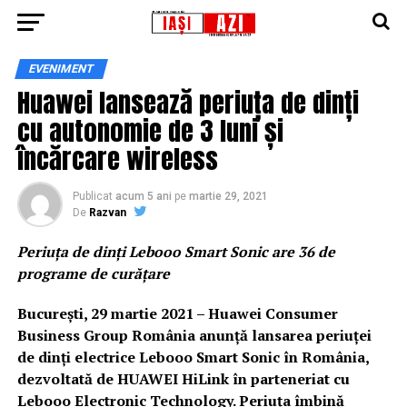
EVENIMENT
Huawei lansează periuța de dinți
cu autonomie de 3 luni și
încărcare wireless
Publicat
acum 5 ani
pe
martie 29, 2021
De
Razvan
Periuța de dinți Lebooo Smart Sonic are 36 de
programe de curățare
București, 29 martie 2021 – Huawei Consumer
Business Group România anunță lansarea periuței
de dinți electrice Lebooo Smart Sonic în România,
dezvoltată de HUAWEI HiLink în parteneriat cu
Lebooo Electronic Technology. Periuța îmbină