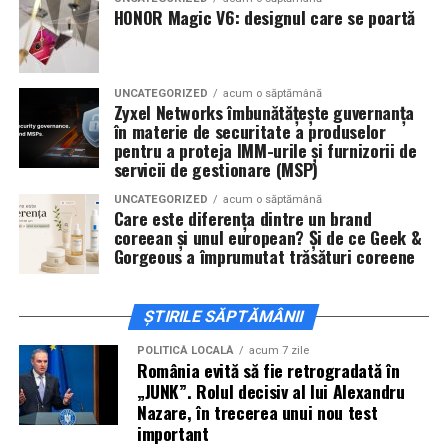
De „Ziua Îndrăgostiților”, pe
14 februarie, în Cinema
HONOR Magic V6: designul care se poartă
City Iulius Mall Suceava, de la 18:30
, spectatorii sunt
invitați la film alături de regizorul
Paul Decu
și de
actorii
Sergiu Costache, Vlad si Oana Gherman,
UNCATEGORIZED
acum o săptămână
Alexandra Răduță.
Zyxel Networks îmbunătățește guvernanța
în materie de securitate a produselor
Cineplexx Băneasa Shopping City
pentru a proteja IMM-urile și furnizorii de
servicii de gestionare (MSP)
București
găzduiește o proiecție specială în prezența
întregii echipe pe
15 februarie, de la 17:30.
UNCATEGORIZED
acum o săptămână
Care este diferența dintre un brand
coreean și unul european? Și de ce Geek &
În
Craiova
, regizorul
Paul Decu
și actorii
Sergiu
Gorgeous a împrumutat trăsături coreene
Costache, Azaleea Necula și Oana Gherman
vor
ajunge la cinematograful
Inspire VIP Electroputere
Mall pe 16 februarie de la ora 18:00
.
ȘTIRILE SĂPTĂMÂNII
Actorii
Vlad Gherman, Oana Gherman și Ioana
POLITICĂ LOCALĂ
acum 7 zile
România evită să fie retrogradată în
Ginghină
vin la întâlnirea cu publicul din
Cinema City
„JUNK”. Rolul decisiv al lui Alexandru
Vivo! Pitești pe 17 februarie, de la 18:30
și vor
Nazare, în trecerea unui nou test
participa la o discuție după proiecție, alături de
important
regizorul
Paul Decu.