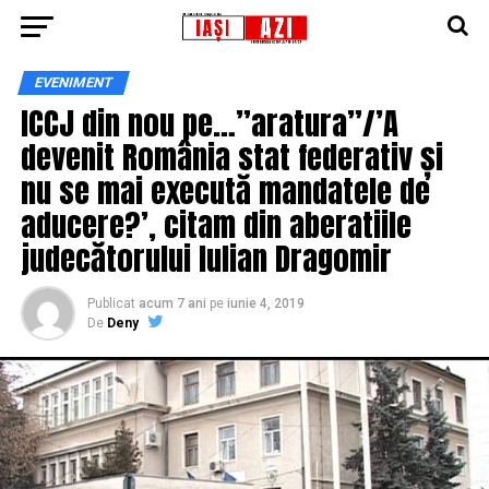
EVENIMENT
ICCJ din nou pe…”aratura”/’A
devenit România stat federativ și
nu se mai execută mandatele de
aducere?’, citam din aberatiile
judecătorului Iulian Dragomir
Publicat
acum 7 ani
pe
iunie 4, 2019
De
Deny