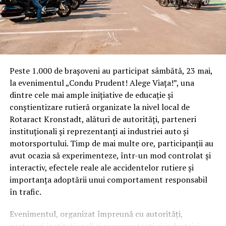
stopat ca acesta sa ajunga chiar seful acestei
structuri.
Individul de joasa speta de la “mascatii” Politiei
Locale Ploiesti este mason!
Peste 1.000 de brașoveni au participat sâmbătă, 23 mai,
Fals si uz de fals in declaratia de avere si interese a
la evenimentul „Condu Prudent! Alege Viața!”, una
masonului de la mascati
dintre cele mai ample inițiative de educație și
conștientizare rutieră organizate la nivel local de
Nedeclararea calităţii de membru într-o astfel de
Rotaract Kronstadt, alături de autorități, parteneri
Asociaţie – M.L.I.U.R., denotă o intenţia de disimulare a
instituționali și reprezentanți ai industriei auto și
acestei calităţi (mason), intenţie a cărui motivaţie, scop,
motorsportului. Timp de mai multe ore, participanții au
din punct de vedere penal interesează, prezenţa acestei
avut ocazia să experimenteze, într-un mod controlat și
intenţii conduce fără echivoc la realizarea conţinutului
interactiv, efectele reale ale accidentelor rutiere și
constitutiv al infracţiunii de fals în declaraţii.
importanța adoptării unui comportament responsabil
în trafic.
Infracţiunea de fals în declaraţii este o infracţiune care
se comite doar cu intenţie directă şi constă în declararea
Evenimentul, organizat împreună cu autorități,
necorespunzătoare a adevărului.