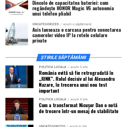
Dincolo de capacitatea bateriei: cum
regândește HONOR Magic V6 autonomia
Cineplexx Băneasa Shopping City
unui telefon pliabil
București
găzduiește o proiecție specială în prezența
întregii echipe pe
15 februarie, de la 17:30.
UNCATEGORIZED
acum o săptămână
Axis lanseaza o carcasa pentru conectarea
camerelor video IP la retele celulare
În
Craiova
, regizorul
Paul Decu
și actorii
Sergiu
private
Costache, Azaleea Necula și Oana Gherman
vor
ajunge la cinematograful
Inspire VIP Electroputere
Mall pe 16 februarie de la ora 18:00
.
ȘTIRILE SĂPTĂMÂNII
Actorii
Vlad Gherman, Oana Gherman și Ioana
POLITICĂ LOCALĂ
acum 5 zile
România evită să fie retrogradată în
Ginghină
vin la întâlnirea cu publicul din
Cinema City
„JUNK”. Rolul decisiv al lui Alexandru
Vivo! Pitești pe 17 februarie, de la 18:30
și vor
Nazare, în trecerea unui nou test
participa la o discuție după proiecție, alături de
important
regizorul
Paul Decu.
POLITICĂ LOCALĂ
acum 4 zile
Cum a transformat Nicușor Dan o notă
Caravana
„În pielea mea”
ajunge la
Cinema City
de trecere într-un mesaj de stabilitate
Shopping City Ploiești, pe 18 februarie,
de la 18:30, la
proiecția specială introdusă de regizorul
Paul Decu
,
UNCATEGORIZED
acum 6 zile