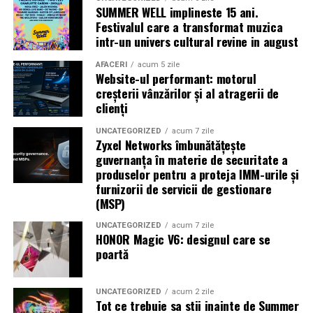
alături de actorii
Ioana State, Vlad și Oana Gherman,
SUMMER WELL implineste 15 ani.
Azaleea Necula și Gabriel Vatavu.
Festivalul care a transformat muzica
intr-un univers cultural revine in august
O comedie actuală și spumoasă, filmul
„În pielea
mea”
este distribuit de T.R.I.B.E. Films.
AFACERI
acum 5 zile
Website-ul performant: motorul
creșterii vânzărilor și al atragerii de
TRAILER:
https://bit.ly/InPieleaMea
clienți
Site oficial:
inpieleamea.ro
UNCATEGORIZED
acum 7 zile
Zyxel Networks îmbunătățește
Mai multe detalii, imagini de la filmări, fragmente din
guvernanța în materie de securitate a
film, declarații din partea actorilor și informații despre
produselor pentru a proteja IMM-urile și
concursuri sunt disponibile pe paginile social media ale
furnizorii de servicii de gestionare
filmului de
Facebook
,
Instagram
,
TikTok
.
(MSP)
Adrian Pădurețu semnează imaginea filmului. De sunet
UNCATEGORIZED
acum 7 zile
HONOR Magic V6: designul care se
s-a ocupat Bogdan Ivanovici, de scenografie Anca
poartă
Miron, iar de costume Francisca Vass.
„În Pielea Mea”
este un film produs de: CB MOTION
UNCATEGORIZED
acum 2 zile
Tot ce trebuie sa stii inainte de Summer
PICTURES.