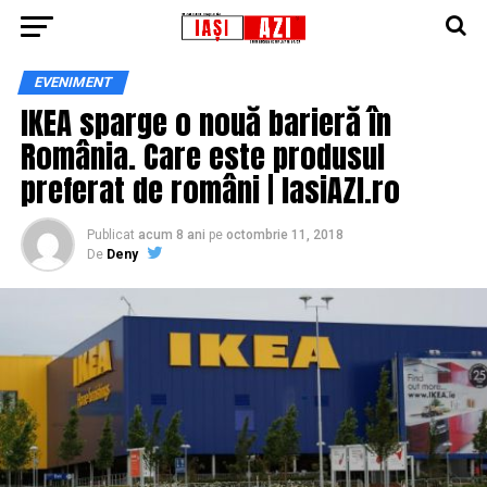
EVENIMENT
IKEA sparge o nouă barieră în
România. Care este produsul
preferat de români | IasiAZI.ro
Publicat
acum 8 ani
pe
octombrie 11, 2018
De
Deny