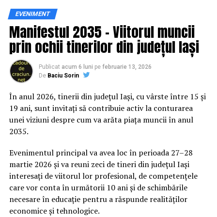
Siguranța rutieră, adusă mai
EVENIMENT
Manifestul 2035 – Viitorul muncii
aproape de comunitate
prin ochii tinerilor din județul Iași
Datele privind accidentele rutiere din România continuă
să evidențieze necesitatea unor inițiative de educație și
Publicat
acum 6 luni
pe
februarie 13, 2026
De
Baciu Sorin
prevenție. În 2025, peste 3.000 de persoane au fost
rănite grav în accidente rutiere, iar mai mult de 1.300 și-
În anul 2026, tinerii din județul Iași, cu vârste între 15 și
au pierdut viața pe șoselele din țară.
19 ani, sunt invitați să contribuie activ la conturarea
unei viziuni despre cum va arăta piața muncii în anul
În acest context, campania „Condu Prudent! Alege
2035.
Viața!” își propune să transforme informația teoretică
într-o experiență directă, prin simulări și demonstrații
Evenimentul principal va avea loc în perioada 27–28
care îi ajută pe participanți să înțeleagă concret
martie 2026 și va reuni zeci de tineri din județul Iași
impactul deciziilor luate în trafic.
interesați de viitorul lor profesional, de competențele
care vor conta în următorii 10 ani și de schimbările
Comunitatea și colaborarea
necesare în educație pentru a răspunde realităților
economice și tehnologice.
dintre instituții fac diferența