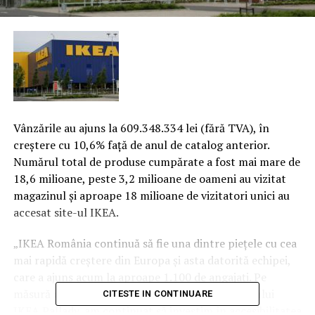
Vânzările au ajuns la 609.348.334 lei (fără TVA), în
creştere cu 10,6% faţă de anul de catalog anterior.
Numărul total de produse cumpărate a fost mai mare de
18,6 milioane, peste 3,2 milioane de oameni au vizitat
magazinul şi aproape 18 milioane de vizitatori unici au
accesat site-ul IKEA.
„IKEA România continuă să fie una dintre pieţele cu cea
mai rapidă creştere din Europa şi asta datorită echipei,
care a ajuns acum la aproape 1.100 de angajaţi.
Pe
măsură ce ne apropiem de deschiderea magazinului
CITESTE IN CONTINUARE
IKEA Pallady, am continuat să investim în accesibilitatea