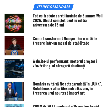
gamei noastre pentru cât mai mulţi oameni din România
ITI RECOMANDAM
prin deschiderea recentă a primelor două puncte de
Tot ce trebuie sa stii inainte de Summer Well
colectare din Timişoara şi Braşov, iar noi puncte sunt în
2026. Ghidul complet pentru editia
curs de dezvoltare în alte trei oraşe,” a declarat Stefan
aniversara de 15 ani
Vanoverbeke, Country Retail Manager IKEA SEE.
Din totalul celor 18,6 milioane de produse IKEA care au
Cum a transformat Nicușor Dan o notă de
trecere într-un mesaj de stabilitate
ajuns în casele românilor, 62,4% au fost articole de
mobilier şi 37,6% accesorii. Cea mai bine vândută familie
de mobilier de dormitor a fost HEMNES, cu 29.452 de
bucăţi, în timp ce gama de lenjerii de pat NATTJASMIN
Website-ul performant: motorul creșterii
vânzărilor și al atragerii de clienți
a fost cea mai populară în categoria accesorii, cu 68.871
bucăţi vândute, iar albul a fost preferat de cei mai mulţi
dintre cumpărători. Când vine vorba de IKEA FOOD, cel
mai mai bine vândute au fost chifteluţele suedeze cu
România evită să fie retrogradată în „JUNK”.
Rolul decisiv al lui Alexandru Nazare, în
peste şase milioane de bucăţi, în timp ce lungimea de
trecerea unui nou test important
474 de km a celor aproape trei milioane de hot-dogs
vânduţi ar acoperi distanţa de la Bucureşti la Constanţa
SUMMER WELL implineste 15 ani. Festivalul
dus-întors.