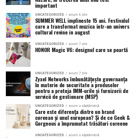
Necula
, originari din Constanța și împrejurimi, vor
important
prezenta filmul alături de colegii lor
Ioana State,
UNCATEGORIZED
acum 6 zile
Alexandra Răduță și Gabriel Vatavu.
SUMMER WELL implineste 15 ani. Festivalul
care a transformat muzica intr-un univers
cultural revine in august
Cinema City Shopping City Galați
invită spectatorii
pe
12 februarie de la 18:30
la întâlnirea cu actrițele
Ioana
UNCATEGORIZED
acum 7 zile
State și Azaleea Necula și regizorul Paul Decu.
HONOR Magic V6: designul care se poartă
Pe 13 februarie la ora 18:30
, spectatorii din
Iași
sunt
invitați la proiecția specială din
Cinema City Iulius
UNCATEGORIZED
acum 7 zile
Mall
, alături de regizorul
Paul Decu
și de
Zyxel Networks îmbunătățește guvernanța
actorii
Gabriel Vatavu, Sergiu Costache, Azaleea
în materie de securitate a produselor
pentru a proteja IMM-urile și furnizorii de
Necula, Alexandra Răduță.
servicii de gestionare (MSP)
De „Ziua Îndrăgostiților”, pe
14 februarie, în Cinema
UNCATEGORIZED
acum o săptămână
Care este diferența dintre un brand
City Iulius Mall Suceava, de la 18:30
, spectatorii sunt
coreean și unul european? Și de ce Geek &
invitați la film alături de regizorul
Paul Decu
și de
Gorgeous a împrumutat trăsături coreene
actorii
Sergiu Costache, Vlad si Oana Gherman,
Alexandra Răduță.
UNCATEGORIZED
acum o săptămână