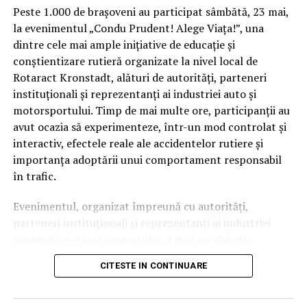
Peste 1.000 de brașoveni au participat sâmbătă, 23 mai,
IasiAZI.ro
la evenimentul „Condu Prudent! Alege Viața!”, una
dintre cele mai ample inițiative de educație și
conștientizare rutieră organizate la nivel local de
ARTICOLE PE ACEIASI TEMA:
PRIMA
Rotaract Kronstadt, alături de autorități, parteneri
URMATORUL
instituționali și reprezentanți ai industriei auto și
EXCLUSIV Mutare gigant pregătită pe piața asigurărilor.
motorsportului. Timp de mai multe ore, participanții au
Sunt companii cu peste un milion de clienți | IasiAZI.ro
avut ocazia să experimenteze, într-un mod controlat și
NU RATATI
interactiv, efectele reale ale accidentelor rutiere și
Dovada că se poate şi fără autostrăzi. Moldova intră pe
importanța adoptării unui comportament responsabil
harta investitorilor | IasiAZI.ro
în trafic.
Evenimentul, organizat împreună cu autorități,
parteneri instituționali și reprezentanți ai industriei
automotive și motorsportului, a avut ca obiectiv
principal transformarea prevenției într-o experiență
CITESTE IN CONTINUARE
practică și accesibilă publicului larg.