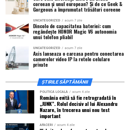
coreean și unul european? Și de ce Geek &
invitați la film alături de regizorul
Paul Decu
și de
Gorgeous a împrumutat trăsături coreene
actorii
Sergiu Costache, Vlad si Oana Gherman,
Alexandra Răduță.
UNCATEGORIZED
acum 7 zile
Dincolo de capacitatea bateriei: cum
regândește HONOR Magic V6 autonomia
Cineplexx Băneasa Shopping City
unui telefon pliabil
București
găzduiește o proiecție specială în prezența
întregii echipe pe
15 februarie, de la 17:30.
UNCATEGORIZED
acum 7 zile
Axis lanseaza o carcasa pentru conectarea
camerelor video IP la retele celulare
În
Craiova
, regizorul
Paul Decu
și actorii
Sergiu
private
Costache, Azaleea Necula și Oana Gherman
vor
ajunge la cinematograful
Inspire VIP Electroputere
Mall pe 16 februarie de la ora 18:00
.
ȘTIRILE SĂPTĂMÂNII
Actorii
Vlad Gherman, Oana Gherman și Ioana
POLITICĂ LOCALĂ
acum 4 zile
România evită să fie retrogradată în
Ginghină
vin la întâlnirea cu publicul din
Cinema City
„JUNK”. Rolul decisiv al lui Alexandru
Vivo! Pitești pe 17 februarie, de la 18:30
și vor
Nazare, în trecerea unui nou test
participa la o discuție după proiecție, alături de
important
regizorul
Paul Decu.
AFACERI
acum 4 zile