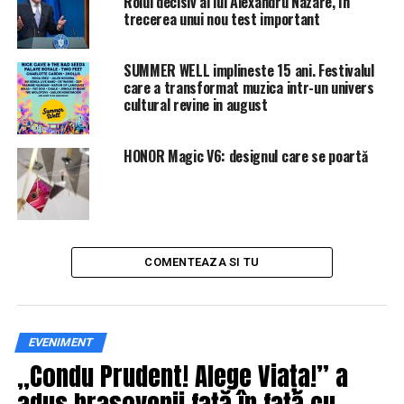
Rolul decisiv al lui Alexandru Nazare, în
Facebook a recunoscut! Milioane de conturi au fost
trecerea unui nou test important
AFECTATE! Vezi ce informații au sustras hackerii la
atacul masiv din septembrie | IasiAZI.ro
SUMMER WELL implineste 15 ani. Festivalul
NU RATATI
care a transformat muzica intr-un univers
Locurile din România unde se construiesc cele mai mari
cultural revine in august
nave de crozieră din lume | IasiAZI.ro
HONOR Magic V6: designul care se poartă
COMENTEAZA SI TU
EVENIMENT
„Condu Prudent! Alege Viața!” a
adus brașovenii față în față cu