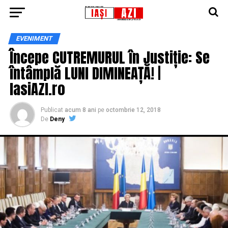
EVENIMENT
Începe CUTREMURUL în Justiție: Se
întâmplă LUNI DIMINEAȚĂ! |
IasiAZI.ro
Publicat
acum 8 ani
pe
octombrie 12, 2018
De
Deny