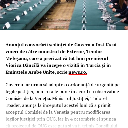
Anunţul convocării şedinţei de Guvern a fost făcut
vineri de către ministrul de Externe, Teodor
Meleşanu, care a precizat că tot luni premierul
Viorica Dăncilă va începe o vizită în Turcia şi în
Emiratele Arabe Unite, scrie
news.ro.
Guvernul ar urma să adopte o ordonanţă de urgenţă pe
legile justiţiei, pentru a le pune în acord cu observaţiile
Comisiei de la Veneţia. Ministrul Justiţiei, Tudorel
Toader, anunţa la începutul acestei luni că a primit
acceptul Comisiei de la Veneţia pentru modificarea
legilor justiţiei prin OUG, iar în 4 octombrie el spunea
că proiectul de OUG este gata şi va fi trimis Consiliului