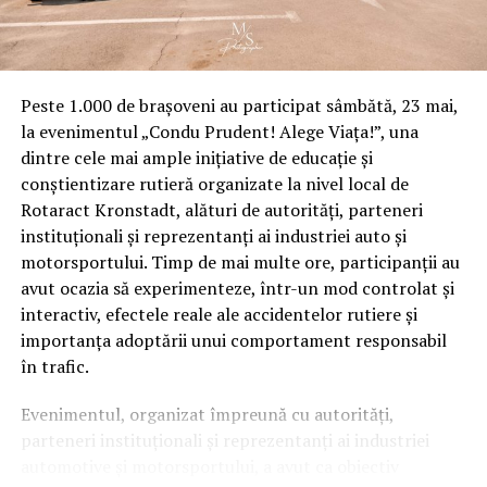
Peste 1.000 de brașoveni au participat sâmbătă, 23 mai,
la evenimentul „Condu Prudent! Alege Viața!”, una
dintre cele mai ample inițiative de educație și
conștientizare rutieră organizate la nivel local de
Rotaract Kronstadt, alături de autorități, parteneri
instituționali și reprezentanți ai industriei auto și
motorsportului. Timp de mai multe ore, participanții au
avut ocazia să experimenteze, într-un mod controlat și
interactiv, efectele reale ale accidentelor rutiere și
importanța adoptării unui comportament responsabil
în trafic.
Evenimentul, organizat împreună cu autorități,
parteneri instituționali și reprezentanți ai industriei
automotive și motorsportului, a avut ca obiectiv