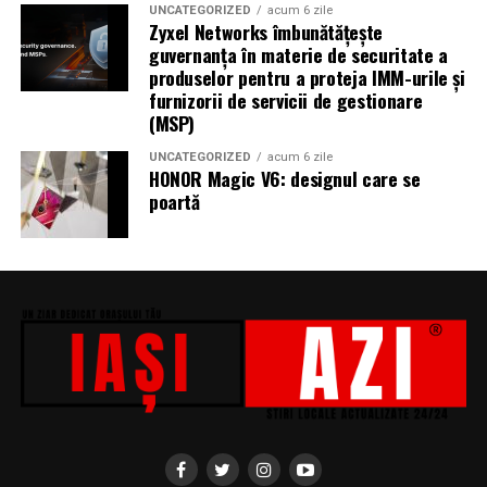
Miron, iar de costume Francisca Vass.
UNCATEGORIZED
acum 6 zile
Zyxel Networks îmbunătățește
„În Pielea Mea”
este un film produs de: CB MOTION
guvernanța în materie de securitate a
produselor pentru a proteja IMM-urile și
PICTURES.
furnizorii de servicii de gestionare
(MSP)
Producător asociat: MAGNETIC MEDIA PRODUCTIONS
UNCATEGORIZED
acum 6 zile
Producător: Claudiu Boboc
HONOR Magic V6: designul care se
poartă
Producător executiv: Adela Mara
Manager producție: Iulia Cezara Roșu
Casting: ELEPHANT MEDIA
Realizat cu sprijinul:
Co-finanțatori:
C&C HOUSE RESIDENCE, S&I BEST
CORPORATION WEB DESIGN, CLIMA FREON
Sponsori
: CLINICA RMN TINERETULUI; CLINICA