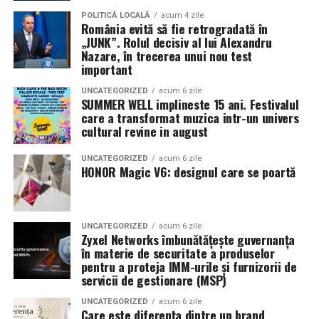
Pe
11 februarie
va avea loc proiecția specială
„În pielea
POLITICĂ LOCALĂ
acum 4 zile
România evită să fie retrogradată în
mea”
de la
Cinema City din City Park Constanța
,
de la
„JUNK”. Rolul decisiv al lui Alexandru
18:30
, unde
regizorul Paul Decu și actrița Azaleea
Nazare, în trecerea unui nou test
Necula
, originari din Constanța și împrejurimi, vor
important
prezenta filmul alături de colegii lor
Ioana State,
UNCATEGORIZED
acum 6 zile
Alexandra Răduță și Gabriel Vatavu.
SUMMER WELL implineste 15 ani. Festivalul
care a transformat muzica intr-un univers
cultural revine in august
Cinema City Shopping City Galați
invită spectatorii
pe
12 februarie de la 18:30
la întâlnirea cu actrițele
Ioana
UNCATEGORIZED
acum 6 zile
State și Azaleea Necula și regizorul Paul Decu.
HONOR Magic V6: designul care se poartă
Pe 13 februarie la ora 18:30
, spectatorii din
Iași
sunt
invitați la proiecția specială din
Cinema City Iulius
UNCATEGORIZED
acum 6 zile
Mall
, alături de regizorul
Paul Decu
și de
Zyxel Networks îmbunătățește guvernanța
actorii
Gabriel Vatavu, Sergiu Costache, Azaleea
în materie de securitate a produselor
pentru a proteja IMM-urile și furnizorii de
Necula, Alexandra Răduță.
servicii de gestionare (MSP)
De „Ziua Îndrăgostiților”, pe
14 februarie, în Cinema
UNCATEGORIZED
acum 6 zile
Care este diferența dintre un brand
City Iulius Mall Suceava, de la 18:30
, spectatorii sunt