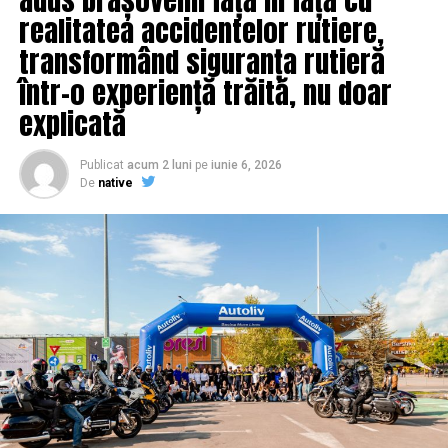
realitatea accidentelor rutiere,
transformând siguranța rutieră
într-o experiență trăită, nu doar
explicată
Publicat
acum 2 luni
pe
iunie 6, 2026
De
native