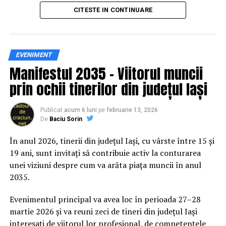
principal transformarea prevenției într-o experiență
CITESTE IN CONTINUARE
practică și accesibilă publicului larg.
Siguranța rutieră, adusă mai
EVENIMENT
Manifestul 2035 – Viitorul muncii
aproape de comunitate
prin ochii tinerilor din județul Iași
Datele privind accidentele rutiere din România continuă
să evidențieze necesitatea unor inițiative de educație și
Publicat
acum 6 luni
pe
februarie 13, 2026
De
Baciu Sorin
prevenție. În 2025, peste 3.000 de persoane au fost
rănite grav în accidente rutiere, iar mai mult de 1.300 și-
În anul 2026, tinerii din județul Iași, cu vârste între 15 și
au pierdut viața pe șoselele din țară.
19 ani, sunt invitați să contribuie activ la conturarea
unei viziuni despre cum va arăta piața muncii în anul
În acest context, campania „Condu Prudent! Alege
2035.
Viața!” își propune să transforme informația teoretică
într-o experiență directă, prin simulări și demonstrații
Evenimentul principal va avea loc în perioada 27–28
care îi ajută pe participanți să înțeleagă concret
martie 2026 și va reuni zeci de tineri din județul Iași
impactul deciziilor luate în trafic.
interesați de viitorul lor profesional, de competențele