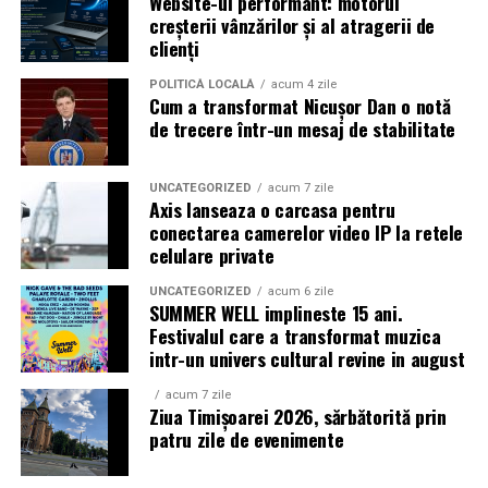
Website-ul performant: motorul
Caravana
„În pielea mea”
ajunge la
Cinema City
creșterii vânzărilor și al atragerii de
Shopping City Ploiești, pe 18 februarie,
de la 18:30, la
clienți
proiecția specială introdusă de regizorul
Paul Decu
,
alături de actorii
Ioana State, Vlad și Oana Gherman,
POLITICĂ LOCALĂ
acum 4 zile
Cum a transformat Nicușor Dan o notă
Azaleea Necula și Gabriel Vatavu.
de trecere într-un mesaj de stabilitate
O comedie actuală și spumoasă, filmul
„În pielea
mea”
este distribuit de T.R.I.B.E. Films.
UNCATEGORIZED
acum 7 zile
Axis lanseaza o carcasa pentru
conectarea camerelor video IP la retele
TRAILER:
https://bit.ly/InPieleaMea
celulare private
Site oficial:
inpieleamea.ro
UNCATEGORIZED
acum 6 zile
SUMMER WELL implineste 15 ani.
Mai multe detalii, imagini de la filmări, fragmente din
Festivalul care a transformat muzica
film, declarații din partea actorilor și informații despre
intr-un univers cultural revine in august
concursuri sunt disponibile pe paginile social media ale
filmului de
Facebook
,
Instagram
,
TikTok
.
acum 7 zile
Ziua Timișoarei 2026, sărbătorită prin
patru zile de evenimente
Adrian Pădurețu semnează imaginea filmului. De sunet
s-a ocupat Bogdan Ivanovici, de scenografie Anca