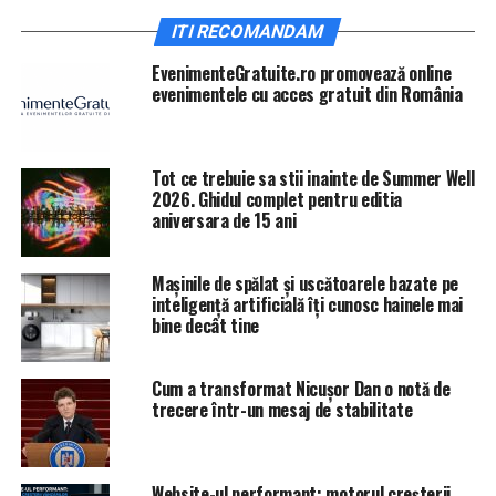
lăsat la dezgheţat în cuve mari, în apă, iar deasupra
ITI RECOMANDAM
acestuia este pus potenţiatorul de gust de somon.
EvenimenteGratuite.ro promovează online
IasiAZI.ro
evenimentele cu acces gratuit din România
ARTICOLE PE ACEIASI TEMA:
PRIMA
Tot ce trebuie sa stii inainte de Summer Well
URMATORUL
2026. Ghidul complet pentru editia
Milioane de oameni sunt monitorizați prin telefon.
aniversara de 15 ani
DOVADA clară că suntem urmăriți | IasiAZI.ro
NU RATATI
Mașinile de spălat și uscătoarele bazate pe
Tragedie fără margini! O celebră jurnalistă a fost
inteligență artificială îți cunosc hainele mai
torturată și ucisă | IasiAZI.ro
bine decât tine
Cum a transformat Nicușor Dan o notă de
trecere într-un mesaj de stabilitate
Website-ul performant: motorul creșterii