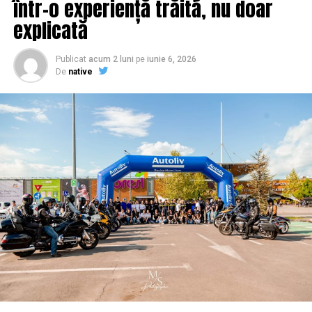
într-o experiență trăită, nu doar
explicată
Publicat
acum 2 luni
pe
iunie 6, 2026
De
native