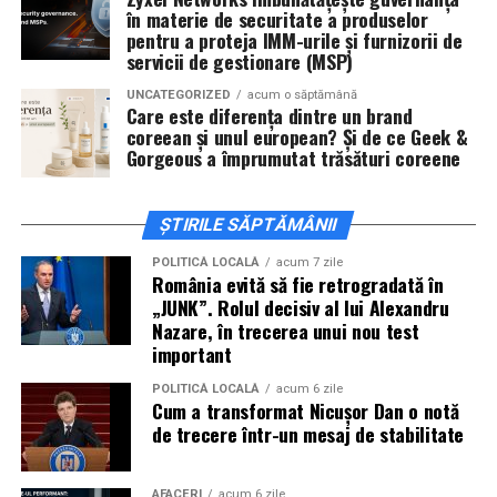
în materie de securitate a produselor
Cineplexx Băneasa Shopping City
pentru a proteja IMM-urile și furnizorii de
servicii de gestionare (MSP)
București
găzduiește o proiecție specială în prezența
întregii echipe pe
15 februarie, de la 17:30.
UNCATEGORIZED
acum o săptămână
Care este diferența dintre un brand
coreean și unul european? Și de ce Geek &
În
Craiova
, regizorul
Paul Decu
și actorii
Sergiu
Gorgeous a împrumutat trăsături coreene
Costache, Azaleea Necula și Oana Gherman
vor
ajunge la cinematograful
Inspire VIP Electroputere
Mall pe 16 februarie de la ora 18:00
.
ȘTIRILE SĂPTĂMÂNII
Actorii
Vlad Gherman, Oana Gherman și Ioana
POLITICĂ LOCALĂ
acum 7 zile
România evită să fie retrogradată în
Ginghină
vin la întâlnirea cu publicul din
Cinema City
„JUNK”. Rolul decisiv al lui Alexandru
Vivo! Pitești pe 17 februarie, de la 18:30
și vor
Nazare, în trecerea unui nou test
participa la o discuție după proiecție, alături de
important
regizorul
Paul Decu.
POLITICĂ LOCALĂ
acum 6 zile
Cum a transformat Nicușor Dan o notă
Caravana
„În pielea mea”
ajunge la
Cinema City
de trecere într-un mesaj de stabilitate
Shopping City Ploiești, pe 18 februarie,
de la 18:30, la
proiecția specială introdusă de regizorul
Paul Decu
,
AFACERI
acum 6 zile