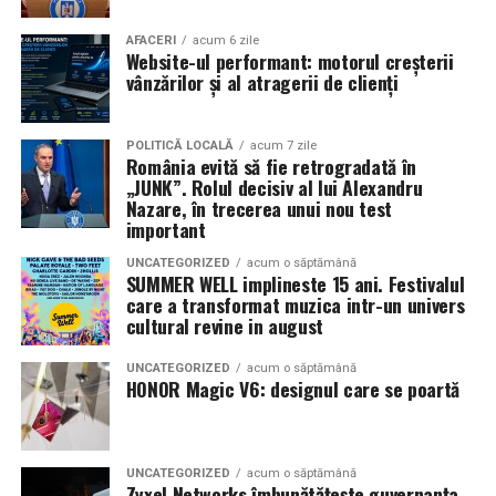
Necula
, originari din Constanța și împrejurimi, vor
prezenta filmul alături de colegii lor
Ioana State,
AFACERI
acum 6 zile
Website-ul performant: motorul creșterii
Alexandra Răduță și Gabriel Vatavu.
vânzărilor și al atragerii de clienți
Cinema City Shopping City Galați
invită spectatorii
pe
12 februarie de la 18:30
la întâlnirea cu actrițele
Ioana
POLITICĂ LOCALĂ
acum 7 zile
România evită să fie retrogradată în
State și Azaleea Necula și regizorul Paul Decu.
„JUNK”. Rolul decisiv al lui Alexandru
Nazare, în trecerea unui nou test
Pe 13 februarie la ora 18:30
, spectatorii din
Iași
sunt
important
invitați la proiecția specială din
Cinema City Iulius
UNCATEGORIZED
acum o săptămână
Mall
, alături de regizorul
Paul Decu
și de
SUMMER WELL implineste 15 ani. Festivalul
actorii
Gabriel Vatavu, Sergiu Costache, Azaleea
care a transformat muzica intr-un univers
cultural revine in august
Necula, Alexandra Răduță.
UNCATEGORIZED
acum o săptămână
De „Ziua Îndrăgostiților”, pe
14 februarie, în Cinema
HONOR Magic V6: designul care se poartă
City Iulius Mall Suceava, de la 18:30
, spectatorii sunt
invitați la film alături de regizorul
Paul Decu
și de
actorii
Sergiu Costache, Vlad si Oana Gherman,
UNCATEGORIZED
acum o săptămână
Alexandra Răduță.
Zyxel Networks îmbunătățește guvernanța