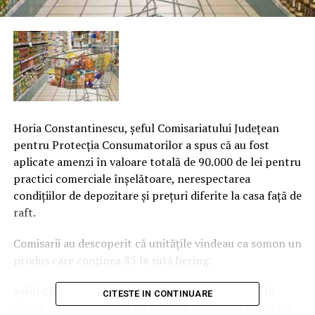
Horia Constantinescu, şeful Comisariatului Judeţean
pentru Protecţia Consumatorilor a spus că au fost
aplicate amenzi în valoare totală de 90.000 de lei pentru
practici comerciale înşelătoare, nerespectarea
condiţiilor de depozitare şi preţuri diferite la casa faţă de
raft.
Comisarii au descoperit că unităţile vindeau ca somon un
produs care conţinea 85 la sută hering.
Şeful CJPC a mai spus că, din informaţiile pe care le
CITESTE IN CONTINUARE
deţine, produsul respectiv provine din hering congelat,