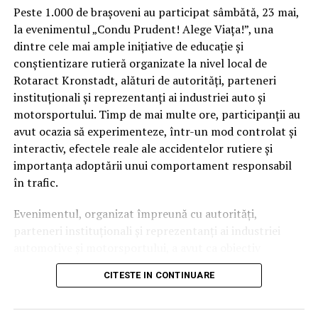
Peste 1.000 de brașoveni au participat sâmbătă, 23 mai,
la evenimentul „Condu Prudent! Alege Viața!”, una
dintre cele mai ample inițiative de educație și
conștientizare rutieră organizate la nivel local de
Rotaract Kronstadt, alături de autorități, parteneri
instituționali și reprezentanți ai industriei auto și
motorsportului. Timp de mai multe ore, participanții au
avut ocazia să experimenteze, într-un mod controlat și
interactiv, efectele reale ale accidentelor rutiere și
importanța adoptării unui comportament responsabil
în trafic.
Evenimentul, organizat împreună cu autorități,
parteneri instituționali și reprezentanți ai industriei
automotive și motorsportului, a avut ca obiectiv
principal transformarea prevenției într-o experiență
CITESTE IN CONTINUARE
practică și accesibilă publicului larg.