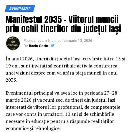
Siguranța rutieră, adusă mai
EVENIMENT
Manifestul 2035 – Viitorul muncii
aproape de comunitate
prin ochii tinerilor din județul Iași
Datele privind accidentele rutiere din România continuă
să evidențieze necesitatea unor inițiative de educație și
Publicat
acum 6 luni
pe
februarie 13, 2026
De
Baciu Sorin
prevenție. În 2025, peste 3.000 de persoane au fost
rănite grav în accidente rutiere, iar mai mult de 1.300 și-
În anul 2026, tinerii din județul Iași, cu vârste între 15 și
au pierdut viața pe șoselele din țară.
19 ani, sunt invitați să contribuie activ la conturarea
unei viziuni despre cum va arăta piața muncii în anul
În acest context, campania „Condu Prudent! Alege
2035.
Viața!” își propune să transforme informația teoretică
într-o experiență directă, prin simulări și demonstrații
Evenimentul principal va avea loc în perioada 27–28
care îi ajută pe participanți să înțeleagă concret
martie 2026 și va reuni zeci de tineri din județul Iași
impactul deciziilor luate în trafic.
interesați de viitorul lor profesional, de competențele
care vor conta în următorii 10 ani și de schimbările
Comunitatea și colaborarea
necesare în educație pentru a răspunde realităților
economice și tehnologice.
dintre instituții fac diferența