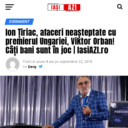
EVENIMENT
Ion Țiriac, afaceri neașteptate cu
premierul Ungariei, Viktor Orban!
Câți bani sunt în joc | IasiAZI.ro
Publicat
acum 8 ani
pe
septembrie 22, 2018
De
Deny