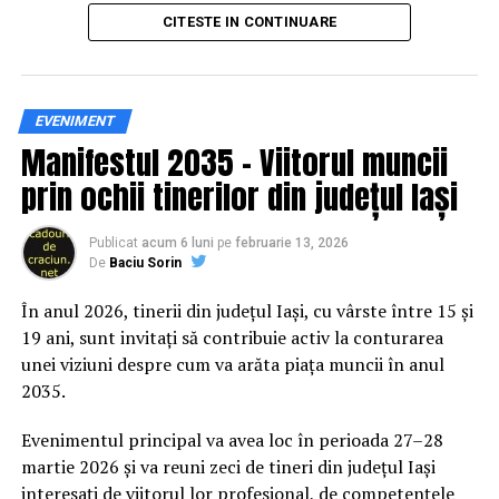
principal transformarea prevenției într-o experiență
CITESTE IN CONTINUARE
practică și accesibilă publicului larg.
Siguranța rutieră, adusă mai
EVENIMENT
Manifestul 2035 – Viitorul muncii
aproape de comunitate
prin ochii tinerilor din județul Iași
Datele privind accidentele rutiere din România continuă
să evidențieze necesitatea unor inițiative de educație și
Publicat
acum 6 luni
pe
februarie 13, 2026
De
Baciu Sorin
prevenție. În 2025, peste 3.000 de persoane au fost
rănite grav în accidente rutiere, iar mai mult de 1.300 și-
În anul 2026, tinerii din județul Iași, cu vârste între 15 și
au pierdut viața pe șoselele din țară.
19 ani, sunt invitați să contribuie activ la conturarea
unei viziuni despre cum va arăta piața muncii în anul
În acest context, campania „Condu Prudent! Alege
2035.
Viața!” își propune să transforme informația teoretică
într-o experiență directă, prin simulări și demonstrații
Evenimentul principal va avea loc în perioada 27–28
care îi ajută pe participanți să înțeleagă concret
martie 2026 și va reuni zeci de tineri din județul Iași
impactul deciziilor luate în trafic.
interesați de viitorul lor profesional, de competențele