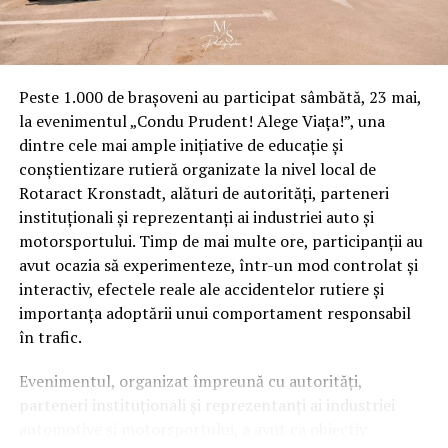
Peste 1.000 de brașoveni au participat sâmbătă, 23 mai,
la evenimentul „Condu Prudent! Alege Viața!”, una
dintre cele mai ample inițiative de educație și
conștientizare rutieră organizate la nivel local de
Rotaract Kronstadt, alături de autorități, parteneri
instituționali și reprezentanți ai industriei auto și
motorsportului. Timp de mai multe ore, participanții au
avut ocazia să experimenteze, într-un mod controlat și
interactiv, efectele reale ale accidentelor rutiere și
importanța adoptării unui comportament responsabil
în trafic.
Evenimentul, organizat împreună cu autorități,
parteneri instituționali și reprezentanți ai industriei
automotive și motorsportului, a avut ca obiectiv