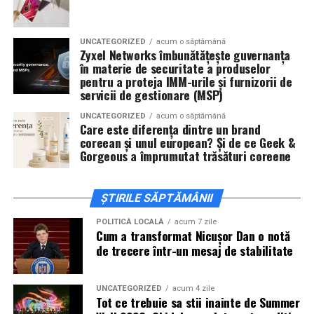
invitați la film alături de regizorul
Paul Decu
și de
actorii
Sergiu Costache, Vlad si Oana Gherman,
UNCATEGORIZED
acum o săptămână
Alexandra Răduță.
Zyxel Networks îmbunătățește guvernanța
în materie de securitate a produselor
Cineplexx Băneasa Shopping City
pentru a proteja IMM-urile și furnizorii de
servicii de gestionare (MSP)
București
găzduiește o proiecție specială în prezența
întregii echipe pe
15 februarie, de la 17:30.
UNCATEGORIZED
acum o săptămână
Care este diferența dintre un brand
coreean și unul european? Și de ce Geek &
În
Craiova
, regizorul
Paul Decu
și actorii
Sergiu
Gorgeous a împrumutat trăsături coreene
Costache, Azaleea Necula și Oana Gherman
vor
ajunge la cinematograful
Inspire VIP Electroputere
Mall pe 16 februarie de la ora 18:00
.
ȘTIRILE SĂPTĂMÂNII
Actorii
Vlad Gherman, Oana Gherman și Ioana
POLITICĂ LOCALĂ
acum 7 zile
Cum a transformat Nicușor Dan o notă
Ginghină
vin la întâlnirea cu publicul din
Cinema City
de trecere într-un mesaj de stabilitate
Vivo! Pitești pe 17 februarie, de la 18:30
și vor
participa la o discuție după proiecție, alături de
regizorul
Paul Decu.
UNCATEGORIZED
acum 4 zile
Tot ce trebuie sa stii inainte de Summer