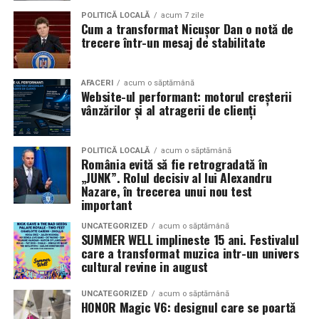
Pe
11 februarie
va avea loc proiecția specială
„În pielea
POLITICĂ LOCALĂ
acum 7 zile
Cum a transformat Nicușor Dan o notă de
mea”
de la
Cinema City din City Park Constanța
,
de la
trecere într-un mesaj de stabilitate
18:30
, unde
regizorul Paul Decu și actrița Azaleea
Necula
, originari din Constanța și împrejurimi, vor
prezenta filmul alături de colegii lor
Ioana State,
AFACERI
acum o săptămână
Website-ul performant: motorul creșterii
Alexandra Răduță și Gabriel Vatavu.
vânzărilor și al atragerii de clienți
Cinema City Shopping City Galați
invită spectatorii
pe
12 februarie de la 18:30
la întâlnirea cu actrițele
Ioana
POLITICĂ LOCALĂ
acum o săptămână
România evită să fie retrogradată în
State și Azaleea Necula și regizorul Paul Decu.
„JUNK”. Rolul decisiv al lui Alexandru
Nazare, în trecerea unui nou test
Pe 13 februarie la ora 18:30
, spectatorii din
Iași
sunt
important
invitați la proiecția specială din
Cinema City Iulius
UNCATEGORIZED
acum o săptămână
Mall
, alături de regizorul
Paul Decu
și de
SUMMER WELL implineste 15 ani. Festivalul
actorii
Gabriel Vatavu, Sergiu Costache, Azaleea
care a transformat muzica intr-un univers
cultural revine in august
Necula, Alexandra Răduță.
UNCATEGORIZED
acum o săptămână
De „Ziua Îndrăgostiților”, pe
14 februarie, în Cinema
HONOR Magic V6: designul care se poartă
City Iulius Mall Suceava, de la 18:30
, spectatorii sunt