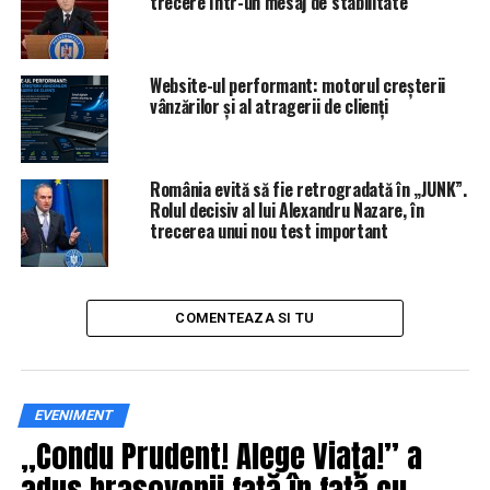
trecere într-un mesaj de stabilitate
Website-ul performant: motorul creșterii
vânzărilor și al atragerii de clienți
România evită să fie retrogradată în „JUNK”.
Rolul decisiv al lui Alexandru Nazare, în
trecerea unui nou test important
COMENTEAZA SI TU
EVENIMENT
„Condu Prudent! Alege Viața!” a
adus brașovenii față în față cu