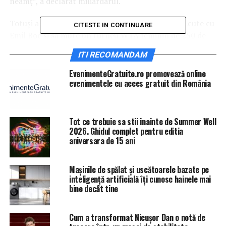
neamţ”, a declarat miliardarul.
Totuşi acesta a adăugat că ar dori mai întâi să discute cu
CITESTE IN CONTINUARE
Emil Boc şi să mute un turneu WTA feminin de 250 de
puncte aici.
ITI RECOMANDAM
IasiAZI.ro
EvenimenteGratuite.ro promovează online
evenimentele cu acces gratuit din România
ARTICOLE PE ACEIASI TEMA:
PRIMA
URMATORUL
Tot ce trebuie sa stii inainte de Summer Well
Decizie șocantă a autorităților locale! Orașul în care
2026. Ghidul complet pentru editia
este INTERZIS să ai pisici ca animale de companie |
aniversara de 15 ani
IasiAZI.ro
NU RATATI
Mașinile de spălat și uscătoarele bazate pe
ce s-a întâmplat cu părul său | IasiAZI.ro
inteligență artificială îți cunosc hainele mai
bine decât tine
Cum a transformat Nicușor Dan o notă de