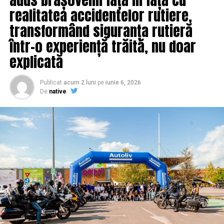
realitatea accidentelor rutiere,
transformând siguranța rutieră
într-o experiență trăită, nu doar
explicată
Publicat
acum 2 luni
pe
iunie 6, 2026
De
native