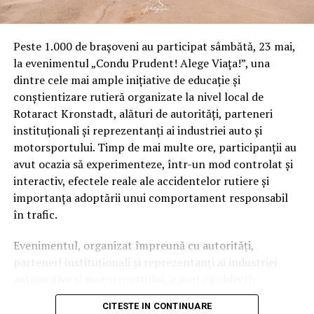
Peste 1.000 de brașoveni au participat sâmbătă, 23 mai,
la evenimentul „Condu Prudent! Alege Viața!”, una
dintre cele mai ample inițiative de educație și
conștientizare rutieră organizate la nivel local de
Rotaract Kronstadt, alături de autorități, parteneri
instituționali și reprezentanți ai industriei auto și
motorsportului. Timp de mai multe ore, participanții au
avut ocazia să experimenteze, într-un mod controlat și
interactiv, efectele reale ale accidentelor rutiere și
importanța adoptării unui comportament responsabil
în trafic.
Evenimentul, organizat împreună cu autorități,
parteneri instituționali și reprezentanți ai industriei
automotive și motorsportului, a avut ca obiectiv
principal transformarea prevenției într-o experiență
CITESTE IN CONTINUARE
practică și accesibilă publicului larg.