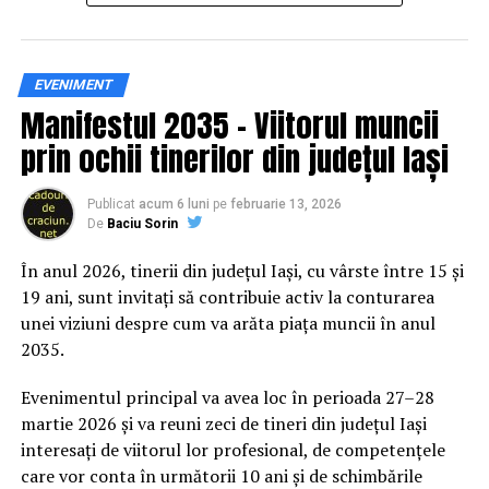
Siguranța rutieră, adusă mai
EVENIMENT
Manifestul 2035 – Viitorul muncii
aproape de comunitate
prin ochii tinerilor din județul Iași
Datele privind accidentele rutiere din România continuă
să evidențieze necesitatea unor inițiative de educație și
Publicat
acum 6 luni
pe
februarie 13, 2026
De
Baciu Sorin
prevenție. În 2025, peste 3.000 de persoane au fost
rănite grav în accidente rutiere, iar mai mult de 1.300 și-
În anul 2026, tinerii din județul Iași, cu vârste între 15 și
au pierdut viața pe șoselele din țară.
19 ani, sunt invitați să contribuie activ la conturarea
unei viziuni despre cum va arăta piața muncii în anul
În acest context, campania „Condu Prudent! Alege
2035.
Viața!” își propune să transforme informația teoretică
într-o experiență directă, prin simulări și demonstrații
Evenimentul principal va avea loc în perioada 27–28
care îi ajută pe participanți să înțeleagă concret
martie 2026 și va reuni zeci de tineri din județul Iași
impactul deciziilor luate în trafic.
interesați de viitorul lor profesional, de competențele
care vor conta în următorii 10 ani și de schimbările