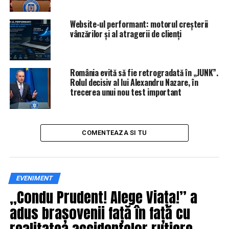
Website-ul performant: motorul creșterii
vânzărilor și al atragerii de clienți
România evită să fie retrogradată în „JUNK”.
Rolul decisiv al lui Alexandru Nazare, în
trecerea unui nou test important
COMENTEAZA SI TU
IasiAZI.ro
ARTICOLE PE ACEIASI TEMA:
PRIMA
EVENIMENT
URMATORUL
Ion Țiriac, afaceri neașteptate cu premierul Ungariei,
„Condu Prudent! Alege Viața!” a
Viktor Orban! Câți bani sunt în joc | IasiAZI.ro
adus brașovenii față în față cu
NU RATATI
realitatea accidentelor rutiere,
Surpriză uriașă! Ce facultate a absolvit Mircea Badea și