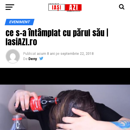
EVENIMENT
ce s-a întâmplat cu părul său |
IasiAZI.ro
Publicat
acum 8 ani
pe
septembrie 22, 2018
De
Deny