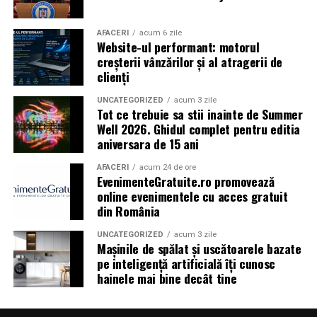
Shopping City Ploiești, pe 18 februarie,
de la 18:30, la
proiecția specială introdusă de regizorul
Paul Decu
,
alături de actorii
Ioana State, Vlad și Oana Gherman,
AFACERI
acum 6 zile
Website-ul performant: motorul
Azaleea Necula și Gabriel Vatavu.
creșterii vânzărilor și al atragerii de
clienți
O comedie actuală și spumoasă, filmul
„În pielea
mea”
este distribuit de T.R.I.B.E. Films.
UNCATEGORIZED
acum 3 zile
Tot ce trebuie sa stii inainte de Summer
Well 2026. Ghidul complet pentru editia
TRAILER:
https://bit.ly/InPieleaMea
aniversara de 15 ani
Site oficial:
inpieleamea.ro
AFACERI
acum 24 de ore
EvenimenteGratuite.ro promovează
Mai multe detalii, imagini de la filmări, fragmente din
online evenimentele cu acces gratuit
film, declarații din partea actorilor și informații despre
din România
concursuri sunt disponibile pe paginile social media ale
filmului de
Facebook
,
Instagram
,
TikTok
.
UNCATEGORIZED
acum 3 zile
Mașinile de spălat și uscătoarele bazate
pe inteligență artificială îți cunosc
Adrian Pădurețu semnează imaginea filmului. De sunet
hainele mai bine decât tine
s-a ocupat Bogdan Ivanovici, de scenografie Anca
Miron, iar de costume Francisca Vass.