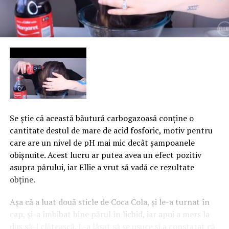
Se ştie că această băutură carbogazoasă conţine o
cantitate destul de mare de acid fosforic, motiv pentru
care are un nivel de pH mai mic decât şampoanele
obişnuite. Acest lucru ar putea avea un efect pozitiv
asupra părului, iar Ellie a vrut să vadă ce rezultate
obţine.
Aşa că a luat două sticle de Coca Cola, şi le-a turnat în
cap, şi-a îmbibat bine părul în lichid, iar apoi a mers la
duş să-l clătească.
L-a lăsat să se usuce şi a constatat că