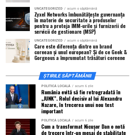
actorii
Sergiu Costache, Vlad si Oana Gherman,
UNCATEGORIZED
acum o săptămână
Alexandra Răduță.
Zyxel Networks îmbunătățește guvernanța
în materie de securitate a produselor
Cineplexx Băneasa Shopping City
pentru a proteja IMM-urile și furnizorii de
servicii de gestionare (MSP)
București
găzduiește o proiecție specială în prezența
întregii echipe pe
15 februarie, de la 17:30.
UNCATEGORIZED
acum o săptămână
Care este diferența dintre un brand
coreean și unul european? Și de ce Geek &
În
Craiova
, regizorul
Paul Decu
și actorii
Sergiu
Gorgeous a împrumutat trăsături coreene
Costache, Azaleea Necula și Oana Gherman
vor
ajunge la cinematograful
Inspire VIP Electroputere
Mall pe 16 februarie de la ora 18:00
.
ȘTIRILE SĂPTĂMÂNII
Actorii
Vlad Gherman, Oana Gherman și Ioana
POLITICĂ LOCALĂ
acum 6 zile
România evită să fie retrogradată în
Ginghină
vin la întâlnirea cu publicul din
Cinema City
„JUNK”. Rolul decisiv al lui Alexandru
Vivo! Pitești pe 17 februarie, de la 18:30
și vor
Nazare, în trecerea unui nou test
participa la o discuție după proiecție, alături de
important
regizorul
Paul Decu.
POLITICĂ LOCALĂ
acum 6 zile
Cum a transformat Nicușor Dan o notă
Caravana
„În pielea mea”
ajunge la
Cinema City
de trecere într-un mesaj de stabilitate