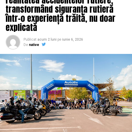
ce salariu are la Antena 3 | IasiAZI.ro
transformând siguranța rutieră
într-o experiență trăită, nu doar
explicată
Publicat
acum 2 luni
pe
iunie 6, 2026
De
native