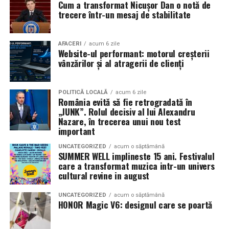
Cum a transformat Nicușor Dan o notă de
mea”
de la
Cinema City din City Park Constanța
,
de la
trecere într-un mesaj de stabilitate
18:30
, unde
regizorul Paul Decu și actrița Azaleea
Necula
, originari din Constanța și împrejurimi, vor
prezenta filmul alături de colegii lor
Ioana State,
AFACERI
acum 6 zile
Website-ul performant: motorul creșterii
Alexandra Răduță și Gabriel Vatavu.
vânzărilor și al atragerii de clienți
Cinema City Shopping City Galați
invită spectatorii
pe
12 februarie de la 18:30
la întâlnirea cu actrițele
Ioana
POLITICĂ LOCALĂ
acum 6 zile
România evită să fie retrogradată în
State și Azaleea Necula și regizorul Paul Decu.
„JUNK”. Rolul decisiv al lui Alexandru
Nazare, în trecerea unui nou test
Pe 13 februarie la ora 18:30
, spectatorii din
Iași
sunt
important
invitați la proiecția specială din
Cinema City Iulius
UNCATEGORIZED
acum o săptămână
Mall
, alături de regizorul
Paul Decu
și de
SUMMER WELL implineste 15 ani. Festivalul
actorii
Gabriel Vatavu, Sergiu Costache, Azaleea
care a transformat muzica intr-un univers
cultural revine in august
Necula, Alexandra Răduță.
UNCATEGORIZED
acum o săptămână
De „Ziua Îndrăgostiților”, pe
14 februarie, în Cinema
HONOR Magic V6: designul care se poartă
City Iulius Mall Suceava, de la 18:30
, spectatorii sunt
invitați la film alături de regizorul
Paul Decu
și de