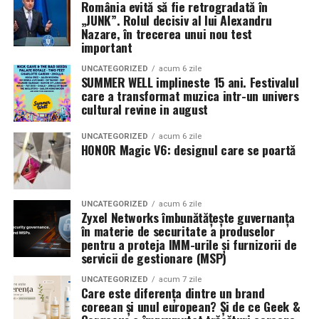
România evită să fie retrogradată în
mea”
de la
Cinema City din City Park Constanța
,
de la
„JUNK”. Rolul decisiv al lui Alexandru
18:30
, unde
regizorul Paul Decu și actrița Azaleea
Nazare, în trecerea unui nou test
Necula
, originari din Constanța și împrejurimi, vor
important
prezenta filmul alături de colegii lor
Ioana State,
UNCATEGORIZED
acum 6 zile
Alexandra Răduță și Gabriel Vatavu.
SUMMER WELL implineste 15 ani. Festivalul
care a transformat muzica intr-un univers
cultural revine in august
Cinema City Shopping City Galați
invită spectatorii
pe
12 februarie de la 18:30
la întâlnirea cu actrițele
Ioana
UNCATEGORIZED
acum 6 zile
State și Azaleea Necula și regizorul Paul Decu.
HONOR Magic V6: designul care se poartă
Pe 13 februarie la ora 18:30
, spectatorii din
Iași
sunt
invitați la proiecția specială din
Cinema City Iulius
UNCATEGORIZED
acum 6 zile
Mall
, alături de regizorul
Paul Decu
și de
Zyxel Networks îmbunătățește guvernanța
actorii
Gabriel Vatavu, Sergiu Costache, Azaleea
în materie de securitate a produselor
pentru a proteja IMM-urile și furnizorii de
Necula, Alexandra Răduță.
servicii de gestionare (MSP)
De „Ziua Îndrăgostiților”, pe
14 februarie, în Cinema
UNCATEGORIZED
acum 7 zile
Care este diferența dintre un brand
City Iulius Mall Suceava, de la 18:30
, spectatorii sunt
coreean și unul european? Și de ce Geek &
invitați la film alături de regizorul
Paul Decu
și de