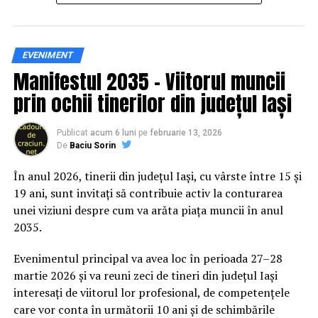
Siguranța rutieră, adusă mai
EVENIMENT
Manifestul 2035 – Viitorul muncii
aproape de comunitate
prin ochii tinerilor din județul Iași
Datele privind accidentele rutiere din România continuă
să evidențieze necesitatea unor inițiative de educație și
Publicat
acum 6 luni
pe
februarie 13, 2026
De
Baciu Sorin
prevenție. În 2025, peste 3.000 de persoane au fost
rănite grav în accidente rutiere, iar mai mult de 1.300 și-
În anul 2026, tinerii din județul Iași, cu vârste între 15 și
au pierdut viața pe șoselele din țară.
19 ani, sunt invitați să contribuie activ la conturarea
unei viziuni despre cum va arăta piața muncii în anul
În acest context, campania „Condu Prudent! Alege
2035.
Viața!” își propune să transforme informația teoretică
într-o experiență directă, prin simulări și demonstrații
Evenimentul principal va avea loc în perioada 27–28
care îi ajută pe participanți să înțeleagă concret
martie 2026 și va reuni zeci de tineri din județul Iași
impactul deciziilor luate în trafic.
interesați de viitorul lor profesional, de competențele
care vor conta în următorii 10 ani și de schimbările