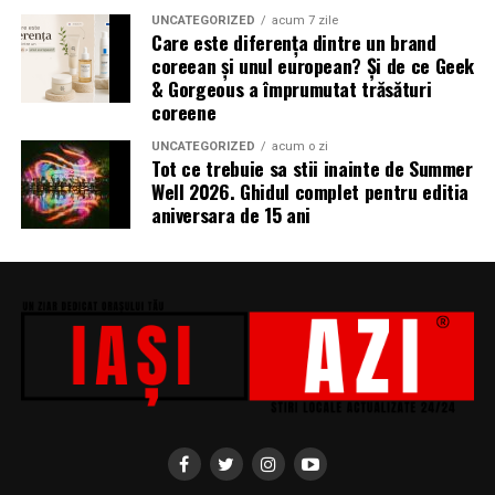
„În Pielea Mea”
este un film produs de: CB MOTION
UNCATEGORIZED
acum 7 zile
Care este diferența dintre un brand
PICTURES.
coreean și unul european? Și de ce Geek
& Gorgeous a împrumutat trăsături
Producător asociat: MAGNETIC MEDIA PRODUCTIONS
coreene
Producător: Claudiu Boboc
UNCATEGORIZED
acum o zi
Tot ce trebuie sa stii inainte de Summer
Producător executiv: Adela Mara
Well 2026. Ghidul complet pentru editia
aniversara de 15 ani
Manager producție: Iulia Cezara Roșu
Casting: ELEPHANT MEDIA
Realizat cu sprijinul:
Co-finanțatori:
C&C HOUSE RESIDENCE, S&I BEST
CORPORATION WEB DESIGN, CLIMA FREON
Sponsori
: CLINICA RMN TINERETULUI; CLINICA
IMAMED; OMV PETROM; MIKO BEAUTY PALACE;