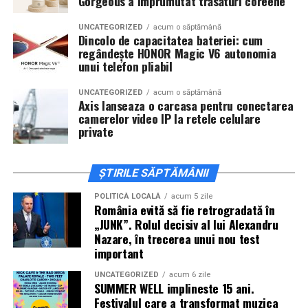
Gorgeous a împrumutat trăsături coreene
actorii
Sergiu Costache, Vlad si Oana Gherman,
Alexandra Răduță.
UNCATEGORIZED
acum o săptămână
Dincolo de capacitatea bateriei: cum
regândește HONOR Magic V6 autonomia
Cineplexx Băneasa Shopping City
unui telefon pliabil
București
găzduiește o proiecție specială în prezența
întregii echipe pe
15 februarie, de la 17:30.
UNCATEGORIZED
acum o săptămână
Axis lanseaza o carcasa pentru conectarea
camerelor video IP la retele celulare
În
Craiova
, regizorul
Paul Decu
și actorii
Sergiu
private
Costache, Azaleea Necula și Oana Gherman
vor
ajunge la cinematograful
Inspire VIP Electroputere
Mall pe 16 februarie de la ora 18:00
.
ȘTIRILE SĂPTĂMÂNII
Actorii
Vlad Gherman, Oana Gherman și Ioana
POLITICĂ LOCALĂ
acum 5 zile
România evită să fie retrogradată în
Ginghină
vin la întâlnirea cu publicul din
Cinema City
„JUNK”. Rolul decisiv al lui Alexandru
Vivo! Pitești pe 17 februarie, de la 18:30
și vor
Nazare, în trecerea unui nou test
participa la o discuție după proiecție, alături de
important
regizorul
Paul Decu.
UNCATEGORIZED
acum 6 zile
SUMMER WELL implineste 15 ani.
Caravana
„În pielea mea”
ajunge la
Cinema City
Festivalul care a transformat muzica