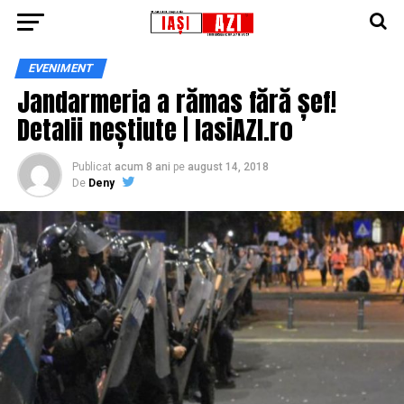
EVENIMENT
Jandarmeria a rămas fără șef!
Detalii neștiute | IasiAZI.ro
Publicat
acum 8 ani
pe
august 14, 2018
De
Deny