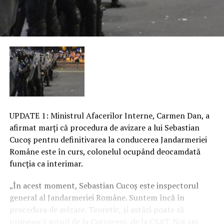
UPDATE 1: Ministrul Afacerilor Interne, Carmen Dan, a
afirmat marţi că procedura de avizare a lui Sebastian
Cucoş pentru definitivarea la conducerea Jandarmeriei
Române este în curs, colonelul ocupând deocamdată
funcţia ca interimar.
„În acest moment, Sebastian Cucoş este inspectorul
general al Jandarmeriei Române. Suntem încă în
procedura de avizare. Teoretic, şi astăzi poate să
primească avizul de la Cotroceni, de la CSAT.
Noi am