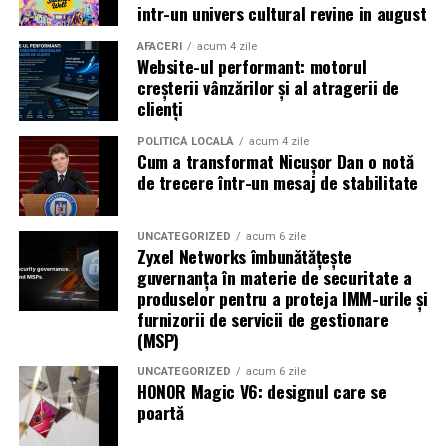
Shopping City Ploiești, pe 18 februarie,
de la 18:30, la
intr-un univers cultural revine in august
proiecția specială introdusă de regizorul
Paul Decu
,
alături de actorii
Ioana State, Vlad și Oana Gherman,
AFACERI
acum 4 zile
Website-ul performant: motorul
Azaleea Necula și Gabriel Vatavu.
creșterii vânzărilor și al atragerii de
clienți
O comedie actuală și spumoasă, filmul
„În pielea
mea”
este distribuit de T.R.I.B.E. Films.
POLITICĂ LOCALĂ
acum 4 zile
Cum a transformat Nicușor Dan o notă
de trecere într-un mesaj de stabilitate
TRAILER:
https://bit.ly/InPieleaMea
Site oficial:
inpieleamea.ro
UNCATEGORIZED
acum 6 zile
Zyxel Networks îmbunătățește
Mai multe detalii, imagini de la filmări, fragmente din
guvernanța în materie de securitate a
film, declarații din partea actorilor și informații despre
produselor pentru a proteja IMM-urile și
concursuri sunt disponibile pe paginile social media ale
furnizorii de servicii de gestionare
filmului de
Facebook
,
Instagram
,
TikTok
.
(MSP)
Adrian Pădurețu semnează imaginea filmului. De sunet
UNCATEGORIZED
acum 6 zile
HONOR Magic V6: designul care se
s-a ocupat Bogdan Ivanovici, de scenografie Anca
poartă
Miron, iar de costume Francisca Vass.