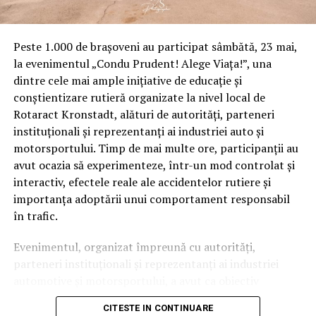
IasiAZI.ro
Peste 1.000 de brașoveni au participat sâmbătă, 23 mai,
ARTICOLE PE ACEIASI TEMA:
PRIMA
la evenimentul „Condu Prudent! Alege Viața!”, una
dintre cele mai ample inițiative de educație și
URMATORUL
conștientizare rutieră organizate la nivel local de
Surse. Un celebru milionar de Top 300 vinde tot. El
deține unul dintre cele mai mari grupuri media din țară,
Rotaract Kronstadt, alături de autorități, parteneri
dar are conturile poprite | IasiAZI.ro
instituționali și reprezentanți ai industriei auto și
motorsportului. Timp de mai multe ore, participanții au
NU RATATI
Mă așteptam la cu totul altceva | IasiAZI.ro
avut ocazia să experimenteze, într-un mod controlat și
interactiv, efectele reale ale accidentelor rutiere și
importanța adoptării unui comportament responsabil
în trafic.
Evenimentul, organizat împreună cu autorități,
parteneri instituționali și reprezentanți ai industriei
automotive și motorsportului, a avut ca obiectiv
principal transformarea prevenției într-o experiență
CITESTE IN CONTINUARE
practică și accesibilă publicului larg.