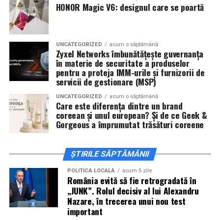
De „Ziua Îndrăgostiților”, pe
14 februarie, în Cinema
HONOR Magic V6: designul care se poartă
City Iulius Mall Suceava, de la 18:30
, spectatorii sunt
invitați la film alături de regizorul
Paul Decu
și de
actorii
Sergiu Costache, Vlad si Oana Gherman,
UNCATEGORIZED
acum o săptămână
Alexandra Răduță.
Zyxel Networks îmbunătățește guvernanța
în materie de securitate a produselor
Cineplexx Băneasa Shopping City
pentru a proteja IMM-urile și furnizorii de
servicii de gestionare (MSP)
București
găzduiește o proiecție specială în prezența
întregii echipe pe
15 februarie, de la 17:30.
UNCATEGORIZED
acum o săptămână
Care este diferența dintre un brand
coreean și unul european? Și de ce Geek &
În
Craiova
, regizorul
Paul Decu
și actorii
Sergiu
Gorgeous a împrumutat trăsături coreene
Costache, Azaleea Necula și Oana Gherman
vor
ajunge la cinematograful
Inspire VIP Electroputere
Mall pe 16 februarie de la ora 18:00
.
ȘTIRILE SĂPTĂMÂNII
Actorii
Vlad Gherman, Oana Gherman și Ioana
POLITICĂ LOCALĂ
acum 5 zile
România evită să fie retrogradată în
Ginghină
vin la întâlnirea cu publicul din
Cinema City
„JUNK”. Rolul decisiv al lui Alexandru
Vivo! Pitești pe 17 februarie, de la 18:30
și vor
Nazare, în trecerea unui nou test
participa la o discuție după proiecție, alături de
important
regizorul
Paul Decu.