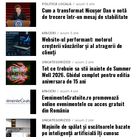
POLITICĂ LOCALĂ
acum 5 zile
Cum a transformat Nicușor Dan o notă
Caravana
„În pielea mea”
ajunge la
Cinema City
de trecere într-un mesaj de stabilitate
Shopping City Ploiești, pe 18 februarie,
de la 18:30, la
proiecția specială introdusă de regizorul
Paul Decu
,
alături de actorii
Ioana State, Vlad și Oana Gherman,
AFACERI
acum 5 zile
Website-ul performant: motorul
Azaleea Necula și Gabriel Vatavu.
creșterii vânzărilor și al atragerii de
clienți
O comedie actuală și spumoasă, filmul
„În pielea
mea”
este distribuit de T.R.I.B.E. Films.
UNCATEGORIZED
acum 2 zile
Tot ce trebuie sa stii inainte de Summer
Well 2026. Ghidul complet pentru editia
TRAILER:
https://bit.ly/InPieleaMea
aniversara de 15 ani
Site oficial:
inpieleamea.ro
AFACERI
acum 4 ore
EvenimenteGratuite.ro promovează
Mai multe detalii, imagini de la filmări, fragmente din
online evenimentele cu acces gratuit
film, declarații din partea actorilor și informații despre
din România
concursuri sunt disponibile pe paginile social media ale
filmului de
Facebook
,
Instagram
,
TikTok
.
UNCATEGORIZED
acum 2 zile
Mașinile de spălat și uscătoarele bazate
pe inteligență artificială îți cunosc
Adrian Pădurețu semnează imaginea filmului. De sunet