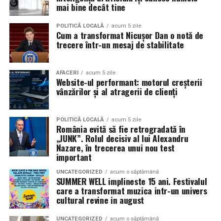
în mai multe orașe.
mai bine decât tine
Sursa articol:
BVON.ro
Pe
11 februarie
va avea loc proiecția specială
„În pielea
POLITICĂ LOCALĂ
acum 5 zile
Cum a transformat Nicușor Dan o notă de
mea”
de la
Cinema City din City Park Constanța
,
de la
trecere într-un mesaj de stabilitate
18:30
, unde
regizorul Paul Decu și actrița Azaleea
Necula
, originari din Constanța și împrejurimi, vor
prezenta filmul alături de colegii lor
Ioana State,
AFACERI
acum 5 zile
Website-ul performant: motorul creșterii
Alexandra Răduță și Gabriel Vatavu.
vânzărilor și al atragerii de clienți
Cinema City Shopping City Galați
invită spectatorii
pe
12 februarie de la 18:30
la întâlnirea cu actrițele
Ioana
POLITICĂ LOCALĂ
acum 5 zile
România evită să fie retrogradată în
State și Azaleea Necula și regizorul Paul Decu.
„JUNK”. Rolul decisiv al lui Alexandru
Nazare, în trecerea unui nou test
Pe 13 februarie la ora 18:30
, spectatorii din
Iași
sunt
important
invitați la proiecția specială din
Cinema City Iulius
UNCATEGORIZED
acum o săptămână
Mall
, alături de regizorul
Paul Decu
și de
SUMMER WELL implineste 15 ani. Festivalul
actorii
Gabriel Vatavu, Sergiu Costache, Azaleea
care a transformat muzica intr-un univers
cultural revine in august
Necula, Alexandra Răduță.
UNCATEGORIZED
acum o săptămână