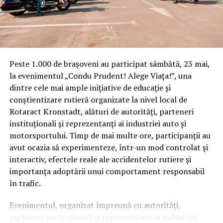
Peste 1.000 de brașoveni au participat sâmbătă, 23 mai,
la evenimentul „Condu Prudent! Alege Viața!”, una
dintre cele mai ample inițiative de educație și
conștientizare rutieră organizate la nivel local de
Rotaract Kronstadt, alături de autorități, parteneri
instituționali și reprezentanți ai industriei auto și
motorsportului. Timp de mai multe ore, participanții au
avut ocazia să experimenteze, într-un mod controlat și
interactiv, efectele reale ale accidentelor rutiere și
importanța adoptării unui comportament responsabil
în trafic.
Evenimentul, organizat împreună cu autorități,
parteneri instituționali și reprezentanți ai industriei