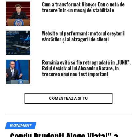
Cum a transformat Nicușor Dan o notă de
trecere într-un mesaj de stabilitate
Website-ul performant: motorul creșterii
vânzărilor și al atragerii de clienți
România evită să fie retrogradată în „JUNK”.
Rolul decisiv al lui Alexandru Nazare, în
trecerea unui nou test important
COMENTEAZA SI TU
EVENIMENT
„Condu Prudent! Alege Viața!” a