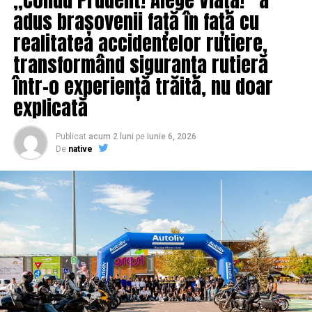
adus brașovenii față în față cu
realitatea accidentelor rutiere,
transformând siguranța rutieră
într-o experiență trăită, nu doar
explicată
Publicat
acum 2 luni
pe
iunie 6, 2026
De
native