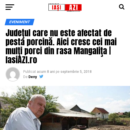
EVENIMENT
Judeţul care nu este afectat de
pesta porcină. Aici cresc cei mai
mulţi porci din rasa Mangaliţa |
IasiAZI.ro
Publicat
acum 8 ani
pe
septembrie 5, 2018
De
Deny