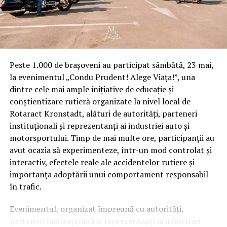
Peste 1.000 de brașoveni au participat sâmbătă, 23 mai,
la evenimentul „Condu Prudent! Alege Viața!”, una
dintre cele mai ample inițiative de educație și
conștientizare rutieră organizate la nivel local de
Rotaract Kronstadt, alături de autorități, parteneri
instituționali și reprezentanți ai industriei auto și
motorsportului. Timp de mai multe ore, participanții au
avut ocazia să experimenteze, într-un mod controlat și
interactiv, efectele reale ale accidentelor rutiere și
importanța adoptării unui comportament responsabil
în trafic.
Evenimentul, organizat împreună cu autorități,
parteneri instituționali și reprezentanți ai industriei