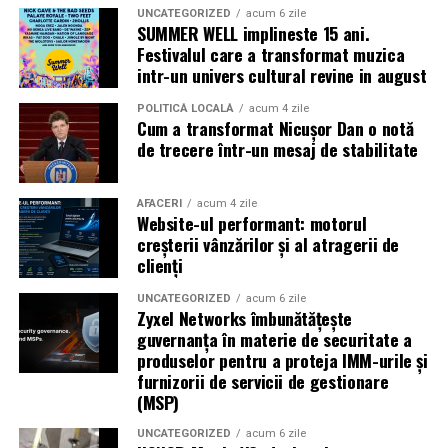
UNCATEGORIZED
acum 6 zile
SUMMER WELL implineste 15 ani.
Caravana
„În pielea mea”
ajunge la
Cinema City
Festivalul care a transformat muzica
Shopping City Ploiești, pe 18 februarie,
de la 18:30, la
intr-un univers cultural revine in august
proiecția specială introdusă de regizorul
Paul Decu
,
alături de actorii
Ioana State, Vlad și Oana Gherman,
POLITICĂ LOCALĂ
acum 4 zile
Cum a transformat Nicușor Dan o notă
Azaleea Necula și Gabriel Vatavu.
de trecere într-un mesaj de stabilitate
O comedie actuală și spumoasă, filmul
„În pielea
mea”
este distribuit de T.R.I.B.E. Films.
AFACERI
acum 4 zile
Website-ul performant: motorul
creșterii vânzărilor și al atragerii de
TRAILER:
https://bit.ly/InPieleaMea
clienți
Site oficial:
inpieleamea.ro
UNCATEGORIZED
acum 6 zile
Zyxel Networks îmbunătățește
Mai multe detalii, imagini de la filmări, fragmente din
guvernanța în materie de securitate a
film, declarații din partea actorilor și informații despre
produselor pentru a proteja IMM-urile și
concursuri sunt disponibile pe paginile social media ale
furnizorii de servicii de gestionare
filmului de
Facebook
,
Instagram
,
TikTok
.
(MSP)
Adrian Pădurețu semnează imaginea filmului. De sunet
UNCATEGORIZED
acum 6 zile