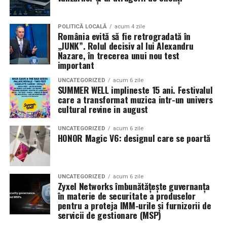
în mai multe orașe.
Sursa articol:
BVON.ro
Pe
11 februarie
va avea loc proiecția specială
„În pielea
POLITICĂ LOCALĂ
acum 4 zile
România evită să fie retrogradată în
mea”
de la
Cinema City din City Park Constanța
,
de la
„JUNK”. Rolul decisiv al lui Alexandru
18:30
, unde
regizorul Paul Decu și actrița Azaleea
Nazare, în trecerea unui nou test
Necula
, originari din Constanța și împrejurimi, vor
important
prezenta filmul alături de colegii lor
Ioana State,
UNCATEGORIZED
acum 6 zile
Alexandra Răduță și Gabriel Vatavu.
SUMMER WELL implineste 15 ani. Festivalul
care a transformat muzica intr-un univers
cultural revine in august
Cinema City Shopping City Galați
invită spectatorii
pe
12 februarie de la 18:30
la întâlnirea cu actrițele
Ioana
UNCATEGORIZED
acum 6 zile
State și Azaleea Necula și regizorul Paul Decu.
HONOR Magic V6: designul care se poartă
Pe 13 februarie la ora 18:30
, spectatorii din
Iași
sunt
invitați la proiecția specială din
Cinema City Iulius
UNCATEGORIZED
acum 6 zile
Mall
, alături de regizorul
Paul Decu
și de
Zyxel Networks îmbunătățește guvernanța
actorii
Gabriel Vatavu, Sergiu Costache, Azaleea
în materie de securitate a produselor
pentru a proteja IMM-urile și furnizorii de
Necula, Alexandra Răduță.
servicii de gestionare (MSP)