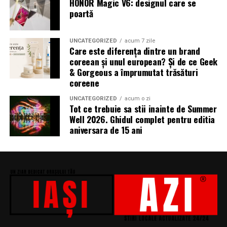
HONOR Magic V6: designul care se
s-a ocupat Bogdan Ivanovici, de scenografie Anca
poartă
Miron, iar de costume Francisca Vass.
„În Pielea Mea”
este un film produs de: CB MOTION
UNCATEGORIZED
acum 7 zile
Care este diferența dintre un brand
PICTURES.
coreean și unul european? Și de ce Geek
& Gorgeous a împrumutat trăsături
Producător asociat: MAGNETIC MEDIA PRODUCTIONS
coreene
Producător: Claudiu Boboc
UNCATEGORIZED
acum o zi
Tot ce trebuie sa stii inainte de Summer
Producător executiv: Adela Mara
Well 2026. Ghidul complet pentru editia
aniversara de 15 ani
Manager producție: Iulia Cezara Roșu
Casting: ELEPHANT MEDIA
Realizat cu sprijinul:
Co-finanțatori:
C&C HOUSE RESIDENCE, S&I BEST
CORPORATION WEB DESIGN, CLIMA FREON