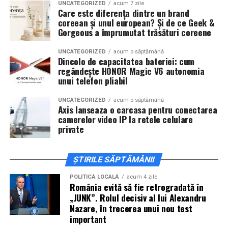
De „Ziua Îndrăgostiților”, pe
14 februarie, în Cinema
UNCATEGORIZED
acum 7 zile
Care este diferența dintre un brand
City Iulius Mall Suceava, de la 18:30
, spectatorii sunt
coreean și unul european? Și de ce Geek &
invitați la film alături de regizorul
Paul Decu
și de
Gorgeous a împrumutat trăsături coreene
actorii
Sergiu Costache, Vlad si Oana Gherman,
Alexandra Răduță.
UNCATEGORIZED
acum o săptămână
Dincolo de capacitatea bateriei: cum
regândește HONOR Magic V6 autonomia
Cineplexx Băneasa Shopping City
unui telefon pliabil
București
găzduiește o proiecție specială în prezența
întregii echipe pe
15 februarie, de la 17:30.
UNCATEGORIZED
acum o săptămână
Axis lanseaza o carcasa pentru conectarea
camerelor video IP la retele celulare
În
Craiova
, regizorul
Paul Decu
și actorii
Sergiu
private
Costache, Azaleea Necula și Oana Gherman
vor
ajunge la cinematograful
Inspire VIP Electroputere
Mall pe 16 februarie de la ora 18:00
.
ȘTIRILE SĂPTĂMÂNII
Actorii
Vlad Gherman, Oana Gherman și Ioana
POLITICĂ LOCALĂ
acum 4 zile
România evită să fie retrogradată în
Ginghină
vin la întâlnirea cu publicul din
Cinema City
„JUNK”. Rolul decisiv al lui Alexandru
Vivo! Pitești pe 17 februarie, de la 18:30
și vor
Nazare, în trecerea unui nou test
participa la o discuție după proiecție, alături de
important
regizorul
Paul Decu.