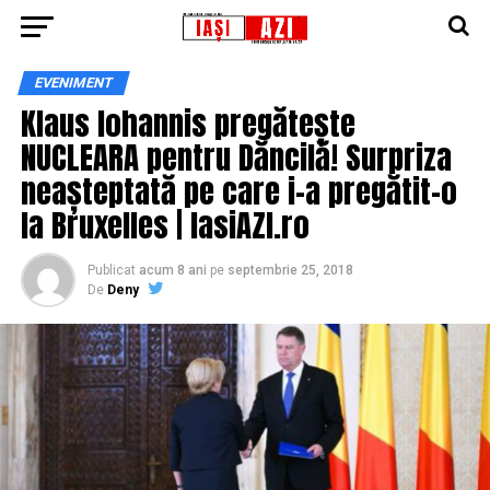
EVENIMENT
Klaus Iohannis pregătește
NUCLEARA pentru Dăncilă! Surpriza
neașteptată pe care i-a pregătit-o
la Bruxelles | IasiAZI.ro
Publicat
acum 8 ani
pe
septembrie 25, 2018
De
Deny