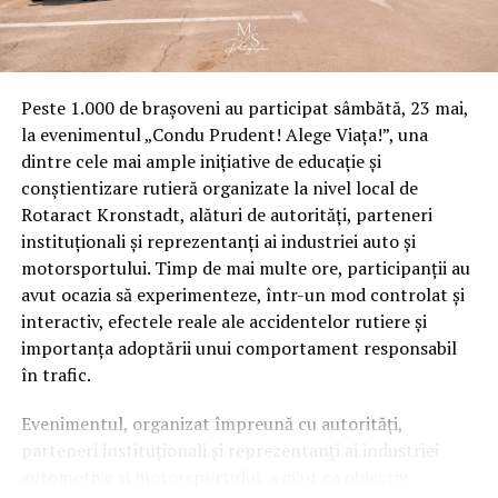
Peste 1.000 de brașoveni au participat sâmbătă, 23 mai,
la evenimentul „Condu Prudent! Alege Viața!”, una
dintre cele mai ample inițiative de educație și
conștientizare rutieră organizate la nivel local de
Rotaract Kronstadt, alături de autorități, parteneri
instituționali și reprezentanți ai industriei auto și
motorsportului. Timp de mai multe ore, participanții au
avut ocazia să experimenteze, într-un mod controlat și
interactiv, efectele reale ale accidentelor rutiere și
importanța adoptării unui comportament responsabil
în trafic.
Evenimentul, organizat împreună cu autorități,
parteneri instituționali și reprezentanți ai industriei
automotive și motorsportului, a avut ca obiectiv