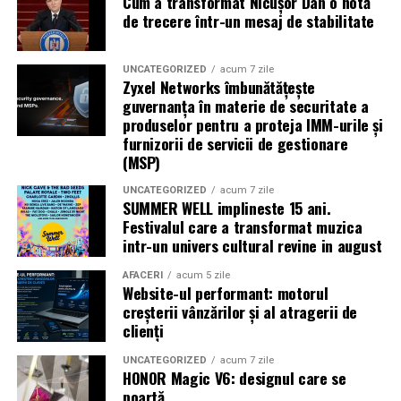
Cum a transformat Nicușor Dan o notă
Caravana
„În pielea mea”
ajunge la
Cinema City
de trecere într-un mesaj de stabilitate
Shopping City Ploiești, pe 18 februarie,
de la 18:30, la
proiecția specială introdusă de regizorul
Paul Decu
,
alături de actorii
Ioana State, Vlad și Oana Gherman,
UNCATEGORIZED
acum 7 zile
Zyxel Networks îmbunătățește
Azaleea Necula și Gabriel Vatavu.
guvernanța în materie de securitate a
produselor pentru a proteja IMM-urile și
O comedie actuală și spumoasă, filmul
„În pielea
furnizorii de servicii de gestionare
mea”
este distribuit de T.R.I.B.E. Films.
(MSP)
UNCATEGORIZED
acum 7 zile
TRAILER:
https://bit.ly/InPieleaMea
SUMMER WELL implineste 15 ani.
Site oficial:
inpieleamea.ro
Festivalul care a transformat muzica
intr-un univers cultural revine in august
Mai multe detalii, imagini de la filmări, fragmente din
film, declarații din partea actorilor și informații despre
AFACERI
acum 5 zile
Website-ul performant: motorul
concursuri sunt disponibile pe paginile social media ale
creșterii vânzărilor și al atragerii de
filmului de
Facebook
,
Instagram
,
TikTok
.
clienți
Adrian Pădurețu semnează imaginea filmului. De sunet
UNCATEGORIZED
acum 7 zile
HONOR Magic V6: designul care se
s-a ocupat Bogdan Ivanovici, de scenografie Anca
poartă