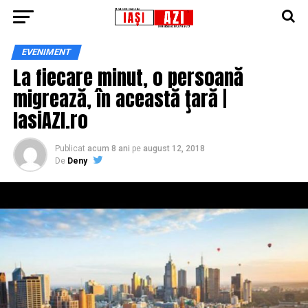
EVENIMENT
La fiecare minut, o persoană
migrează, în această ţară |
IasiAZI.ro
Publicat
acum 8 ani
pe
august 12, 2018
De
Deny