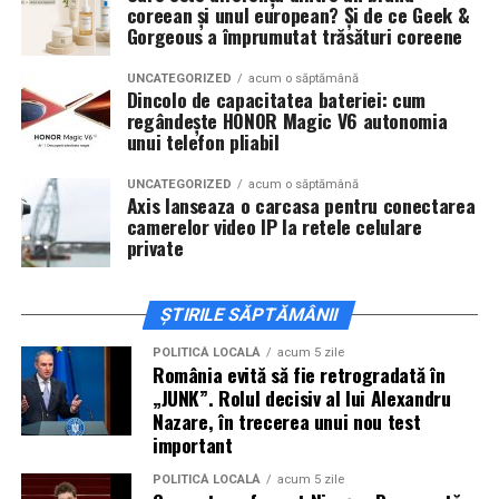
coreean și unul european? Și de ce Geek &
invitați la film alături de regizorul
Paul Decu
și de
Gorgeous a împrumutat trăsături coreene
actorii
Sergiu Costache, Vlad si Oana Gherman,
Alexandra Răduță.
UNCATEGORIZED
acum o săptămână
Dincolo de capacitatea bateriei: cum
regândește HONOR Magic V6 autonomia
Cineplexx Băneasa Shopping City
unui telefon pliabil
București
găzduiește o proiecție specială în prezența
întregii echipe pe
15 februarie, de la 17:30.
UNCATEGORIZED
acum o săptămână
Axis lanseaza o carcasa pentru conectarea
camerelor video IP la retele celulare
În
Craiova
, regizorul
Paul Decu
și actorii
Sergiu
private
Costache, Azaleea Necula și Oana Gherman
vor
ajunge la cinematograful
Inspire VIP Electroputere
Mall pe 16 februarie de la ora 18:00
.
ȘTIRILE SĂPTĂMÂNII
Actorii
Vlad Gherman, Oana Gherman și Ioana
POLITICĂ LOCALĂ
acum 5 zile
România evită să fie retrogradată în
Ginghină
vin la întâlnirea cu publicul din
Cinema City
„JUNK”. Rolul decisiv al lui Alexandru
Vivo! Pitești pe 17 februarie, de la 18:30
și vor
Nazare, în trecerea unui nou test
participa la o discuție după proiecție, alături de
important
regizorul
Paul Decu.
POLITICĂ LOCALĂ
acum 5 zile