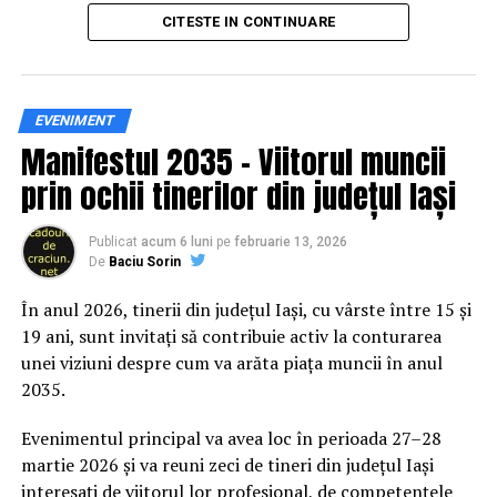
principal transformarea prevenției într-o experiență
CITESTE IN CONTINUARE
practică și accesibilă publicului larg.
Siguranța rutieră, adusă mai
EVENIMENT
Manifestul 2035 – Viitorul muncii
aproape de comunitate
prin ochii tinerilor din județul Iași
Datele privind accidentele rutiere din România continuă
să evidențieze necesitatea unor inițiative de educație și
Publicat
acum 6 luni
pe
februarie 13, 2026
De
Baciu Sorin
prevenție. În 2025, peste 3.000 de persoane au fost
rănite grav în accidente rutiere, iar mai mult de 1.300 și-
În anul 2026, tinerii din județul Iași, cu vârste între 15 și
au pierdut viața pe șoselele din țară.
19 ani, sunt invitați să contribuie activ la conturarea
unei viziuni despre cum va arăta piața muncii în anul
În acest context, campania „Condu Prudent! Alege
2035.
Viața!” își propune să transforme informația teoretică
într-o experiență directă, prin simulări și demonstrații
Evenimentul principal va avea loc în perioada 27–28
care îi ajută pe participanți să înțeleagă concret
martie 2026 și va reuni zeci de tineri din județul Iași
impactul deciziilor luate în trafic.
interesați de viitorul lor profesional, de competențele