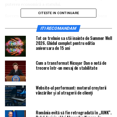
puterea economică a statului.
CITESTE IN CONTINUARE
Succesul economic australian a fost construit pe baza
imigraţiei. Conform ultimului recensământ, mai mult de
o treime din populaţia australiană s-a născut în
ITI RECOMANDAM
străinătate. Creşterea naturală participă cu 38 de
Tot ce trebuie sa stii inainte de Summer Well
procente în creşterea numărului de locuitori, iar restul
2026. Ghidul complet pentru editia
provin din imigraţie.RADOR
aniversara de 15 ani
Cum a transformat Nicușor Dan o notă de
trecere într-un mesaj de stabilitate
Website-ul performant: motorul creșterii
vânzărilor și al atragerii de clienți
România evită să fie retrogradată în „JUNK”.