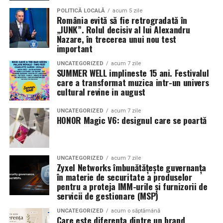
Pe
11 februarie
va avea loc proiecția specială
„În pielea
POLITICĂ LOCALĂ
acum 5 zile
România evită să fie retrogradată în
mea”
de la
Cinema City din City Park Constanța
,
de la
„JUNK”. Rolul decisiv al lui Alexandru
18:30
, unde
regizorul Paul Decu și actrița Azaleea
Nazare, în trecerea unui nou test
Necula
, originari din Constanța și împrejurimi, vor
important
prezenta filmul alături de colegii lor
Ioana State,
UNCATEGORIZED
acum 7 zile
Alexandra Răduță și Gabriel Vatavu.
SUMMER WELL implineste 15 ani. Festivalul
care a transformat muzica intr-un univers
cultural revine in august
Cinema City Shopping City Galați
invită spectatorii
pe
12 februarie de la 18:30
la întâlnirea cu actrițele
Ioana
UNCATEGORIZED
acum 7 zile
State și Azaleea Necula și regizorul Paul Decu.
HONOR Magic V6: designul care se poartă
Pe 13 februarie la ora 18:30
, spectatorii din
Iași
sunt
invitați la proiecția specială din
Cinema City Iulius
UNCATEGORIZED
acum 7 zile
Mall
, alături de regizorul
Paul Decu
și de
Zyxel Networks îmbunătățește guvernanța
actorii
Gabriel Vatavu, Sergiu Costache, Azaleea
în materie de securitate a produselor
pentru a proteja IMM-urile și furnizorii de
Necula, Alexandra Răduță.
servicii de gestionare (MSP)
De „Ziua Îndrăgostiților”, pe
14 februarie, în Cinema
UNCATEGORIZED
acum o săptămână
Care este diferența dintre un brand
City Iulius Mall Suceava, de la 18:30
, spectatorii sunt