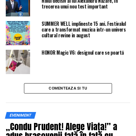
Rolul decisiv al lui Alexandru Nazare, în
trecerea unui nou test important
SUMMER WELL implineste 15 ani. Festivalul
care a transformat muzica intr-un univers
cultural revine in august
HONOR Magic V6: designul care se poartă
COMENTEAZA SI TU
IasiAZI.ro
EVENIMENT
ARTICOLE PE ACEIASI TEMA:
PRIMA
„Condu Prudent! Alege Viața!” a
URMATORUL
adus brașovenii față în față cu