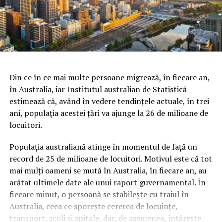
Din ce în ce mai multe persoane migrează, în fiecare an,
în Australia, iar Institutul australian de Statistică
estimează că, având în vedere tendinţele actuale, în trei
ani, populaţia acestei ţări va ajunge la 26 de milioane de
locuitori.
Populaţia australiană atinge în momentul de faţă un
record de 25 de milioane de locuitori. Motivul este că tot
mai mulţi oameni se mută în Australia, în fiecare an, au
arătat ultimele date ale unui raport guvernamental.
În
fiecare minut, o persoană se stabileşte cu traiul în
Australia, ceea ce sporeşte cererea de locuinţe,
transport, şcoli şi spitale, dar, de asemenea, întăreşte