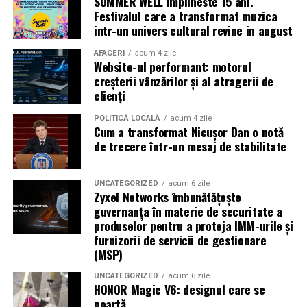
SUMMER WELL implineste 15 ani.
Caravana
„În pielea mea”
ajunge la
Cinema City
Festivalul care a transformat muzica
Shopping City Ploiești, pe 18 februarie,
de la 18:30, la
intr-un univers cultural revine in august
proiecția specială introdusă de regizorul
Paul Decu
,
alături de actorii
Ioana State, Vlad și Oana Gherman,
AFACERI
acum 4 zile
Website-ul performant: motorul
Azaleea Necula și Gabriel Vatavu.
creșterii vânzărilor și al atragerii de
clienți
O comedie actuală și spumoasă, filmul
„În pielea
mea”
este distribuit de T.R.I.B.E. Films.
POLITICĂ LOCALĂ
acum 4 zile
Cum a transformat Nicușor Dan o notă
de trecere într-un mesaj de stabilitate
TRAILER:
https://bit.ly/InPieleaMea
Site oficial:
inpieleamea.ro
UNCATEGORIZED
acum 6 zile
Zyxel Networks îmbunătățește
Mai multe detalii, imagini de la filmări, fragmente din
guvernanța în materie de securitate a
film, declarații din partea actorilor și informații despre
produselor pentru a proteja IMM-urile și
concursuri sunt disponibile pe paginile social media ale
furnizorii de servicii de gestionare
filmului de
Facebook
,
Instagram
,
TikTok
.
(MSP)
Adrian Pădurețu semnează imaginea filmului. De sunet
UNCATEGORIZED
acum 6 zile
HONOR Magic V6: designul care se
s-a ocupat Bogdan Ivanovici, de scenografie Anca
poartă