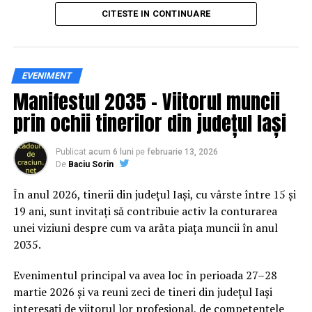
principal transformarea prevenției într-o experiență
CITESTE IN CONTINUARE
practică și accesibilă publicului larg.
Siguranța rutieră, adusă mai
EVENIMENT
Manifestul 2035 – Viitorul muncii
aproape de comunitate
prin ochii tinerilor din județul Iași
Datele privind accidentele rutiere din România continuă
să evidențieze necesitatea unor inițiative de educație și
Publicat
acum 6 luni
pe
februarie 13, 2026
De
Baciu Sorin
prevenție. În 2025, peste 3.000 de persoane au fost
rănite grav în accidente rutiere, iar mai mult de 1.300 și-
În anul 2026, tinerii din județul Iași, cu vârste între 15 și
au pierdut viața pe șoselele din țară.
19 ani, sunt invitați să contribuie activ la conturarea
unei viziuni despre cum va arăta piața muncii în anul
În acest context, campania „Condu Prudent! Alege
2035.
Viața!” își propune să transforme informația teoretică
într-o experiență directă, prin simulări și demonstrații
Evenimentul principal va avea loc în perioada 27–28
care îi ajută pe participanți să înțeleagă concret
martie 2026 și va reuni zeci de tineri din județul Iași
impactul deciziilor luate în trafic.
interesați de viitorul lor profesional, de competențele