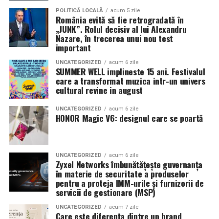
Pe
11 februarie
va avea loc proiecția specială
„În pielea
POLITICĂ LOCALĂ
acum 5 zile
România evită să fie retrogradată în
mea”
de la
Cinema City din City Park Constanța
,
de la
„JUNK”. Rolul decisiv al lui Alexandru
18:30
, unde
regizorul Paul Decu și actrița Azaleea
Nazare, în trecerea unui nou test
Necula
, originari din Constanța și împrejurimi, vor
important
prezenta filmul alături de colegii lor
Ioana State,
UNCATEGORIZED
acum 6 zile
Alexandra Răduță și Gabriel Vatavu.
SUMMER WELL implineste 15 ani. Festivalul
care a transformat muzica intr-un univers
cultural revine in august
Cinema City Shopping City Galați
invită spectatorii
pe
12 februarie de la 18:30
la întâlnirea cu actrițele
Ioana
UNCATEGORIZED
acum 6 zile
State și Azaleea Necula și regizorul Paul Decu.
HONOR Magic V6: designul care se poartă
Pe 13 februarie la ora 18:30
, spectatorii din
Iași
sunt
invitați la proiecția specială din
Cinema City Iulius
UNCATEGORIZED
acum 6 zile
Mall
, alături de regizorul
Paul Decu
și de
Zyxel Networks îmbunătățește guvernanța
actorii
Gabriel Vatavu, Sergiu Costache, Azaleea
în materie de securitate a produselor
pentru a proteja IMM-urile și furnizorii de
Necula, Alexandra Răduță.
servicii de gestionare (MSP)
De „Ziua Îndrăgostiților”, pe
14 februarie, în Cinema
UNCATEGORIZED
acum 7 zile
Care este diferența dintre un brand
City Iulius Mall Suceava, de la 18:30
, spectatorii sunt