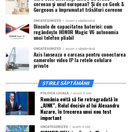
coreean și unul european? Și de ce Geek &
invitați la film alături de regizorul
Paul Decu
și de
Gorgeous a împrumutat trăsături coreene
actorii
Sergiu Costache, Vlad si Oana Gherman,
Alexandra Răduță.
UNCATEGORIZED
acum o săptămână
Dincolo de capacitatea bateriei: cum
regândește HONOR Magic V6 autonomia
Cineplexx Băneasa Shopping City
unui telefon pliabil
București
găzduiește o proiecție specială în prezența
întregii echipe pe
15 februarie, de la 17:30.
UNCATEGORIZED
acum o săptămână
Axis lanseaza o carcasa pentru conectarea
camerelor video IP la retele celulare
În
Craiova
, regizorul
Paul Decu
și actorii
Sergiu
private
Costache, Azaleea Necula și Oana Gherman
vor
ajunge la cinematograful
Inspire VIP Electroputere
Mall pe 16 februarie de la ora 18:00
.
ȘTIRILE SĂPTĂMÂNII
Actorii
Vlad Gherman, Oana Gherman și Ioana
POLITICĂ LOCALĂ
acum 5 zile
România evită să fie retrogradată în
Ginghină
vin la întâlnirea cu publicul din
Cinema City
„JUNK”. Rolul decisiv al lui Alexandru
Vivo! Pitești pe 17 februarie, de la 18:30
și vor
Nazare, în trecerea unui nou test
participa la o discuție după proiecție, alături de
important
regizorul
Paul Decu.
UNCATEGORIZED
acum 6 zile