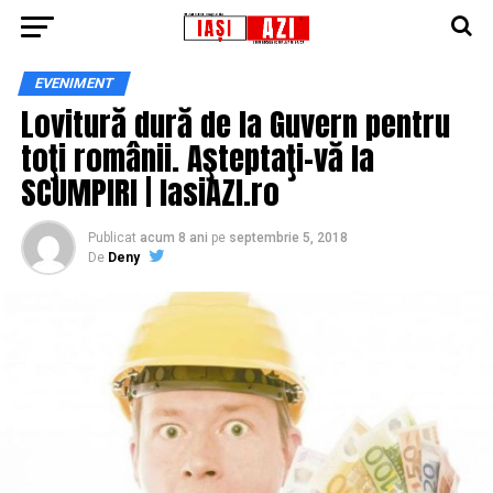
EVENIMENT
Lovitură dură de la Guvern pentru
toţi românii. Aşteptaţi-vă la
SCUMPIRI | IasiAZI.ro
Publicat
acum 8 ani
pe
septembrie 5, 2018
De
Deny