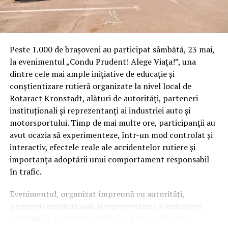
Peste 1.000 de brașoveni au participat sâmbătă, 23 mai,
la evenimentul „Condu Prudent! Alege Viața!”, una
dintre cele mai ample inițiative de educație și
conștientizare rutieră organizate la nivel local de
Rotaract Kronstadt, alături de autorități, parteneri
instituționali și reprezentanți ai industriei auto și
motorsportului. Timp de mai multe ore, participanții au
avut ocazia să experimenteze, într-un mod controlat și
interactiv, efectele reale ale accidentelor rutiere și
importanța adoptării unui comportament responsabil
în trafic.
Evenimentul, organizat împreună cu autorități,
parteneri instituționali și reprezentanți ai industriei
automotive și motorsportului, a avut ca obiectiv