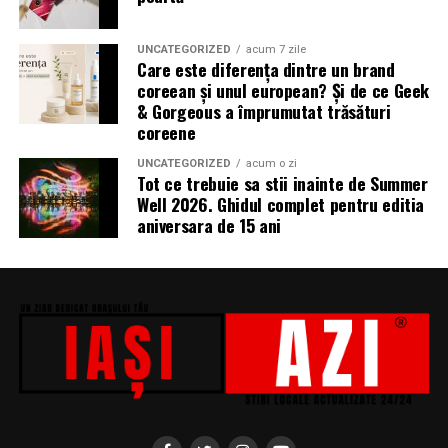
Miron, iar de costume Francisca Vass.
„În Pielea Mea”
este un film produs de: CB MOTION
UNCATEGORIZED
acum 7 zile
Care este diferența dintre un brand
PICTURES.
coreean și unul european? Și de ce Geek
& Gorgeous a împrumutat trăsături
Producător asociat: MAGNETIC MEDIA PRODUCTIONS
coreene
Producător: Claudiu Boboc
UNCATEGORIZED
acum o zi
Tot ce trebuie sa stii inainte de Summer
Producător executiv: Adela Mara
Well 2026. Ghidul complet pentru editia
aniversara de 15 ani
Manager producție: Iulia Cezara Roșu
Casting: ELEPHANT MEDIA
Realizat cu sprijinul:
Co-finanțatori:
C&C HOUSE RESIDENCE, S&I BEST
CORPORATION WEB DESIGN, CLIMA FREON
Sponsori
: CLINICA RMN TINERETULUI; CLINICA