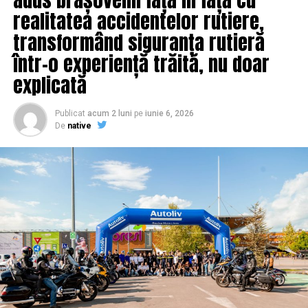
Iohannis minte. Minte cu nerușinare! | IasiAZI.ro
realitatea accidentelor rutiere,
NU RATATI
Nu merg la muncă, dar merg la vot | IasiAZI.ro
transformând siguranța rutieră
într-o experiență trăită, nu doar
explicată
Publicat
acum 2 luni
pe
iunie 6, 2026
De
native