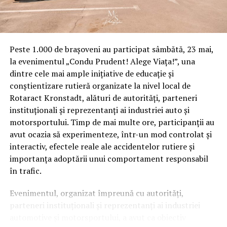
Peste 1.000 de brașoveni au participat sâmbătă, 23 mai,
la evenimentul „Condu Prudent! Alege Viața!”, una
dintre cele mai ample inițiative de educație și
conștientizare rutieră organizate la nivel local de
Rotaract Kronstadt, alături de autorități, parteneri
instituționali și reprezentanți ai industriei auto și
motorsportului. Timp de mai multe ore, participanții au
avut ocazia să experimenteze, într-un mod controlat și
interactiv, efectele reale ale accidentelor rutiere și
importanța adoptării unui comportament responsabil
în trafic.
Evenimentul, organizat împreună cu autorități,
parteneri instituționali și reprezentanți ai industriei
automotive și motorsportului, a avut ca obiectiv