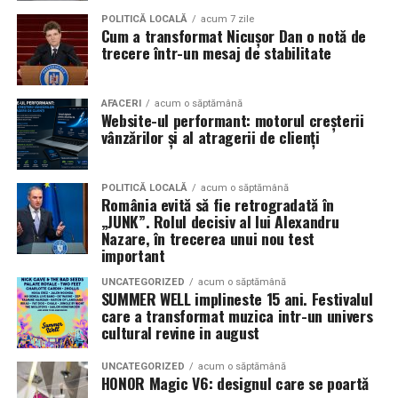
Pe
11 februarie
va avea loc proiecția specială
„În pielea
POLITICĂ LOCALĂ
acum 7 zile
Cum a transformat Nicușor Dan o notă de
mea”
de la
Cinema City din City Park Constanța
,
de la
trecere într-un mesaj de stabilitate
18:30
, unde
regizorul Paul Decu și actrița Azaleea
Necula
, originari din Constanța și împrejurimi, vor
prezenta filmul alături de colegii lor
Ioana State,
AFACERI
acum o săptămână
Website-ul performant: motorul creșterii
Alexandra Răduță și Gabriel Vatavu.
vânzărilor și al atragerii de clienți
Cinema City Shopping City Galați
invită spectatorii
pe
12 februarie de la 18:30
la întâlnirea cu actrițele
Ioana
POLITICĂ LOCALĂ
acum o săptămână
România evită să fie retrogradată în
State și Azaleea Necula și regizorul Paul Decu.
„JUNK”. Rolul decisiv al lui Alexandru
Nazare, în trecerea unui nou test
Pe 13 februarie la ora 18:30
, spectatorii din
Iași
sunt
important
invitați la proiecția specială din
Cinema City Iulius
UNCATEGORIZED
acum o săptămână
Mall
, alături de regizorul
Paul Decu
și de
SUMMER WELL implineste 15 ani. Festivalul
actorii
Gabriel Vatavu, Sergiu Costache, Azaleea
care a transformat muzica intr-un univers
cultural revine in august
Necula, Alexandra Răduță.
UNCATEGORIZED
acum o săptămână
De „Ziua Îndrăgostiților”, pe
14 februarie, în Cinema
HONOR Magic V6: designul care se poartă
City Iulius Mall Suceava, de la 18:30
, spectatorii sunt