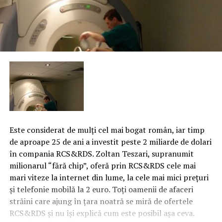
Este considerat de mulţi cel mai bogat român, iar timp
de aproape 25 de ani a investit peste 2 miliarde de dolari
în compania RCS&RDS. Zoltan Teszari, supranumit
milionarul “fără chip”, oferă prin RCS&RDS cele mai
mari viteze la internet din lume, la cele mai mici preţuri
şi telefonie mobilă la 2 euro. Toţi oamenii de afaceri
străini care ajung în ţara noatră se miră de ofertele
RCS&RDS şi nu îşi explică cum este posibil aşa ceva.