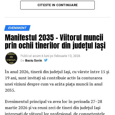
principal transformarea prevenției într-o experiență
CITESTE IN CONTINUARE
practică și accesibilă publicului larg.
Siguranța rutieră, adusă mai
EVENIMENT
Manifestul 2035 – Viitorul muncii
aproape de comunitate
prin ochii tinerilor din județul Iași
Datele privind accidentele rutiere din România continuă
să evidențieze necesitatea unor inițiative de educație și
Publicat
acum 6 luni
pe
februarie 13, 2026
De
Baciu Sorin
prevenție. În 2025, peste 3.000 de persoane au fost
rănite grav în accidente rutiere, iar mai mult de 1.300 și-
În anul 2026, tinerii din județul Iași, cu vârste între 15 și
au pierdut viața pe șoselele din țară.
19 ani, sunt invitați să contribuie activ la conturarea
unei viziuni despre cum va arăta piața muncii în anul
În acest context, campania „Condu Prudent! Alege
2035.
Viața!” își propune să transforme informația teoretică
într-o experiență directă, prin simulări și demonstrații
Evenimentul principal va avea loc în perioada 27–28
care îi ajută pe participanți să înțeleagă concret
martie 2026 și va reuni zeci de tineri din județul Iași
impactul deciziilor luate în trafic.
interesați de viitorul lor profesional, de competențele