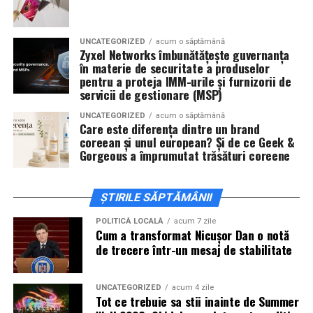
invitați la film alături de regizorul
Paul Decu
și de
actorii
Sergiu Costache, Vlad si Oana Gherman,
UNCATEGORIZED
acum o săptămână
Alexandra Răduță.
Zyxel Networks îmbunătățește guvernanța
în materie de securitate a produselor
Cineplexx Băneasa Shopping City
pentru a proteja IMM-urile și furnizorii de
servicii de gestionare (MSP)
București
găzduiește o proiecție specială în prezența
întregii echipe pe
15 februarie, de la 17:30.
UNCATEGORIZED
acum o săptămână
Care este diferența dintre un brand
coreean și unul european? Și de ce Geek &
În
Craiova
, regizorul
Paul Decu
și actorii
Sergiu
Gorgeous a împrumutat trăsături coreene
Costache, Azaleea Necula și Oana Gherman
vor
ajunge la cinematograful
Inspire VIP Electroputere
Mall pe 16 februarie de la ora 18:00
.
ȘTIRILE SĂPTĂMÂNII
Actorii
Vlad Gherman, Oana Gherman și Ioana
POLITICĂ LOCALĂ
acum 7 zile
Cum a transformat Nicușor Dan o notă
Ginghină
vin la întâlnirea cu publicul din
Cinema City
de trecere într-un mesaj de stabilitate
Vivo! Pitești pe 17 februarie, de la 18:30
și vor
participa la o discuție după proiecție, alături de
regizorul
Paul Decu.
UNCATEGORIZED
acum 4 zile
Tot ce trebuie sa stii inainte de Summer