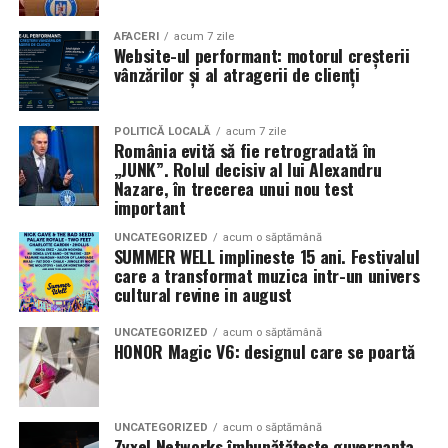
Necula
, originari din Constanța și împrejurimi, vor
prezenta filmul alături de colegii lor
Ioana State,
AFACERI
acum 7 zile
Website-ul performant: motorul creșterii
Alexandra Răduță și Gabriel Vatavu.
vânzărilor și al atragerii de clienți
Cinema City Shopping City Galați
invită spectatorii
pe
12 februarie de la 18:30
la întâlnirea cu actrițele
Ioana
POLITICĂ LOCALĂ
acum 7 zile
România evită să fie retrogradată în
State și Azaleea Necula și regizorul Paul Decu.
„JUNK”. Rolul decisiv al lui Alexandru
Nazare, în trecerea unui nou test
Pe 13 februarie la ora 18:30
, spectatorii din
Iași
sunt
important
invitați la proiecția specială din
Cinema City Iulius
UNCATEGORIZED
acum o săptămână
Mall
, alături de regizorul
Paul Decu
și de
SUMMER WELL implineste 15 ani. Festivalul
actorii
Gabriel Vatavu, Sergiu Costache, Azaleea
care a transformat muzica intr-un univers
cultural revine in august
Necula, Alexandra Răduță.
UNCATEGORIZED
acum o săptămână
De „Ziua Îndrăgostiților”, pe
14 februarie, în Cinema
HONOR Magic V6: designul care se poartă
City Iulius Mall Suceava, de la 18:30
, spectatorii sunt
invitați la film alături de regizorul
Paul Decu
și de
actorii
Sergiu Costache, Vlad si Oana Gherman,
UNCATEGORIZED
acum o săptămână
Alexandra Răduță.
Zyxel Networks îmbunătățește guvernanța