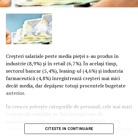
Creşteri salariale peste media pieţei s-au produs în
industrie (8,9%) şi în retail (6,7%). În acelaşi timp,
sectorul bancar (5,4%), leasing-ul (4,6%) şi industria
farmaceutică (4,8%) înregistrează creşteri mai mici
decât media, dar depăşesc totuşi procentele bugetate
anterior.
În ceea ce priveşte categoriile de personal, cele mai mari
creşteri ale salariilor au fost înregistrate de
muncitori/operatori (calificaţi şi necalificaţi) – 7,7%.
Dintre toate categoriile de personal analizate, nivelurile
CITESTE IN CONTINUARE
de conducere au avut cele mai mici creşteri ale salariilor,