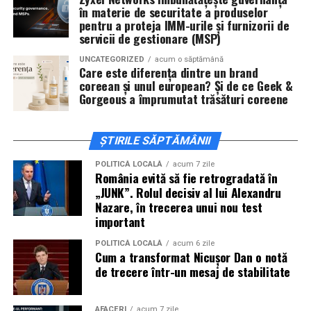
în materie de securitate a produselor
Cineplexx Băneasa Shopping City
pentru a proteja IMM-urile și furnizorii de
servicii de gestionare (MSP)
București
găzduiește o proiecție specială în prezența
întregii echipe pe
15 februarie, de la 17:30.
UNCATEGORIZED
acum o săptămână
Care este diferența dintre un brand
coreean și unul european? Și de ce Geek &
În
Craiova
, regizorul
Paul Decu
și actorii
Sergiu
Gorgeous a împrumutat trăsături coreene
Costache, Azaleea Necula și Oana Gherman
vor
ajunge la cinematograful
Inspire VIP Electroputere
Mall pe 16 februarie de la ora 18:00
.
ȘTIRILE SĂPTĂMÂNII
Actorii
Vlad Gherman, Oana Gherman și Ioana
POLITICĂ LOCALĂ
acum 7 zile
România evită să fie retrogradată în
Ginghină
vin la întâlnirea cu publicul din
Cinema City
„JUNK”. Rolul decisiv al lui Alexandru
Vivo! Pitești pe 17 februarie, de la 18:30
și vor
Nazare, în trecerea unui nou test
participa la o discuție după proiecție, alături de
important
regizorul
Paul Decu.
POLITICĂ LOCALĂ
acum 6 zile
Cum a transformat Nicușor Dan o notă
Caravana
„În pielea mea”
ajunge la
Cinema City
de trecere într-un mesaj de stabilitate
Shopping City Ploiești, pe 18 februarie,
de la 18:30, la
proiecția specială introdusă de regizorul
Paul Decu
,
AFACERI
acum 7 zile