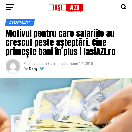
EVENIMENT
Motivul pentru care salariile au
crescut peste aşteptări. Cine
primeşte bani în plus | IasiAZI.ro
Publicat
acum 8 ani
pe
octombrie 17, 2018
De
Deny