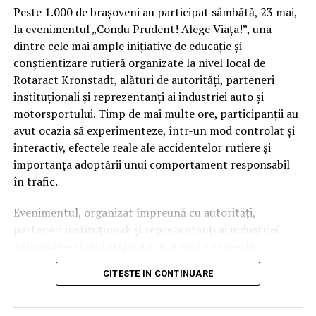
diverse.”, spune Ionuţ Sas, Partener, Departamentul de
Peste 1.000 de brașoveni au participat sâmbătă, 23 mai,
Consultanţă fiscală şi Juridică, PwC România.
la evenimentul „Condu Prudent! Alege Viața!”, una
dintre cele mai ample inițiative de educație și
Pe lângă salarii, puţin peste jumătate dintre companii
conștientizare rutieră organizate la nivel local de
(53%) oferă bonusuri fixe angajaţilor cu diverse ocazii.
Rotaract Kronstadt, alături de autorități, parteneri
Companiile care activează în sectorul industrial şi în
instituționali și reprezentanți ai industriei auto și
retail conduc în clasamentul bonusurilor fixe, 68% şi
motorsportului. Timp de mai multe ore, participanții au
respectiv 73% dintre acestea oferă un bonus fix. Alte
avut ocazia să experimenteze, într-un mod controlat și
sectoare tind să prefere bonusuri legate de
interactiv, efectele reale ale accidentelor rutiere și
performanţă, ca supliment la salarii.
importanța adoptării unui comportament responsabil
în trafic.
În 2018, numărul de companii orientate să ofere
beneficii cu impact asupra echilibrului între serviciu şi
Evenimentul, organizat împreună cu autorități,
viaţa personală este mai mare decât în 2017. În acest
parteneri instituționali și reprezentanți ai industriei
sens, 55% dintre companii au program de lucru flexibil,
automotive și motorsportului, a avut ca obiectiv
jumătate dintre organizaţii implică angajaţii lor în
principal transformarea prevenției într-o experiență
activităţi de responsabilitate socială (CSR), în timp ce
CITESTE IN CONTINUARE
practică și accesibilă publicului larg.
26% oferă abonamente la biblioteci online de cărţi.
Acesta este modul în care companiile răspund cerinţelor