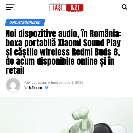
UNCATEGORIZED
Noi dispozitive audio, în România:
boxa portabilă Xiaomi Sound Play
și căștile wireless Redmi Buds 8,
de acum disponibile online și în
retail
Publicat
acum o lună
pe
iulie 2, 2026
De
b2bseo