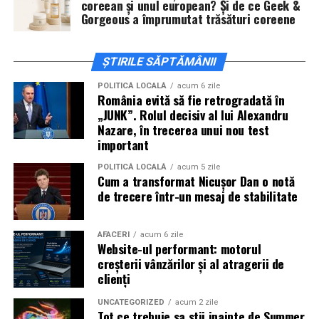
coreean și unul european? Și de ce Geek &
sambata, respectiv 426.6 lei pentru duminica.
Editia aniversara marcheaza 15 ani in care festivalul a
Gorgeous a împrumutat trăsături coreene
devenit unul dintre cele mai importante repere ale verii,
un loc unde cultura pop, estetica contemporana si
ȘTIRILE SĂPTĂMÂNII
muzica se intalnesc firesc.
POLITICĂ LOCALĂ
acum 6 zile
In luna august, Domeniul Stirbey Voda devine din nou
România evită să fie retrogradată în
„JUNK”. Rolul decisiv al lui Alexandru
locul in care soundtrack-ul verii se asculta, dar mai ales
Nazare, în trecerea unui nou test
se traieste.
important
Programul complet si detaliile logistice sunt disponibile
POLITICĂ LOCALĂ
acum 5 zile
Cum a transformat Nicușor Dan o notă
pe site-ul oficial
www.summerwell.ro
si pe pagina de
de trecere într-un mesaj de stabilitate
Instagram a festivalului @summerwellfest.
Summer Well 2026
este un festival Orange, sustinut de
AFACERI
acum 6 zile
o serie de parteneri care dau forma si vibe universului
Website-ul performant: motorul
creșterii vânzărilor și al atragerii de
festivalului: glo™, ING, Peroni Nastro Azzurro, Ursus,
clienți
Bacardi, Martini, Hendrick’s Gin, Jack Daniel’s, Mega
Image, Pepsi, Fashion Days, alpro, Transalpina, vitamin
UNCATEGORIZED
acum 2 zile
aqua, Lay’s, e-on, FABIZ, Bucharest Business School,
Tot ce trebuie sa stii inainte de Summer