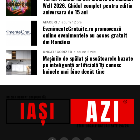
Well 2026. Ghidul complet pentru editia
biciclop, syoss, Persil, Sensodyne, InterContinental
aniversara de 15 ani
Athénée Palace, alka, Secom.
AFACERI
acum 12 ore
Abonamentele pot fi achizitionate de pe summerwell.ro,
EvenimenteGratuite.ro promovează
la pretul de 513 lei + taxe. De asemenea, sunt disponibile
online evenimentele cu acces gratuit
din România
si bilete de o zi la pretul de 351 lei + taxe pentru vineri si
sambata, iar pentru duminica costul biletului este de
UNCATEGORIZED
acum 2 zile
426 lei + taxe.
Mașinile de spălat și uscătoarele bazate
pe inteligență artificială îți cunosc
hainele mai bine decât tine