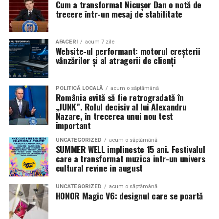
Cum a transformat Nicușor Dan o notă de
mea”
de la
Cinema City din City Park Constanța
,
de la
trecere într-un mesaj de stabilitate
18:30
, unde
regizorul Paul Decu și actrița Azaleea
Necula
, originari din Constanța și împrejurimi, vor
prezenta filmul alături de colegii lor
Ioana State,
AFACERI
acum 7 zile
Website-ul performant: motorul creșterii
Alexandra Răduță și Gabriel Vatavu.
vânzărilor și al atragerii de clienți
Cinema City Shopping City Galați
invită spectatorii
pe
12 februarie de la 18:30
la întâlnirea cu actrițele
Ioana
POLITICĂ LOCALĂ
acum o săptămână
România evită să fie retrogradată în
State și Azaleea Necula și regizorul Paul Decu.
„JUNK”. Rolul decisiv al lui Alexandru
Nazare, în trecerea unui nou test
Pe 13 februarie la ora 18:30
, spectatorii din
Iași
sunt
important
invitați la proiecția specială din
Cinema City Iulius
UNCATEGORIZED
acum o săptămână
Mall
, alături de regizorul
Paul Decu
și de
SUMMER WELL implineste 15 ani. Festivalul
actorii
Gabriel Vatavu, Sergiu Costache, Azaleea
care a transformat muzica intr-un univers
cultural revine in august
Necula, Alexandra Răduță.
UNCATEGORIZED
acum o săptămână
De „Ziua Îndrăgostiților”, pe
14 februarie, în Cinema
HONOR Magic V6: designul care se poartă
City Iulius Mall Suceava, de la 18:30
, spectatorii sunt
invitați la film alături de regizorul
Paul Decu
și de