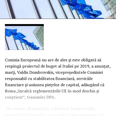
Comisia Europeană nu are de ales şi este obligată să
respingă proiectul de buget al Italiei pe 2019, a anunţat,
marţi, Valdis Dombrovskis, vicepreşedintele Comisiei
responsabil cu stabilitatea financiară, serviciile
financiare şi uniunea pieţelor de capital, adăugând că
Roma „încalcă reglementările UE în mod deschis şi
conştient”, transmite DPA.
„Nu vedem alternativă”, a declarat Dombrovskis,
apreciind că Bruxelles-ul acordă Italiei maximum trei