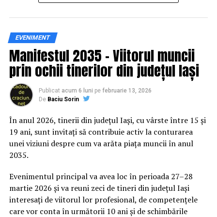
Siguranța rutieră, adusă mai
EVENIMENT
Manifestul 2035 – Viitorul muncii
aproape de comunitate
prin ochii tinerilor din județul Iași
Datele privind accidentele rutiere din România continuă
să evidențieze necesitatea unor inițiative de educație și
Publicat
acum 6 luni
pe
februarie 13, 2026
De
Baciu Sorin
prevenție. În 2025, peste 3.000 de persoane au fost
rănite grav în accidente rutiere, iar mai mult de 1.300 și-
În anul 2026, tinerii din județul Iași, cu vârste între 15 și
au pierdut viața pe șoselele din țară.
19 ani, sunt invitați să contribuie activ la conturarea
unei viziuni despre cum va arăta piața muncii în anul
În acest context, campania „Condu Prudent! Alege
2035.
Viața!” își propune să transforme informația teoretică
într-o experiență directă, prin simulări și demonstrații
Evenimentul principal va avea loc în perioada 27–28
care îi ajută pe participanți să înțeleagă concret
martie 2026 și va reuni zeci de tineri din județul Iași
impactul deciziilor luate în trafic.
interesați de viitorul lor profesional, de competențele
care vor conta în următorii 10 ani și de schimbările