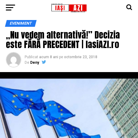
EVENIMENT
„Nu vedem alternativă!” Decizia
este FĂRĂ PRECEDENT | IasiAZI.ro
Publicat
acum 8 ani
pe
octombrie 23, 2018
De
Deny