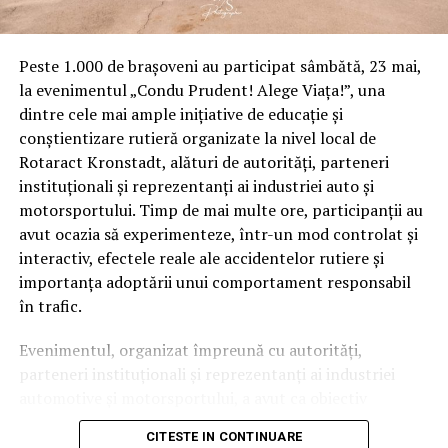
Peste 1.000 de brașoveni au participat sâmbătă, 23 mai,
la evenimentul „Condu Prudent! Alege Viața!”, una
dintre cele mai ample inițiative de educație și
conștientizare rutieră organizate la nivel local de
Rotaract Kronstadt, alături de autorități, parteneri
instituționali și reprezentanți ai industriei auto și
motorsportului. Timp de mai multe ore, participanții au
avut ocazia să experimenteze, într-un mod controlat și
interactiv, efectele reale ale accidentelor rutiere și
importanța adoptării unui comportament responsabil
în trafic.
Evenimentul, organizat împreună cu autorități,
parteneri instituționali și reprezentanți ai industriei
automotive și motorsportului, a avut ca obiectiv
principal transformarea prevenției într-o experiență
CITESTE IN CONTINUARE
practică și accesibilă publicului larg.