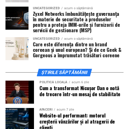
actorii
Sergiu Costache, Vlad si Oana Gherman,
UNCATEGORIZED
acum o săptămână
Alexandra Răduță.
Zyxel Networks îmbunătățește guvernanța
în materie de securitate a produselor
Cineplexx Băneasa Shopping City
pentru a proteja IMM-urile și furnizorii de
servicii de gestionare (MSP)
București
găzduiește o proiecție specială în prezența
întregii echipe pe
15 februarie, de la 17:30.
UNCATEGORIZED
acum o săptămână
Care este diferența dintre un brand
coreean și unul european? Și de ce Geek &
În
Craiova
, regizorul
Paul Decu
și actorii
Sergiu
Gorgeous a împrumutat trăsături coreene
Costache, Azaleea Necula și Oana Gherman
vor
ajunge la cinematograful
Inspire VIP Electroputere
Mall pe 16 februarie de la ora 18:00
.
ȘTIRILE SĂPTĂMÂNII
Actorii
Vlad Gherman, Oana Gherman și Ioana
POLITICĂ LOCALĂ
acum 6 zile
Cum a transformat Nicușor Dan o notă
Ginghină
vin la întâlnirea cu publicul din
Cinema City
de trecere într-un mesaj de stabilitate
Vivo! Pitești pe 17 februarie, de la 18:30
și vor
participa la o discuție după proiecție, alături de
regizorul
Paul Decu.
AFACERI
acum 7 zile
Website-ul performant: motorul
creșterii vânzărilor și al atragerii de
Caravana
„În pielea mea”
ajunge la
Cinema City
clienți