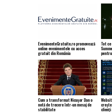
EvenimenteGratuite.ro promovează
Tot ce 
online evenimentele cu acces
Summer
gratuit din România
pentru
Cum a transformat Nicușor Dan o
Websit
notă de trecere într-un mesaj de
creșter
stabilitate
clienți