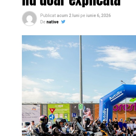
Publicat
acum 2 luni
pe
iunie 6, 2026
De
native