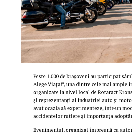
Peste 1.000 de brașoveni au participat sâ
Alege Viața!”, una dintre cele mai ample in
organizate la nivel local de Rotaract Krons
și reprezentanți ai industriei auto și mot
avut ocazia să experimenteze, într-un mod c
accidentelor rutiere și importanța adoptă
Evenimentul, organizat împreună cu autorit