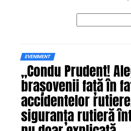
EVENIMENT
„Condu Prudent! Ale
brașovenii față în fa
accidentelor rutier
siguranța rutieră înt
nu doar explicată