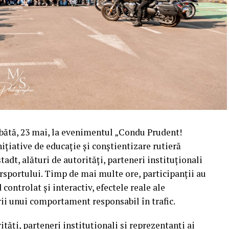
mbătă, 23 mai, la evenimentul „Condu Prudent!
ițiative de educație și conștientizare rutieră
tadt, alături de autorități, parteneri instituționali
orsportului. Timp de mai multe ore, participanții au
ontrolat și interactiv, efectele reale ale
rii unui comportament responsabil în trafic.
ăți, parteneri instituționali și reprezentanți ai