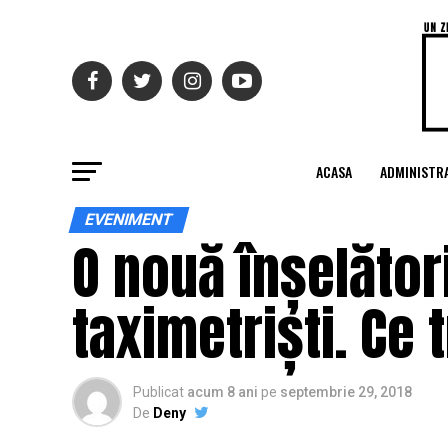
ACASA
ADMINISTRA
EVENIMENT
O nouă înșelător
taximetriști. Ce t
Publicat
acum 8 ani
pe
septembrie 29, 2018
De
Deny