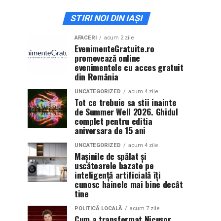
STIRI NOI DIN IAȘI
AFACERI
acum 2 zile
EvenimenteGratuite.ro
promovează online
evenimentele cu acces gratuit
din România
UNCATEGORIZED
acum 4 zile
Tot ce trebuie sa stii inainte
de Summer Well 2026. Ghidul
complet pentru editia
aniversara de 15 ani
UNCATEGORIZED
acum 4 zile
Mașinile de spălat și
uscătoarele bazate pe
inteligență artificială îți
cunosc hainele mai bine decât
tine
POLITICĂ LOCALĂ
acum 7 zile
Cum a transformat Nicușor