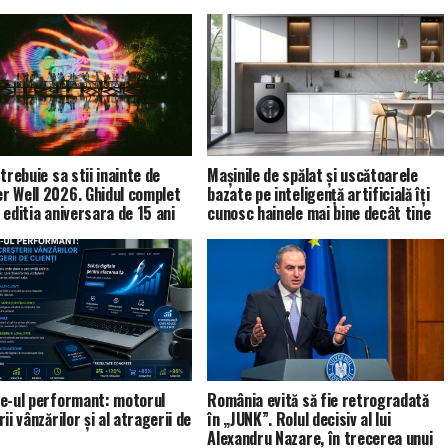
trebuie sa stii inainte de
Mașinile de spălat și uscătoarele
 Well 2026. Ghidul complet
bazate pe inteligență artificială îți
 editia aniversara de 15 ani
cunosc hainele mai bine decât tine
e-ul performant: motorul
România evită să fie retrogradată
ii vânzărilor și al atragerii de
în „JUNK”. Rolul decisiv al lui
Alexandru Nazare, în trecerea unui