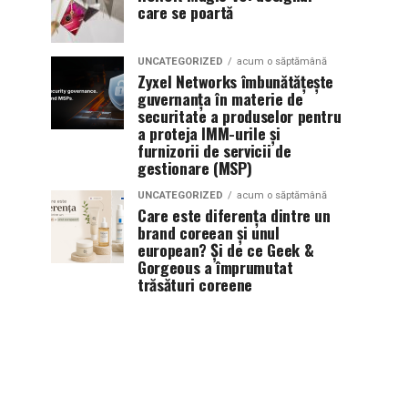
care se poartă
UNCATEGORIZED
acum o săptămână
Zyxel Networks îmbunătățește
guvernanța în materie de
securitate a produselor pentru
a proteja IMM-urile și
furnizorii de servicii de
gestionare (MSP)
UNCATEGORIZED
acum o săptămână
Care este diferența dintre un
brand coreean și unul
european? Și de ce Geek &
Gorgeous a împrumutat
trăsături coreene