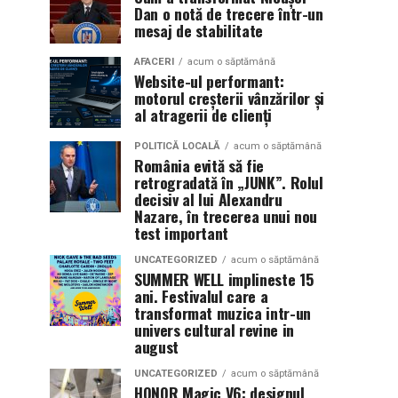
Dan o notă de trecere într-un
mesaj de stabilitate
AFACERI
acum o săptămână
Website-ul performant:
motorul creșterii vânzărilor și
al atragerii de clienți
POLITICĂ LOCALĂ
acum o săptămână
România evită să fie
retrogradată în „JUNK”. Rolul
decisiv al lui Alexandru
Nazare, în trecerea unui nou
test important
UNCATEGORIZED
acum o săptămână
SUMMER WELL implineste 15
ani. Festivalul care a
transformat muzica intr-un
univers cultural revine in
august
UNCATEGORIZED
acum o săptămână
HONOR Magic V6: designul