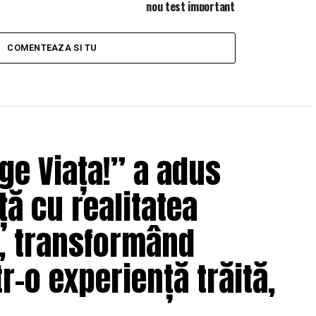
nou test important
COMENTEAZA SI TU
ge Viața!” a adus
ță cu realitatea
e, transformând
r-o experiență trăită,