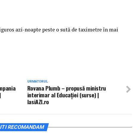
 riguros azi-noapte peste o sută de taximetre în mai
URMATORUL
ampania
Rovana Plumb – propusă ministru
|
interimar al Educaţiei (surse) |
IasiAZI.ro
ITI RECOMANDAM