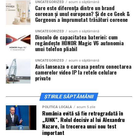
De „Ziua Îndrăgostiților”, pe
14 februarie, în Cinema
UNCATEGORIZED
acum o săptămână
Care este diferența dintre un brand
City Iulius Mall Suceava, de la 18:30
, spectatorii sunt
coreean și unul european? Și de ce Geek &
invitați la film alături de regizorul
Paul Decu
și de
Gorgeous a împrumutat trăsături coreene
actorii
Sergiu Costache, Vlad si Oana Gherman,
Alexandra Răduță.
UNCATEGORIZED
acum o săptămână
Dincolo de capacitatea bateriei: cum
regândește HONOR Magic V6 autonomia
Cineplexx Băneasa Shopping City
unui telefon pliabil
București
găzduiește o proiecție specială în prezența
întregii echipe pe
15 februarie, de la 17:30.
UNCATEGORIZED
acum o săptămână
Axis lanseaza o carcasa pentru conectarea
camerelor video IP la retele celulare
În
Craiova
, regizorul
Paul Decu
și actorii
Sergiu
private
Costache, Azaleea Necula și Oana Gherman
vor
ajunge la cinematograful
Inspire VIP Electroputere
Mall pe 16 februarie de la ora 18:00
.
ȘTIRILE SĂPTĂMÂNII
Actorii
Vlad Gherman, Oana Gherman și Ioana
POLITICĂ LOCALĂ
acum 5 zile
România evită să fie retrogradată în
Ginghină
vin la întâlnirea cu publicul din
Cinema City
„JUNK”. Rolul decisiv al lui Alexandru
Vivo! Pitești pe 17 februarie, de la 18:30
și vor
Nazare, în trecerea unui nou test
participa la o discuție după proiecție, alături de
important
regizorul
Paul Decu.