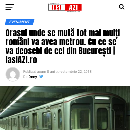
EVENIMENT
Orașul unde se mută tot mai mulți
români va avea metrou. Cu ce se
va deosebi de cel din București |
IasiAZI.ro
Publicat
acum 8 ani
pe
octombrie 22, 2018
De
Deny