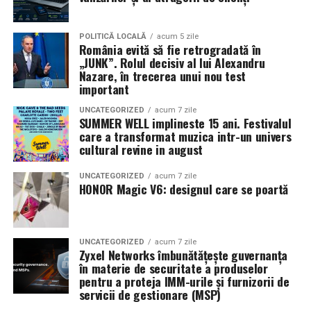
în mai multe orașe.
Sursa articol:
BVON.ro
Pe
11 februarie
va avea loc proiecția specială
„În pielea
POLITICĂ LOCALĂ
acum 5 zile
România evită să fie retrogradată în
mea”
de la
Cinema City din City Park Constanța
,
de la
„JUNK”. Rolul decisiv al lui Alexandru
18:30
, unde
regizorul Paul Decu și actrița Azaleea
Nazare, în trecerea unui nou test
Necula
, originari din Constanța și împrejurimi, vor
important
prezenta filmul alături de colegii lor
Ioana State,
UNCATEGORIZED
acum 7 zile
Alexandra Răduță și Gabriel Vatavu.
SUMMER WELL implineste 15 ani. Festivalul
care a transformat muzica intr-un univers
cultural revine in august
Cinema City Shopping City Galați
invită spectatorii
pe
12 februarie de la 18:30
la întâlnirea cu actrițele
Ioana
UNCATEGORIZED
acum 7 zile
State și Azaleea Necula și regizorul Paul Decu.
HONOR Magic V6: designul care se poartă
Pe 13 februarie la ora 18:30
, spectatorii din
Iași
sunt
invitați la proiecția specială din
Cinema City Iulius
UNCATEGORIZED
acum 7 zile
Mall
, alături de regizorul
Paul Decu
și de
Zyxel Networks îmbunătățește guvernanța
actorii
Gabriel Vatavu, Sergiu Costache, Azaleea
în materie de securitate a produselor
pentru a proteja IMM-urile și furnizorii de
Necula, Alexandra Răduță.
servicii de gestionare (MSP)