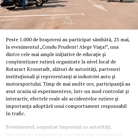
Peste 1.000 de brașoveni au participat sâmbătă, 23 mai,
la evenimentul „Condu Prudent! Alege Viața!”, una
dintre cele mai ample inițiative de educație și
conștientizare rutieră organizate la nivel local de
Rotaract Kronstadt, alături de autorități, parteneri
instituționali și reprezentanți ai industriei auto și
motorsportului. Timp de mai multe ore, participanții au
avut ocazia să experimenteze, într-un mod controlat și
interactiv, efectele reale ale accidentelor rutiere și
importanța adoptării unui comportament responsabil
în trafic.
Evenimentul, organizat împreună cu autorități,
parteneri instituționali și reprezentanți ai industriei