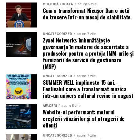
POLITICĂ LOCALĂ
acum 5 zile
Cum a transformat Nicușor Dan o notă
Caravana
„În pielea mea”
ajunge la
Cinema City
de trecere într-un mesaj de stabilitate
Shopping City Ploiești, pe 18 februarie,
de la 18:30, la
proiecția specială introdusă de regizorul
Paul Decu
,
alături de actorii
Ioana State, Vlad și Oana Gherman,
UNCATEGORIZED
acum 7 zile
Zyxel Networks îmbunătățește
Azaleea Necula și Gabriel Vatavu.
guvernanța în materie de securitate a
produselor pentru a proteja IMM-urile și
O comedie actuală și spumoasă, filmul
„În pielea
furnizorii de servicii de gestionare
mea”
este distribuit de T.R.I.B.E. Films.
(MSP)
UNCATEGORIZED
acum 7 zile
TRAILER:
https://bit.ly/InPieleaMea
SUMMER WELL implineste 15 ani.
Site oficial:
inpieleamea.ro
Festivalul care a transformat muzica
intr-un univers cultural revine in august
Mai multe detalii, imagini de la filmări, fragmente din
film, declarații din partea actorilor și informații despre
AFACERI
acum 5 zile
Website-ul performant: motorul
concursuri sunt disponibile pe paginile social media ale
creșterii vânzărilor și al atragerii de
filmului de
Facebook
,
Instagram
,
TikTok
.
clienți
Adrian Pădurețu semnează imaginea filmului. De sunet
UNCATEGORIZED
acum 7 zile