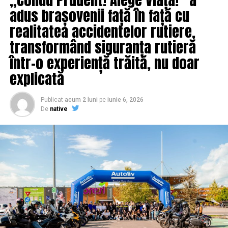
adus brașovenii față în față cu
realitatea accidentelor rutiere,
transformând siguranța rutieră
într-o experiență trăită, nu doar
explicată
Publicat
acum 2 luni
pe
iunie 6, 2026
De
native