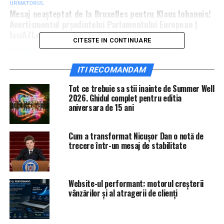
URMATORUL
Mesaj neașteptat de la Bruxelles pentru Klaus Iohannis!
Avertismentul prședintelui Parlamentului European |
IasiAZI.ro
CITESTE IN CONTINUARE
NU RATATI
S-a aflat! Sacrificiul pe care îl fac 70% dintre angajații
din România | IasiAZI.ro
ITI RECOMANDAM
Tot ce trebuie sa stii inainte de Summer Well
2026. Ghidul complet pentru editia
aniversara de 15 ani
Cum a transformat Nicușor Dan o notă de
trecere într-un mesaj de stabilitate
Website-ul performant: motorul creșterii
vânzărilor și al atragerii de clienți