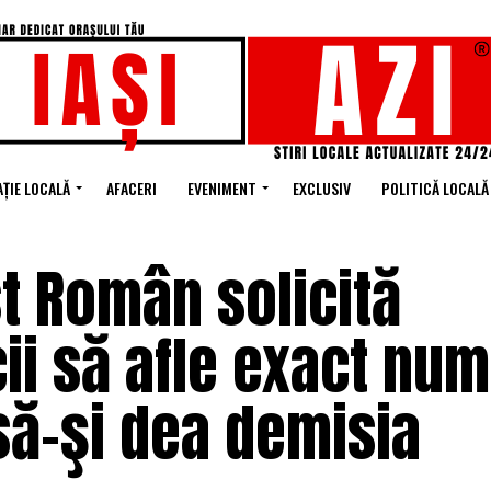
ȚIE LOCALĂ
AFACERI
EVENIMENT
EXCLUSIV
POLITICĂ LOCALĂ
st Român solicită
ii să afle exact num
să-şi dea demisia