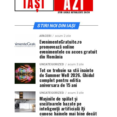
STIRI NOI DIN IAȘI
AFACERI
acum 2 zile
EvenimenteGratuite.ro
promovează online
evenimentele cu acces gratuit
din România
UNCATEGORIZED
acum 3 zile
Tot ce trebuie sa stii inainte
de Summer Well 2026. Ghidul
complet pentru editia
aniversara de 15 ani
UNCATEGORIZED
acum 3 zile
Mașinile de spălat și
uscătoarele bazate pe
inteligență artificială îți
cunosc hainele mai bine decât