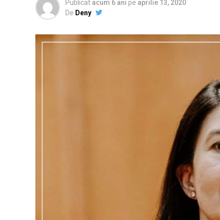
Publicat
acum 6 ani
pe
aprilie 13, 2020
De
Deny