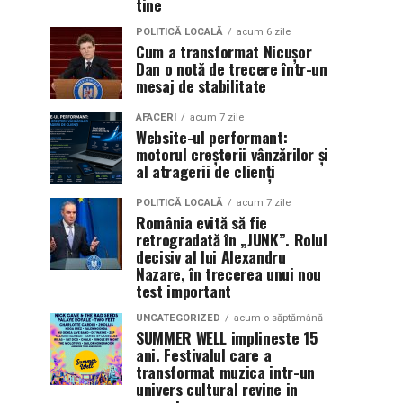
tine
POLITICĂ LOCALĂ
acum 6 zile
Cum a transformat Nicușor
Dan o notă de trecere într-un
mesaj de stabilitate
AFACERI
acum 7 zile
Website-ul performant:
motorul creșterii vânzărilor și
al atragerii de clienți
POLITICĂ LOCALĂ
acum 7 zile
România evită să fie
retrogradată în „JUNK”. Rolul
decisiv al lui Alexandru
Nazare, în trecerea unui nou
test important
UNCATEGORIZED
acum o săptămână
SUMMER WELL implineste 15
ani. Festivalul care a
transformat muzica intr-un
univers cultural revine in