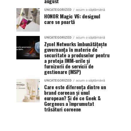
august
UNCATEGORIZED
acum o săptămână
HONOR Magic V6: designul
care se poartă
UNCATEGORIZED
acum o săptămână
Zyxel Networks îmbunătățește
guvernanța în materie de
securitate a produselor pentru
a proteja IMM-urile și
furnizorii de servicii de
gestionare (MSP)
UNCATEGORIZED
acum o săptămână
Care este diferența dintre un
brand coreean și unul
european? Și de ce Geek &
Gorgeous a împrumutat
trăsături coreene