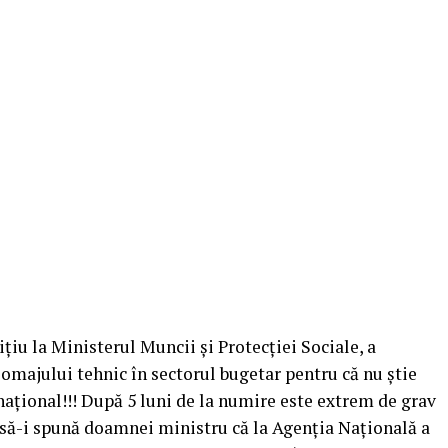
ţiu la Ministerul Muncii şi Protecţiei Sociale, a
şomajului tehnic în sectorul bugetar pentru că nu ştie
naţional!!! După 5 luni de la numire este extrem de grav
 să-i spună doamnei ministru că la Agenția Națională a