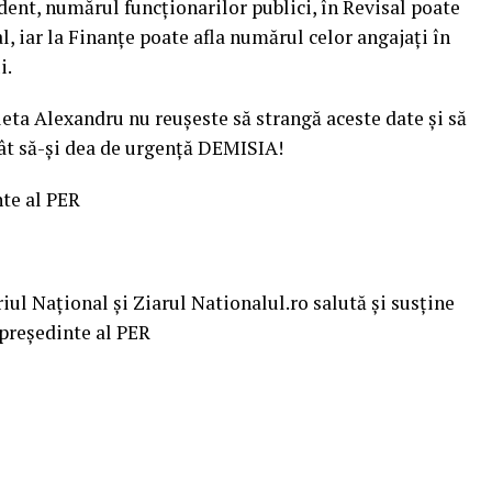
dent, numărul funcționarilor publici, în Revisal poate
, iar la Finanțe poate afla numărul celor angajaţi în
i.
eta Alexandru nu reuşeste să strangă aceste date şi să
cât să-şi dea de urgenţă DEMISIA!
nte al PER
l Național și Ziarul Nationalul.ro salută și susține
președinte al PER