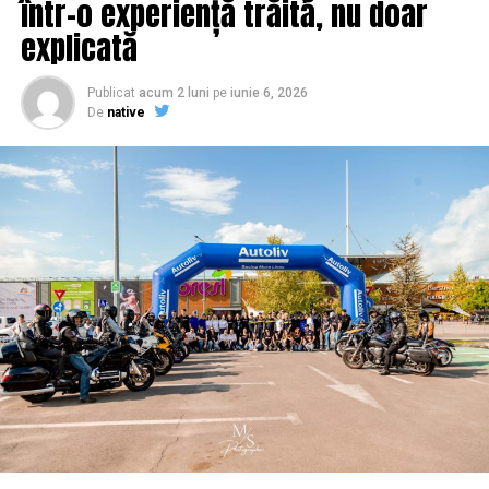
într-o experiență trăită, nu doar
explicată
Publicat
acum 2 luni
pe
iunie 6, 2026
De
native