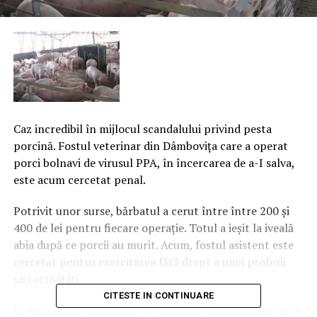
Caz incredibil în mijlocul scandalului privind pesta
porcină. Fostul veterinar din Dâmboviţa care a operat
porci bolnavi de virusul PPA, în încercarea de a-I salva,
este acum cercetat penal.
Potrivit unor surse, bărbatul a cerut între între 200 şi
400 de lei pentru fiecare operaţie. Totul a ieşit la iveală
abia după ce porcii au murit. Acum, fostul asistent este
cercetat pentru exercitarea fără drept a unei profesii
sau activităţi.
CITESTE IN CONTINUARE
În acelaşi sat, oamenii n-au aşteptat ca autorităţile să le