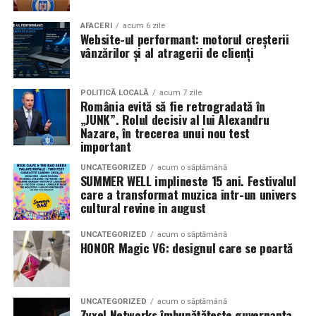
Necula
, originari din Constanța și împrejurimi, vor
prezenta filmul alături de colegii lor
Ioana State,
AFACERI
acum 6 zile
Website-ul performant: motorul creșterii
Alexandra Răduță și Gabriel Vatavu.
vânzărilor și al atragerii de clienți
Cinema City Shopping City Galați
invită spectatorii
pe
12 februarie de la 18:30
la întâlnirea cu actrițele
Ioana
POLITICĂ LOCALĂ
acum 7 zile
România evită să fie retrogradată în
State și Azaleea Necula și regizorul Paul Decu.
„JUNK”. Rolul decisiv al lui Alexandru
Nazare, în trecerea unui nou test
Pe 13 februarie la ora 18:30
, spectatorii din
Iași
sunt
important
invitați la proiecția specială din
Cinema City Iulius
UNCATEGORIZED
acum o săptămână
Mall
, alături de regizorul
Paul Decu
și de
SUMMER WELL implineste 15 ani. Festivalul
actorii
Gabriel Vatavu, Sergiu Costache, Azaleea
care a transformat muzica intr-un univers
cultural revine in august
Necula, Alexandra Răduță.
UNCATEGORIZED
acum o săptămână
De „Ziua Îndrăgostiților”, pe
14 februarie, în Cinema
HONOR Magic V6: designul care se poartă
City Iulius Mall Suceava, de la 18:30
, spectatorii sunt
invitați la film alături de regizorul
Paul Decu
și de
actorii
Sergiu Costache, Vlad si Oana Gherman,
UNCATEGORIZED
acum o săptămână
Alexandra Răduță.
Zyxel Networks îmbunătățește guvernanța