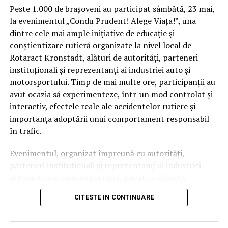
Peste 1.000 de brașoveni au participat sâmbătă, 23 mai,
la evenimentul „Condu Prudent! Alege Viața!”, una
dintre cele mai ample inițiative de educație și
conștientizare rutieră organizate la nivel local de
Rotaract Kronstadt, alături de autorități, parteneri
instituționali și reprezentanți ai industriei auto și
motorsportului. Timp de mai multe ore, participanții au
avut ocazia să experimenteze, într-un mod controlat și
interactiv, efectele reale ale accidentelor rutiere și
importanța adoptării unui comportament responsabil
în trafic.
Evenimentul, organizat împreună cu autorități,
parteneri instituționali și reprezentanți ai industriei
automotive și motorsportului, a avut ca obiectiv
principal transformarea prevenției într-o experiență
CITESTE IN CONTINUARE
practică și accesibilă publicului larg.