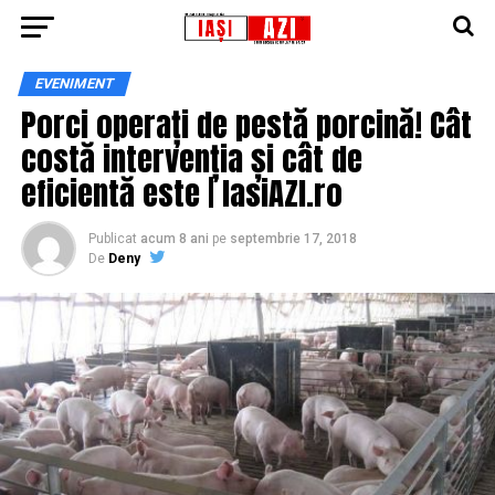
EVENIMENT
Porci operați de pestă porcină! Cât
costă intervenția și cât de
eficientă este | IasiAZI.ro
Publicat
acum 8 ani
pe
septembrie 17, 2018
De
Deny