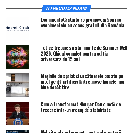
ia animalele şi să facă dezinfecţia. Şi-au taiat porcii în
ITI RECOMANDAM
toiul nopţii, înainte să vină veterinarii, potrivit Antena3.
EvenimenteGratuite.ro promovează online
IasiAZI.ro
evenimentele cu acces gratuit din România
ARTICOLE PE ACEIASI TEMA:
PRIMA
Tot ce trebuie sa stii inainte de Summer Well
URMATORUL
2026. Ghidul complet pentru editia
Anunţ despre Legea Pensiilor. Aşa ceva este
aniversara de 15 ani
nemaiîntâlnit în vreo altă ţară | IasiAZI.ro
NU RATATI
Mașinile de spălat și uscătoarele bazate pe
Teodorovici, noi explicații în SCANDALUL momentului |
inteligență artificială îți cunosc hainele mai
IasiAZI.ro
bine decât tine
Cum a transformat Nicușor Dan o notă de
trecere într-un mesaj de stabilitate
Website-ul performant: motorul creșterii