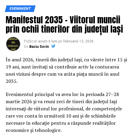
Siguranța rutieră, adusă mai
EVENIMENT
Manifestul 2035 – Viitorul muncii
aproape de comunitate
prin ochii tinerilor din județul Iași
Datele privind accidentele rutiere din România continuă
să evidențieze necesitatea unor inițiative de educație și
Publicat
acum 6 luni
pe
februarie 13, 2026
De
Baciu Sorin
prevenție. În 2025, peste 3.000 de persoane au fost
rănite grav în accidente rutiere, iar mai mult de 1.300 și-
În anul 2026, tinerii din județul Iași, cu vârste între 15 și
au pierdut viața pe șoselele din țară.
19 ani, sunt invitați să contribuie activ la conturarea
unei viziuni despre cum va arăta piața muncii în anul
În acest context, campania „Condu Prudent! Alege
2035.
Viața!” își propune să transforme informația teoretică
într-o experiență directă, prin simulări și demonstrații
Evenimentul principal va avea loc în perioada 27–28
care îi ajută pe participanți să înțeleagă concret
martie 2026 și va reuni zeci de tineri din județul Iași
impactul deciziilor luate în trafic.
interesați de viitorul lor profesional, de competențele
care vor conta în următorii 10 ani și de schimbările
Comunitatea și colaborarea
necesare în educație pentru a răspunde realităților
economice și tehnologice.
dintre instituții fac diferența